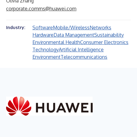
Olivia Zhang
corporate.comms@huawei.com
Software
Mobile/Wireless
Networks
Industry:
Hardware
Data Management
Sustainability
Environmental Health
Consumer Electronics
Technology
Artificial Intelligence
Environment
Telecommunications