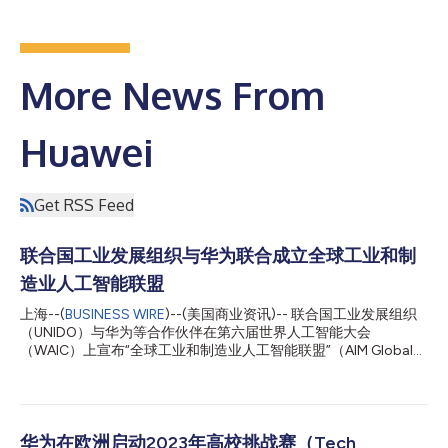
More News From
Huawei
Get RSS Feed
联合国工业发展组织与华为联合成立全球工业和制
造业人工智能联盟
上海--(
BUSINESS WIRE
)--(美国商业资讯)-- 联合国工业发展组织
（UNIDO）与华为等合作伙伴在第六届世界人工智能大会
（WAIC）上宣布“全球工业和制造业人工智能联盟”（AIM Global）
正式成立。在联合国工业发展组织的领导下，AIM Global联盟将汇
聚公共和私营部门合作伙伴，推动人工智能技术在工业与制造领域
的应用和创新。 UNIDO总干事格尔德·穆勒(Gerd Müller)先生在致
辞中表示：“我们的共同责任是确保人工智能领域的发展以安全、
道德、可持续和包容的方式进行。AIM Global联盟强调了弥合国家
华为在欧洲启动2023年高校挑战赛（Tech