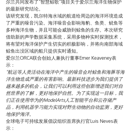
尔兰共同发布了“智慧鲸歌”项目关于爱尔兰海洋生物保护
的最新研究结论。
该研究发现，凯尔特海水域的航道给周边的海洋环境造成
了严重的噪音污染。海洋噪音会影响海豹、鱼类、鱿鱼等
多种海洋生物，并且可能会威胁到鲸鱼的生存。本次研究
借助新的声学数据采集系统，采用多物种实时探测技术，
将有望对海洋保护产生切实的积极影响，并将向南部海域
鲸鱼出没区域的船只提供实时通知。
爱尔兰ORCA联合创始人兼执行董事Emer Keaveney表
示：
“航运等人类活动在海洋中产生的噪音会对鲸鱼和海豚等海
洋生物造成严重的有害影响。最新科技进步为我们提供了
越来越多的机会，让我们可以利用这些创新增进我们对自
然世界的了解，更好地保护自然。为了实现这一目标，我
们正在使用华为的ModelArts人工智能平台和云存储产
品，利用机器学习能力实现对野生动物的自动监测，更好
地保护海洋。
全球电子可持续发展倡议组织首席执行官Luis Neves表
示：