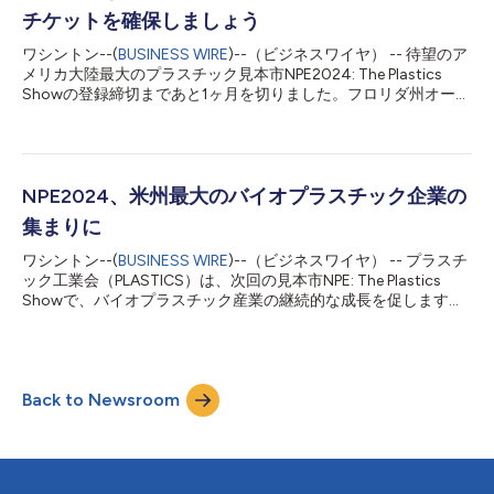
チケットを確保しましょう
ワシントン--(
BUSINESS WIRE
)--（ビジネスワイヤ） -- 待望のア
メリカ大陸最大のプラスチック見本市NPE2024: The Plastics
Showの登録締切まであと1ヶ月を切りました。フロリダ州オーラ
ンドのオレンジ・カウンティ・コンベンション・センターで開催
されるこの見本市は、正味110万平方フィートを超える展示スペ
ースを誇ります。NPE2024は、55,000人を超える業界関係者と
2,100を超える出展者を擁し、米国および世界のあらゆるプラス
チック業界にとって1年で最も影響力のある見本市となります。
NPE2024、米州最大のバイオプラスチック企業の
参加者は115カ国以上から集まり、これはプラスチック・エコシ
集まりに
ステム全体と、世界のプラスチック業界のほぼすべてに相当しま
す。 NPE2024が完全に生まれ変わって戻ってきました。今回の
ワシントン--(
BUSINESS WIRE
)--（ビジネスワイヤ） -- プラスチ
見本市のスローガン「Made For You」は、自動車、建築・建
ック工業会（PLASTICS）は、次回の見本市NPE: The Plastics
設、消費者製品、包装、医療といった業界関係者向けに、様々な
Showで、バイオプラスチック産業の継続的な成長を促します。
教育、情報交換の場、そしてイノベーションを提供し、個々のニ
NPE2024には45を超えるバイオプラスチック関連の出展者が参
ーズに応えることを重視する姿勢を強調しています。NPE2024
加し、米州最大のバイオプラスチック企業の集まりとなる見込み
は、基調講演、業界に関する説明会、サステイナ...
です。2024年5月6日から10日まで、フロリダ州オーランドのオ
レンジ・カウンティ・コンベンション・センターで開催されま
Back to Newsroom
す。 ネイチャーワークス、LGケミ、エボニック、ライオンデル
バセルなど多数の企業が、4万7,000平方フィート以上の展示ス
ペースで、バイオプラスチックポリマーや添加剤の最新の開発状
況を披露する予定です。来場者は、よりグリーンなプラスチック
経済の実現に向けた革新的な持続可能性ソリューションを提供す