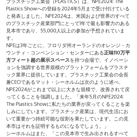
プラスチック工業会（PLASTICS）
は、
NPE2024: The
Plastics Show
への登録を2024年5月まで受け付けている
と発表しました。NPE2024は、米国および世界のすべて
のプラスチック産業部門にとって1年で最も影響力のある
見本市であり、55,000人以上の参加が予想されていま
す。
NPEは3年ごとに、フロリダ州オーランドのオレンジ・カ
ウンティ・コンベンション・センターにある
正味110万平
方フィート超の展示スペース
を持つ会場で、イノベーシ
ョンを強調する世界規模のプラットフォームをプラスチ
ック業界に提供しています。プラスチック工業会の会長
兼CEOであるマット・シーホルムは次のように述べ、
NPE2024がこれまで以上に大きな規模で、改善されて戻
ってくることを強調しました。「来年5月のNPE2024:
The Plastics Showに私たちの業界が戻ってくることを楽
しみにしています。プラスチック産業は、現代生活にお
いて重要かつ持続可能な役割を果たしています。この見
本市はそれを証明するものになるでしょう。」
シーホルムはまた、「この見本市で生み出されるすべて