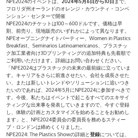
NPE2024のイベントは、
2024年5月6日から10日
まで、
フロリダ州オーランドのオレンジ・カウンティ・コンベ
ンション・センターで開催
NPE2024の
チケット
は100～600ドルです。価格は早
割、前売り、現地販売のいずれかによって異なります。
NPEオープニングナイトパーティー、Women in Plastics
Breakfast、Seminarios Latinoamericanos、プラスチッ
ク加工業者向け3Dプリンティングの追加特典も先着順で
ご利用いただけます。詳細はお問い合わせください。
「NPE2024はプラスチックの未来の最前線に立っていま
す。キャリアをさらに前進させたい、会社を成長させた
い、または新しいトレンドやソリューションに追いつき
たいのであれば、2024年5月にNPE2024に参加すべきで
す。今後、私たちはイベントで起こるすべてのエキサイ
ティングな出来事を発表していきますので、今すぐ登録
し、体験の計画とカスタマイズを始めることをお勧めし
ます」と、NPE2024委員会の委員長を務めるスティー
ブ・ロンドンは締めくくりました。
NPE2024: The Plastics Showの詳細と
登録
については、