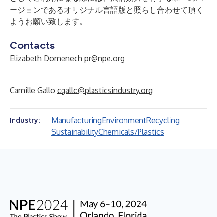
ージョンであるオリジナル言語版と照らし合わせて頂く
ようお願い致します。
Contacts
Elizabeth Domenech
pr@npe.org
Camille Gallo
cgallo@plasticsindustry.org
Manufacturing
Environment
Recycling
Industry:
Sustainability
Chemicals/Plastics