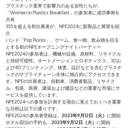
プラスチック業界で影響力のある女性たちが、
「Women in Plastics Breakfast」の参加者に成功事例を
共有
355を超える初出展者が、NPE2024に新製品と展望を紹
介
バンド「Pop Rocks」、ゲーム、食べ物、飲み物を目玉
とする初のNPEオープニングナイトパーティー
NPE2024の参加者は、機械や設備、原材料、リサイクル
と持続可能性、オートメーションとロボティクス、3Dお
よび4Dプリンティング、検査、設計などを含むプラスチ
ックのサプライチェーン全体に独占的にアクセスできま
す。NPEの出展者は、自動車、消費者製品、リサイク
ル、包装、医療、建築および建設などの重要な市場にサ
ービスを提供しています。
NPE2024への参加を計画する場合に覚えておくべき重要
な日程は以下の通りです。
NPE2024の参加者
登録
は、
2023年9月12日（火）
に開始
ホテル宿泊
の予約も、
2023年9月12日（火）
に開始