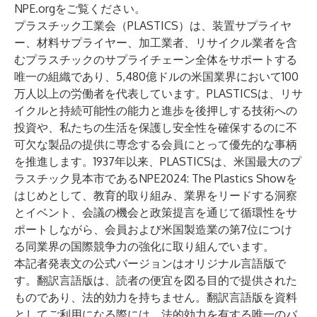
NPE.org
をご覧ください。
プラスチック工業会（PLASTICS）
は、装置サプライヤ
ー、材料サプライヤー、加工業者、リサイクル業者を含
むプラスチックのサプライチェーン全体をサポートする
唯一の組織であり、5,480億ドルの米国業界において100
万人以上の労働者を代表しています。PLASTICSは、リサ
イクルと持続可能性の能力と進歩を後押しする技術への
投資や、私たちの生活を保護し安全性を確保するのに不
可欠な製品の提供に専念する会員にとって優先的な事柄
を推進します。1937年以来、PLASTICSは、米国最大のプ
ラスチック見本市である
NPE2024: The Plastics Show
を
はじめとして、教育的取り組み、業界をリードする洞察
とイベント、会議の機会と政策提言を通じて循環性をサ
ポートしながら、会員および米国製造業の第7位につけ
る同業界の国際競争力の強化に取り組んでいます。
本記者発表文の公式バージョンはオリジナル言語版で
す。翻訳言語版は、読者の便宜を図る目的で提供された
ものであり、法的効力を持ちません。翻訳言語版を資料
としてご利用になる際には、法的効力を有する唯一のバ