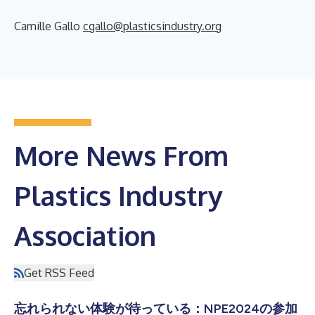
Camille Gallo
cgallo@plasticsindustry.org
More News From
Plastics Industry
Association
Get RSS Feed
忘れられない体験が待っている：NPE2024の参加