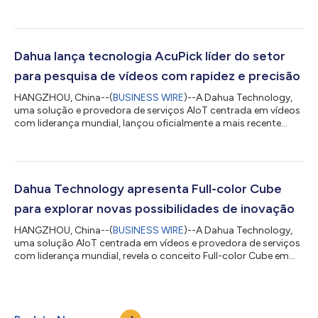
outro passo importante em seu compromisso com a
segurança cibernética. Notavelmente, a empresa obteve o
certificado CC (critérios comuns para avaliação da segurança
de tecnologia da informação) para a sua série de câmeras de
rede, e lançou o documento técnico de segurança de produto
Dahua lança tecnologia AcuPick líder do setor
3.0, possibilitando que os clientes res...
para pesquisa de vídeos com rapidez e precisão
HANGZHOU, China--(
BUSINESS WIRE
)--A Dahua Technology,
uma solução e provedora de serviços AIoT centrada em vídeos
com liderança mundial, lançou oficialmente a mais recente
tecnologia de pesquisa de vídeos AcuPick para ajudar usuários
a localizar os vídeos de destino com mais precisão e
conveniência. Ao usar inovações de IA front-end e back-end, a
AcuPick oferece pesquisa rápida, operação fácil e alta precisão,
liderando novos avanços tecnológicos no setor. "Eficiência e
Dahua Technology apresenta Full-color Cube
precisão são os dois pri...
para explorar novas possibilidades de inovação
HANGZHOU, China--(
BUSINESS WIRE
)--A Dahua Technology,
uma solução AIoT centrada em vídeos e provedora de serviços
com liderança mundial, revela o conceito Full-color Cube em
2023, um cubo de cor mágica que combina Full-color, Smart
Dual Light e outras tecnologias em infinitas possibilidades de
inovação. "A tecnologia Full-color da Dahua vem sendo
continuamente atualizada, com a adição da Smart Dual Light