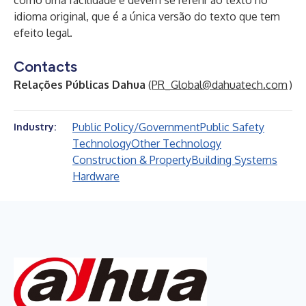
como uma facilidade e devem se referir ao texto no
idioma original, que é a única versão do texto que tem
efeito legal.
Contacts
Relações Públicas Dahua
(
PR_Global@dahuatech.com
)
Public Policy/Government
Public Safety
Industry:
Technology
Other Technology
Construction & Property
Building Systems
Hardware