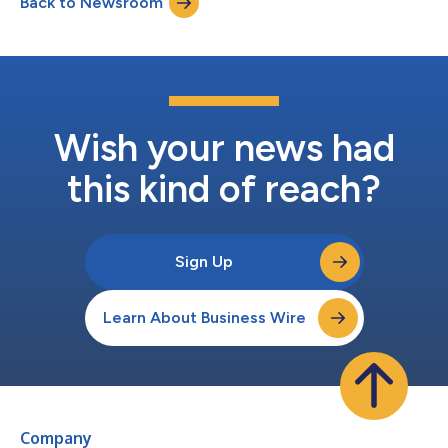
Back to Newsroom
como um grande exemplo. Este ano, combinamos estas duas
tecnologias principais com câmeras...
Wish your news had
this kind of reach?
Sign Up
Learn About Business Wire
Company