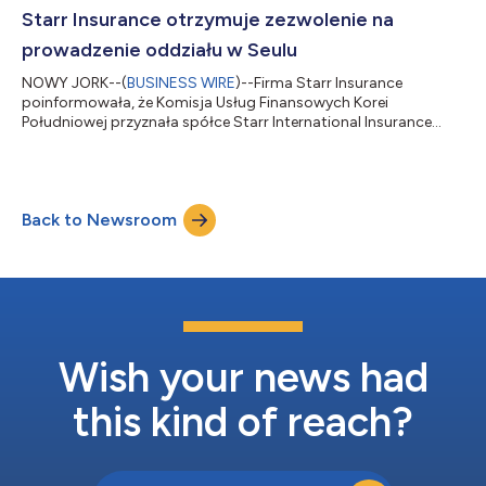
globalnym towarzystwie ubezpieczeniowym, w którym
Starr Insurance otrzymuje zezwolenie na
odpowiadał za zarządzanie regionalnymi zesp...
prowadzenie oddziału w Seulu
NOWY JORK--(
BUSINESS WIRE
)--Firma Starr Insurance
poinformowała, że Komisja Usług Finansowych Korei
Południowej przyznała spółce Starr International Insurance
(Singapore) Pte. Ltd., oddziałowi firmy w Korei, zezwolenie na
prowadzenie działalności w Seulu i rozpoczęcie sprzedaży
ubezpieczeń nieruchomości komercyjnych i ubezpieczeń od
nieszczęśliwych wypadków na terytorium kraju. W maju 2024 r.
Back to Newsroom
dyrektorem generalnym oddziału Starr w Korei został Paul Choi.
Może się on poszczycić ponad 30-letnim d...
Wish your news had
this kind of reach?