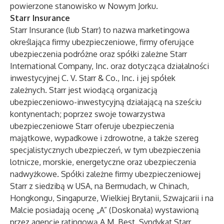
powierzone stanowisko w Nowym Jorku.
Starr Insurance
Starr Insurance (lub Starr) to nazwa marketingowa
określająca firmy ubezpieczeniowe, firmy oferujące
ubezpieczenia podróżne oraz spółki zależne Starr
International Company, Inc. oraz dotycząca działalności
inwestycyjnej C. V. Starr & Co., Inc. i jej spółek
zależnych. Starr jest wiodącą organizacją
ubezpieczeniowo-inwestycyjną działającą na sześciu
kontynentach; poprzez swoje towarzystwa
ubezpieczeniowe Starr oferuje ubezpieczenia
majątkowe, wypadkowe i zdrowotne, a także szereg
specjalistycznych ubezpieczeń, w tym ubezpieczenia
lotnicze, morskie, energetyczne oraz ubezpieczenia
nadwyżkowe. Spółki zależne firmy ubezpieczeniowej
Starr z siedzibą w USA, na Bermudach, w Chinach,
Hongkongu, Singapurze, Wielkiej Brytanii, Szwajcarii i na
Malcie posiadają ocenę „A” (Doskonała) wystawioną
przez agencję ratingową A.M. Best. Syndykat Starr