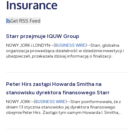
Insurance
Get RSS Feed
Starr przejmuje IQUW Group
NOWY JORK i LONDYN--(
BUSINESS WIRE
)--Starr, globalna
organizacja prowadząca działalność w dziedzinie inwestycji i
ubezpieczeń, przekazała dzisiaj informację o finalizacji
przejęcia IQUW Group, a tym samym utworzeniu szerszej i
bardziej zróżnicowanej platformy ubezpieczeniowo-
reasekuracyjnej o zwiększonym potencjale na londyńskim
rynku, na Bermudach oraz w odniesieniu do brytyjskiego rynku
sprzedaży detalicznej w branży motoryzacyjnej. Połączona
Peter Hirs zastąpi Howarda Smitha na
działalność Starr obejmuje teraz usługi świadczone...
stanowisku dyrektora finansowego Starr
NOWY JORK--(
BUSINESS WIRE
)--Starr poinformowała, że z
dniem 13 stycznia stanowisko jej dyrektora finansowego
obejmie Peter Hirs. Zastąpi tym samym Howarda I. Smitha,
który odchodzi na emeryturę po ponad 40 latach pracy w
Starr i jej podmiotach powiązanych. Hirs wniesie istotny wkład
na rzecz Starr, zapewniając bogate doświadczenie w dziedzinie
finansów i ubezpieczeń zdobyte w trakcie 20-letniej pracy w