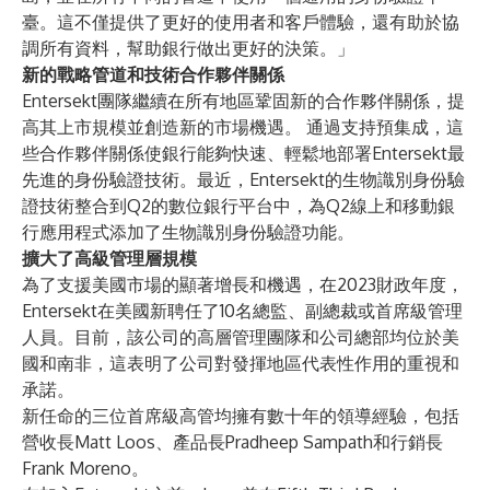
臺。這不僅提供了更好的使用者和客戶體驗，還有助於協
調所有資料，幫助銀行做出更好的決策。」
新的戰略管道和技術合作夥伴關係
Entersekt團隊繼續在所有地區鞏固新的合作夥伴關係，提
高其上市規模並創造新的市場機遇。 通過支持預集成，這
些合作夥伴關係使銀行能夠快速、輕鬆地部署Entersekt最
先進的身份驗證技術。最近，Entersekt的生物識別身份驗
證技術整合到
Q2
的數位銀行平台中，為Q2線上和移動銀
行應用程式添加了生物識別身份驗證功能。
擴大了高級管理層規模
為了支援美國市場的顯著增長和機遇，在2023財政年度，
Entersekt在美國新聘任了10名總監、副總裁或首席級管理
人員。目前，該公司的高層管理團隊和公司總部均位於美
國和南非，這表明了公司對發揮地區代表性作用的重視和
承諾。
新任命的三位首席級高管均擁有數十年的領導經驗，包括
營收長
Matt Loos
、產品長
Pradheep Sampath
和行銷長
Frank Moreno
。