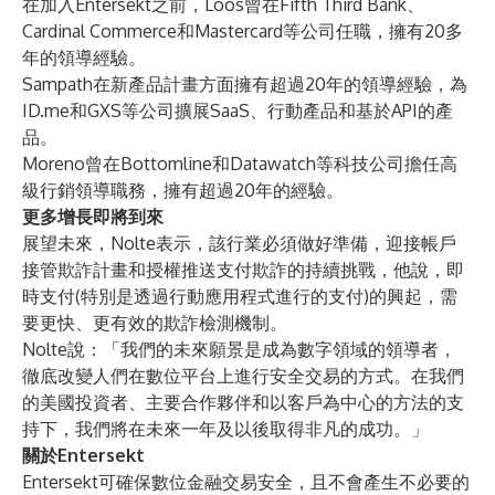
在加入Entersekt之前，Loos曾在Fifth Third Bank、
Cardinal Commerce和Mastercard等公司任職，擁有20多
年的領導經驗。
Sampath在新產品計畫方面擁有超過20年的領導經驗，為
ID.me和GXS等公司擴展SaaS、行動產品和基於API的產
品。
Moreno曾在Bottomline和Datawatch等科技公司擔任高
級行銷領導職務，擁有超過20年的經驗。
更多增長即將到來
展望未來，Nolte表示，該行業必須做好準備，迎接帳戶
接管欺詐計畫和授權推送支付欺詐的持續挑戰，他說，即
時支付(特別是透過行動應用程式進行的支付)的興起，需
要更快、更有效的欺詐檢測機制。
Nolte說：「我們的未來願景是成為數字領域的領導者，
徹底改變人們在數位平台上進行安全交易的方式。在我們
的美國投資者、主要合作夥伴和以客戶為中心的方法的支
持下，我們將在未來一年及以後取得非凡的成功。」
關於Entersekt
Entersekt可確保數位金融交易安全，且不會產生不必要的