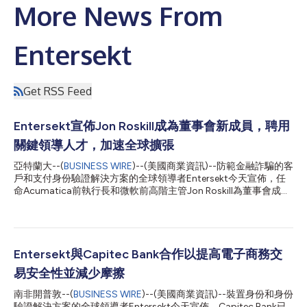
More News From
Entersekt
Get RSS Feed
Entersekt宣佈Jon Roskill成為董事會新成員，聘用
關鍵領導人才，加速全球擴張
亞特蘭大--(
BUSINESS WIRE
)--(美國商業資訊)--防範金融詐騙的客
戶和支付身份驗證解決方案的全球領導者Entersekt今天宣佈，任
命Acumatica前執行長和微軟前高階主管Jon Roskill為董事會成
員，此為公司在北美地區持續擴張行動的一部分。2021年底，
Entersekt獲得專注於科技的私募股權公司Accel-KKR的大筆融資，
用於聘用關鍵領導人員、推出新品牌並加速在北美地區的擴張。
Jon Roskill加入Entersekt董事會 身為微軟公司前副總裁和
Acumatica前執行長，Roskill先生為Entersekt董事會帶來數十年
Entersekt與Capitec Bank合作以提高電子商務交
的管理和諮詢經驗，協助公司在全球擴張過程中繼續為北美市場引
易安全性並減少摩擦
進先進的客戶和支付身份驗證解決方案。他目前擔任EQT Partners
的資深顧問，之前在雲端企業資源規劃供應商Acumatica工作了8
南非開普敦--(
BUSINESS WIRE
)--(美國商業資訊)--裝置身份和身份
年。 Entersekt執行長Schalk Nolte表示：「Jon在關鍵時刻加入我
驗證解決方案的全球領導者Entersekt今天宣佈，Capitec Bank已