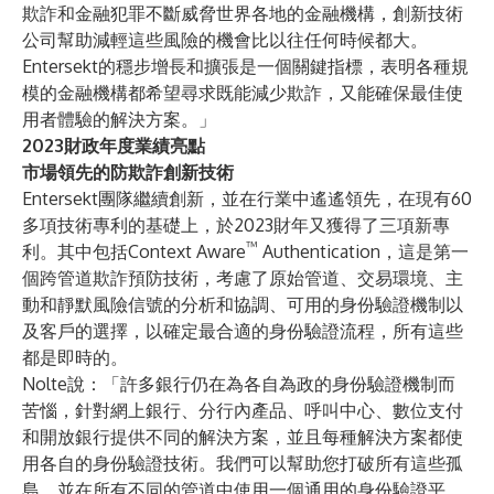
欺詐和金融犯罪不斷威脅世界各地的金融機構，創新技術
公司幫助減輕這些風險的機會比以往任何時候都大。
Entersekt的穩步增長和擴張是一個關鍵指標，表明各種規
模的金融機構都希望尋求既能減少欺詐，又能確保最佳使
用者體驗的解決方案。」
2023財政年度業績亮點
市場領先的防欺詐創新技術
Entersekt團隊繼續創新，並在行業中遙遙領先，在現有60
多項技術專利的基礎上，於2023財年又獲得了三項新專
™
利。其中包括
Context Aware
Authentication
，這是第一
個跨管道欺詐預防技術，考慮了原始管道、交易環境、主
動和靜默風險信號的分析和協調、可用的身份驗證機制以
及客戶的選擇，以確定最合適的身份驗證流程，所有這些
都是即時的。
Nolte說：「許多銀行仍在為各自為政的身份驗證機制而
苦惱，針對網上銀行、分行內產品、呼叫中心、數位支付
和開放銀行提供不同的解決方案，並且每種解決方案都使
用各自的身份驗證技術。我們可以幫助您打破所有這些孤
島，並在所有不同的管道中使用一個通用的身份驗證平