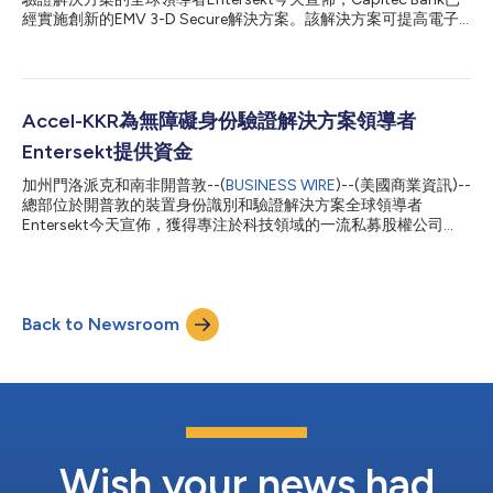
們的董事會。Entersekt正處於成長和擴張的轉捩點，在北美尤其
經實施創新的EMV 3-D Secure解決方案。該解決方案可提高電子
如此。他在全球產品上市策略方面的豐富經驗將為公司帶來巨大價
商務支付的安全性，同時減少持卡人的摩擦。 Entersekt的解決方
值。」 Roskill補...
案充分利用NuData Security的行為分析技術。NuData Security是
萬事達卡旗下公司，致力於提供業界領先的風險基礎身份驗證技
術。此舉鞏固了Entersekt和NuData Security於2020年正式建立
的合作夥伴關係。 Entersekt執行長Schalk Nolte表示：「南非銀
Accel-KKR為無障礙身份驗證解決方案領導者
行風險資訊中心(SABRIC)的資料顯示，電子商務或『無卡』詐騙在
Entersekt提供資金
南非的比例仍然高得令人無法接受，占信用卡詐騙的80%，占轉
帳卡詐騙的53%。Entersekt的EMV 3-D Secure解決方案結合我們
加州門洛派克和南非開普敦--(
BUSINESS WIRE
)--(美國商業資訊)--
強大的身份驗證科技與最新的行為科技，專門解決這一安全問題。
總部位於開普敦的裝置身份識別和驗證解決方案全球領導者
我們解決方案的獨特之處在於完全可客製化，讓Capitec能夠為其
Entersekt今天宣佈，獲得專注於科技領域的一流私募股權公司
持卡人創造與眾不同的電子商務體驗。我們與Capitec一直在推
Accel-KKR的重大投資。這項投資將使Entersekt能夠加快推進其發
動...
展路線圖、聘用頂尖人才，並推動其向新市場擴張。 Entersekt執
行長Schalk Nolte表示：「我們很高興Accel-KKR能夠加入我們的
行列。我們的行業在全通路和無密碼驗證、3-D Secure及開放式銀
Back to Newsroom
行等領域正經歷著一波創新浪潮，所有這些都是Entersekt的策略
性重點領域。Accel-KKR的投資將協助我們擴大業務規模，使我們
的雲端優先解決方案能夠觸及更多地區內的更多組織。」
Entersekt目前每月為逾10億筆交易提供安全保障，保護全球數百
萬金融服務客戶。該公司是全球認證市場中的創新者，以開創市場
和業界先河而聞名。最近的兩個例子包括採用FIDO標準的全球首
個支付驗證解決方案，以及市場首次實施的AI驅動型EMV 3-D
Secure解決方案，該解決方案目前正在一家屢獲殊榮的銀行中快速
Wish your news had
取得進展。...