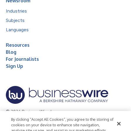
Newsroom
Industries
Subjects
Languages
Resources
Blog
For Journalists
Sign Up
© 2026 Business Wire, Inc.
By clicking “Accept All Cookies”, you agree to the storing of
Privacy Policy
Cookie Policy
Accessibility Statement
cookies on your device to enhance site navigation,
analyze site usage, and assist in our marketing efforts.