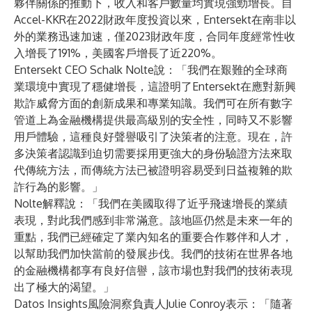
夥伴關係的推動下，收入和客戶數量均實現強勁增長。自
Accel-KKR
在2022財政年度投資以來，Entersekt在南非以
外的業務迅速加速，僅2023財政年度，合同年度經常性收
入增長了191%，美國客戶增長了近220%。
Entersekt CEO Schalk Nolte說：「我們在艱難的全球商
業環境中實現了穩健增長，這證明了Entersekt在應對新興
欺詐威脅方面的創新成果和專業知識。我們可在所有數字
管道上為金融機構提供最高級別的安全性，同時又不影響
用戶體驗，這種良好聲譽吸引了決策者的注意。現在，許
多決策者認識到迫切需要採用更強大的身份驗證方法來取
代傳統方法，而傳統方法已被證明容易受到日益複雜的欺
詐行為的影響。」
Nolte解釋說：「我們在美國取得了近乎飛速增長的業績
表現，對此我們感到非常滿意。該地區仍然是未來一年的
重點，我們已經確定了業內知名的重要合作夥伴和人才，
以幫助我們加快當前的發展步伐。我們的技術在世界各地
的金融機構都享有良好信譽，該市場也對我們的技術表現
出了極大的渴望。」
Datos Insights風險洞察負責人Julie Conroy表示：「隨著