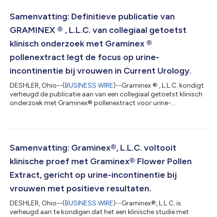
Samenvatting: Definitieve publicatie van
GRAMINEX ® , L.L.C. van collegiaal getoetst
klinisch onderzoek met Graminex ®
pollenextract legt de focus op urine-
incontinentie bij vrouwen in Current Urology.
DESHLER, Ohio--(
BUSINESS WIRE
)--Graminex ® , L.L.C. kondigt
verheugd de publicatie aan van een collegiaal getoetst klinisch
onderzoek met Graminex® pollenextract voor urine-
incontinentie en urinegezondheid bij vrouwen in Current
Urology. Het onderzoek werd uitgevoerd als een
gerandomiseerde, dubbelblinde, placebogecontroleerde studie
om de effectiviteit van Graminex® pollenextracten te
onderzoeken bij 114 gezonde vrouwen met urine-incontinentie.
Samenvatting: Graminex®, L.L.C. voltooit
De onderzoekers kwamen tot de conclusie dat er si...
klinische proef met Graminex® Flower Pollen
Extract, gericht op urine-incontinentie bij
vrouwen met positieve resultaten.
DESHLER, Ohio--(
BUSINESS WIRE
)--Graminex®, L.L.C. is
verheugd aan te kondigen dat het een klinische studie met