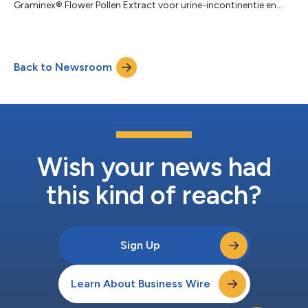
Graminex® Flower Pollen Extract voor urine-incontinentie en
urinegezondheid bij vrouwen met positieve resultaten heeft
afgerond. Deze studie werd uitgevoerd als een
gerandomiseerde, dubbelblinde, placebo-gecontroleerde
studie om de effectiviteit van Graminex® bloempollenextracten
Back to Newsroom
te onderzoeken bij 190 gezonde vrouwen met urine-
incontinentie. Voorlopige analyse gaf aan dat er significa...
Wish your news had
this kind of reach?
Sign Up
Learn About Business Wire