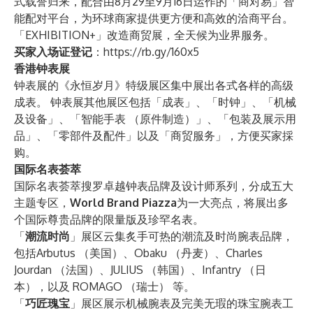
式载誉归来，配合由8月29至9月16日运作的「商对易」智
能配对平台，为环球商家提供更方便和高效的洽商平台。
「EXHIBITION+」改造商贸展，全天候为业界服务。
买家入场证登记
：
https://rb.gy/160x5
香港钟表展
钟表展的《永恒岁月》特级展区集中展出各式各样的高级
成表。 钟表展其他展区包括「成表」、「时钟」、「机械
及设备」、「智能手表 （原件制造）」、「包装及展示用
品」、「零部件及配件」以及「商贸服务」，方便买家採
购。
国际名表荟萃
国际名表荟萃搜罗卓越钟表品牌及设计师系列，分成五大
主题专区，
World Brand Piazza
为一大亮点，将展出多
个国际尊贵品牌的限量版及珍罕名表。
「
潮流时尚
」展区云集炙手可热的潮流及时尚腕表品牌，
包括Arbutus （美国）、Obaku （丹麦）、Charles
Jourdan （法国）、JULIUS （韩国）、Infantry （日
本），以及 ROMAGO （瑞士） 等。
「
巧匠瑰宝
」展区展示机械腕表及完美无瑕的珠宝腕表工