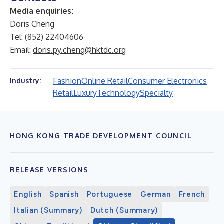
Media enquiries:
Doris Cheng
Tel: (852) 22404606
Email:
doris.py.cheng@hktdc.org
Fashion
Online Retail
Consumer Electronics
Industry:
Retail
Luxury
Technology
Specialty
HONG KONG TRADE DEVELOPMENT COUNCIL
RELEASE VERSIONS
English
Spanish
Portuguese
German
French
Italian (Summary)
Dutch (Summary)