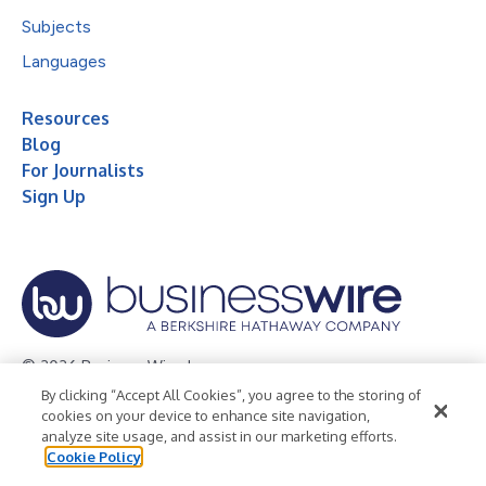
Subjects
Languages
Resources
Blog
For Journalists
Sign Up
© 2026 Business Wire, Inc.
By clicking “Accept All Cookies”, you agree to the storing of
Privacy Policy
Cookie Policy
Accessibility Statement
cookies on your device to enhance site navigation,
analyze site usage, and assist in our marketing efforts.
Terms of Use
Legal
Cookie Policy