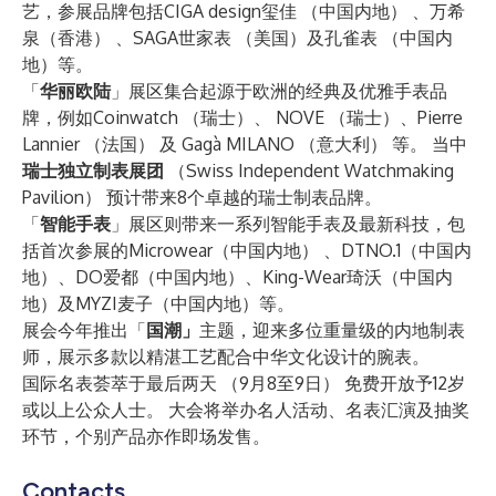
艺，参展品牌包括CIGA design玺佳 （中国内地） 、万希
泉（香港） 、SAGA世家表 （美国）及孔雀表 （中国内
地）等。
「
华丽欧陆
」展区集合起源于欧洲的经典及优雅手表品
牌，例如Coinwatch （瑞士）、 NOVE （瑞士）、Pierre
Lannier （法国） 及 Gagà MILANO （意大利） 等。 当中
瑞士独立制表展团
（Swiss Independent Watchmaking
Pavilion） 预计带来8个卓越的瑞士制表品牌。
「
智能手表
」展区则带来一系列智能手表及最新科技，包
括首次参展的Microwear（中国内地） 、DTNO.1（中国内
地）、DO爱都（中国内地）、King-Wear琦沃（中国内
地）及MYZI麦子（中国内地）等。
展会今年推出「
国潮」
主题，迎来多位重量级的内地制表
师，展示多款以精湛工艺配合中华文化设计的腕表。
国际名表荟萃于最后两天 （9月8至9日） 免费开放予12岁
或以上公众人士。 大会将举办名人活动、名表汇演及抽奖
环节，个别产品亦作即场发售。
Contacts