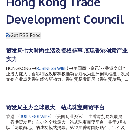
Hong Kong Trade
Development Council
Get RSS Feed
贸发局七大时尚生活及授权盛事 展现香港创意产业
实力
HONG KONG--(
BUSINESS WIRE
)--(美国商业资讯)-- 香港文创产
业潜力庞大，香港特区政府积极推动香港成为亚洲创意枢纽，发展
文创产业成为香港经济新动力。香港贸易发展局（香港贸发局）呼
应特区政府的发展方向，于四月举行七项涵盖时尚产品及授权领域
的活动，进一步提升香港作为区域创意中心的影响力。 七项盛事
包括4月27至30日在香港会议展览中心举行的香港礼品及赠品展
（礼品展）、香港时尚家品及家纺展（Home InStyle）及香港时装
节（Fashion InStyle）；以及在亚洲国际博览馆举办的香港国际印
贸发局主办全球最大一站式珠宝商贸平台
刷及包装展（印包展）和香港奢侈品包装展；4月27至29日香港国
香港--(
BUSINESS WIRE
)--(美国商业资讯)-- 由香港贸易发展局
际授权展（授权展）及亚洲授权业会议则会在会展举行。七项活动
（香港贸发局）主办的全球最大一站式珠宝商贸平台，将于3月初
为香港文创产业界打造连接中国内地及国际市场的桥梁，巩固香港
以「两展两地」的成功模式揭幕。第12届香港国际钻石、宝石及珍
作为区域创意枢纽的领导地位。 礼品潮流荟萃 激发采购商机 香港
珠展于3月2至6日在亚洲国际博览馆举行，展出各类珠宝原材料。
礼品及赠品展聚焦个人化、可持续发展、健康生活与文化创意四大