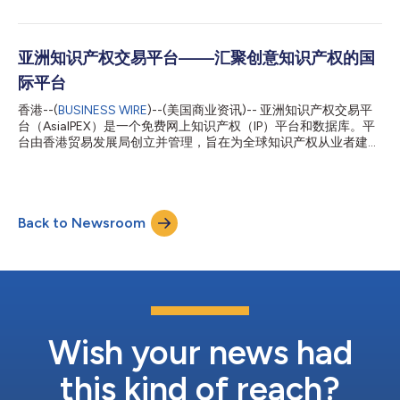
第42届香港国际珠宝展则于3月4至8日假湾仔香港会议展览中心
范畴，协助买家发掘贴近市场趋势与消费者口味的优质礼品。备受
举办，展示各款珠宝首饰成品。 香港贸发局副总裁古静敏表示：
好评的卓越廊（Hall of Fine Designs）将载誉归来，汇聚多个国际
「今届珠宝双展将云集逾40个国家及地区、约4,000家展商，当
与本地知名设计品牌。今年展会亦迎来山西展...
中近七成来自香港以外的地区。两展预计将吸引超过110个买家团
亚洲知识产权交易平台——汇聚创意知识产权的国
亲临参观。香港贸发局积极打造全球最大一站式珠宝商贸平台，凸
际平台
显香港作为国际商贸及珠宝采购中心的地位。」 两展云集逾40个
展团 硬足金展馆开启金饰新篇章 珠宝双展一直备受环球业界支
香港--(
BUSINESS WIRE
)--(美国商业资讯)-- 亚洲知识产权交易平
持，今年云集超过40个展团。世界黄金协会将首设硬足金展馆，
台（AsiaIPEX）是一个免费网上知识产权（IP）平台和数据库。平
向国际市场展示崭新黄金技艺。此外，今年香港表厂商会首次组团
台由香港贸易发展局创立并管理，旨在为全球知识产权从业者建立
参展，来自湖北的竹山绿松石展团同样是首度亮相。香港国际珠宝
联系，促进知识产权贸易。平台共有创意专页及创科专页两个部
展的「品牌精粹廊」展区载誉归来，规模较去年增加逾四成，汇聚
分，分别展示创意及创科产业的知识产权。 AsiaIPEX创意专页由文
更多国际知名珠宝品牌。 逾20场论坛活动 探讨AI及网络营销等业
创产业发展处*赞助，集中展示创意产业（包括出版、电影及角色
界热话 珠宝双展期间将举行超过...
和设计）的知识产权，为创作者提供与潜在客户及服务供应商建立
Back to Newsroom
联系的平台。平台亦展示知识产权相关条例、知识、市场新闻和成
功故事，以促进您的知识产权业务。 立即探索资源，了解知识产
权及其发展潜力，协助提升您的业务！ 为展示香港品牌如何利用
创意IP推动业务转型，贸发局将于第十五届亚洲知识产权营商论坛
设立AsiaIPEX创意专页展示区。论坛将于12月4至5日在香港会议展
览中心举行，以“知识产权：推动引资 赋能增长”为主题，汇聚逾
100位演讲者探讨知识产权如何成为企业发展及融资的关键驱动
力。 知识产权是推动品牌升级与提升市场竞争力的重要动力，专
Wish your news had
题讨论环节中的“香港品牌利用知识产权升级转型”将探讨香港品牌
如何运用知识...
this kind of reach?