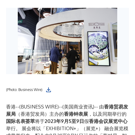
(Photo: Business Wire)
香港--(
BUSINESS WIRE
)--
(美国商业资讯)-- 由
香港贸易发
展局
（香港贸发局）主办的
香港钟表展
，以及同期举行的
国际名表荟萃
将于
2023年9月5至9日
假
香港会议展览中心
举行。 展会将以「EXHIBITION+」（展览+） 融合展览模