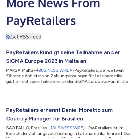
More News From
PayRetailers
Get RSS Feed
PayRetailers kündigt seine Teilnahme an der
SiGMA Europe 2023 in Malta an
MARSA, Malta--(
BUSINESS WIRE
)--PayRetailers, der weltweit
führende Anbieter von Zahlungslösungen für Lateinamerika,
gibt erfreut seine Teilnahme an der SiGMA Europe bekannt. Die
Messe wird vom 13. bis 17. November 2023 in den MHH-Werften
in Valletta auf Malta, stattfinden. Die SiGMA Europe bietet eine
außergewöhnliche Gelegenheit für die iGaming-Community und
die mit diesem Sektor verbundenen Unternehmen. Die Messe
wird 800 Sponsoren und Aussteller, 25.000 Delegierte und 250
PayRetailers ernennt Daniel Moretto zum
Hauptredner begrüße...
Country Manager für Brasilien
SÃO PAULO, Brasilien--(
BUSINESS WIRE
)--PayRetailers ist im
Bereich der Zahlungsverarbeitung in Lateinamerika führend. Das