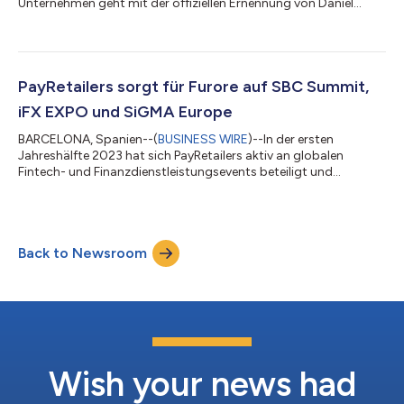
Unternehmen geht mit der offiziellen Ernennung von Daniel
Moretto zum neuen Country Manager für Brasilien einen
strategischen Schritt zur Stärkung seiner Präsenz auf dem
brasilianischen Markt. Moretto trat seine neue Position am 23.
Oktober 2023 an. Er kann bei der Leitung weltweit operierender
Unternehmen aus Brasilien und anderen Ländern Lateinamerikas
PayRetailers sorgt für Furore auf SBC Summit,
eine beeindruckende...
iFX EXPO und SiGMA Europe
BARCELONA, Spanien--(
BUSINESS WIRE
)--In der ersten
Jahreshälfte 2023 hat sich PayRetailers aktiv an globalen
Fintech- und Finanzdienstleistungsevents beteiligt und
wertvolle Verbindungen aufgebaut, die Unternehmen aus
verschiedenen Branchen helfen, nahtlos und sicher in
Lateinamerika zu operieren. Mit dem Anspruch, das Ökosystem
des digitalen Zahlungsverkehrs in Lateinamerika
Back to Newsroom
weiterzuentwickeln, hat PayRetailers seinen Weg für die
verbleibenden Monate des Jahres 2023 abgesteckt: die
Expansion i...
Wish your news had