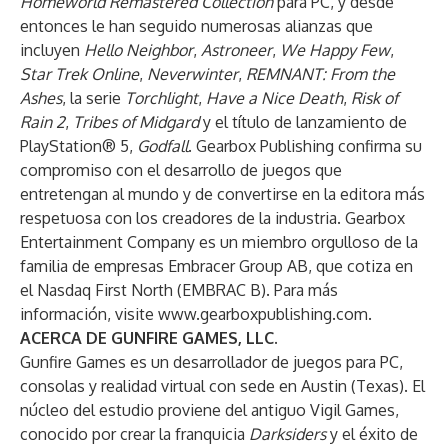
Homeworld Remastered Collection
para PC, y desde
entonces le han seguido numerosas alianzas que
incluyen
Hello Neighbor
,
Astroneer
,
We Happy Few
,
Star Trek Online
,
Neverwinter
,
REMNANT: From the
Ashes
, la serie
Torchlight
,
Have a Nice Death
,
Risk of
Rain 2
,
Tribes of Midgard
y el título de lanzamiento de
PlayStation® 5,
Godfall
. Gearbox Publishing confirma su
compromiso con el desarrollo de juegos que
entretengan al mundo y de convertirse en la editora más
respetuosa con los creadores de la industria. Gearbox
Entertainment Company es un miembro orgulloso de la
familia de empresas Embracer Group AB, que cotiza en
el Nasdaq First North (EMBRAC B). Para más
información, visite
www.gearboxpublishing.com
.
ACERCA DE GUNFIRE GAMES, LLC.
Gunfire Games es un desarrollador de juegos para PC,
consolas y realidad virtual con sede en Austin (Texas). El
núcleo del estudio proviene del antiguo Vigil Games,
conocido por crear la franquicia
Darksiders
y el éxito de