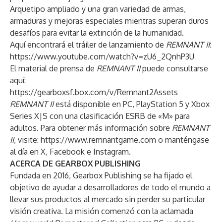
Arquetipo ampliado y una gran variedad de armas,
armaduras y mejoras especiales mientras superan duros
desafíos para evitar la extinción de la humanidad.
Aquí encontrará el tráiler de lanzamiento de
REMNANT II
:
https://www.youtube.com/watch?v=zU6_2QnhP3U
El material de prensa de
REMNANT II
puede consultarse
aquí:
https://gearboxsf.box.com/v/Remnant2Assets
REMNANT II
está disponible en PC, PlayStation 5 y Xbox
Series X|S con una clasificación ESRB de «M» para
adultos. Para obtener más información sobre
REMNANT
II
, visite:
https://www.remnantgame.com
o manténgase
al día en
X
,
Facebook
e
Instagram
.
ACERCA DE GEARBOX PUBLISHING
Fundada en 2016, Gearbox Publishing se ha fijado el
objetivo de ayudar a desarrolladores de todo el mundo a
llevar sus productos al mercado sin perder su particular
visión creativa. La misión comenzó con la aclamada