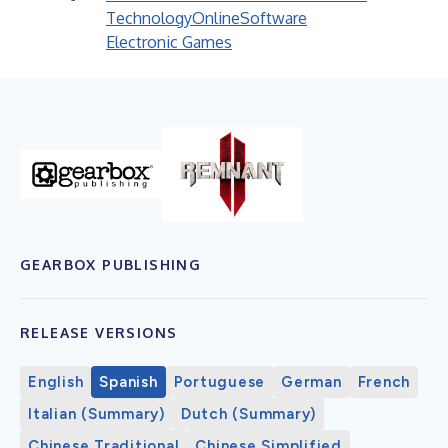
Technology
Online
Software
Electronic Games
GEARBOX PUBLISHING
RELEASE VERSIONS
English
Spanish
Portuguese
German
French
Italian (Summary)
Dutch (Summary)
Chinese Traditional
Chinese Simplified