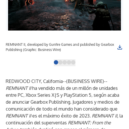
REMNANT II, developed by Gunfire Games and published by Gearbox
REM
Publishing (Graphic: Business Wire)
Pub
REDWOOD CITY, California--(
BUSINESS WIRE
)--
REMNANT II
ha vendido más de un millón de unidades
entre PC, Xbox Series X|S y PlayStation 5, según acaba
de anunciar Gearbox Publishing. Jugadores y medios de
comunicación de todo el mundo han considerado que
REMNANT II
es el máximo éxito de 2023.
REMNANT II,
la
continuación del superventas
REMNANT: From the