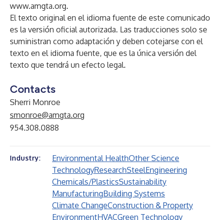
www.amgta.org
.
El texto original en el idioma fuente de este comunicado
es la versión oficial autorizada. Las traducciones solo se
suministran como adaptación y deben cotejarse con el
texto en el idioma fuente, que es la única versión del
texto que tendrá un efecto legal.
Contacts
Sherri Monroe
smonroe@amgta.org
954.308.0888
Environmental Health
Other Science
Industry:
Technology
Research
Steel
Engineering
Chemicals/Plastics
Sustainability
Manufacturing
Building Systems
Climate Change
Construction & Property
Environment
HVAC
Green Technology