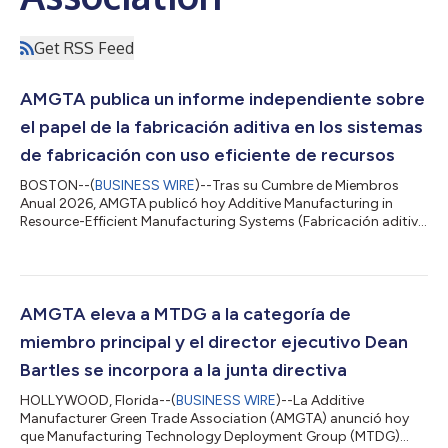
Get RSS Feed
AMGTA publica un informe independiente sobre
el papel de la fabricación aditiva en los sistemas
de fabricación con uso eficiente de recursos
BOSTON--(
BUSINESS WIRE
)--Tras su Cumbre de Miembros
Anual 2026, AMGTA publicó hoy Additive Manufacturing in
Resource-Efficient Manufacturing Systems (Fabricación aditiva
en los sistemas de fabricación con uso eficiente de recursos),
un informe independiente que explica de qué manera la
fabricación aditiva debe evaluarse, comunicarse e
implementarse en los niveles de piezas, sistemas y empresas. El
informe establece una línea argumental estructural respecto de
AMGTA eleva a MTDG a la categoría de
la forma en que debe evaluarse la f...
miembro principal y el director ejecutivo Dean
Bartles se incorpora a la junta directiva
HOLLYWOOD, Florida--(
BUSINESS WIRE
)--La Additive
Manufacturer Green Trade Association (AMGTA) anunció hoy
que Manufacturing Technology Deployment Group (MTDG)