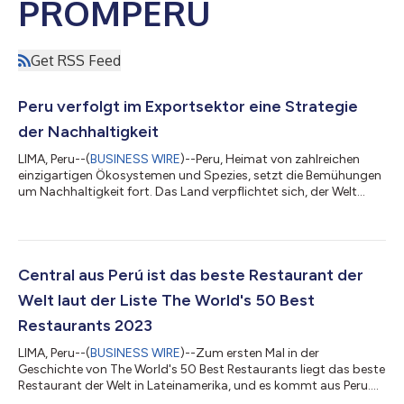
PROMPERÚ
Get RSS Feed
Peru verfolgt im Exportsektor eine Strategie
der Nachhaltigkeit
LIMA, Peru--(
BUSINESS WIRE
)--Peru, Heimat von zahlreichen
einzigartigen Ökosystemen und Spezies, setzt die Bemühungen
um Nachhaltigkeit fort. Das Land verpflichtet sich, der Welt
Produkte zu liefern, die seine Biodiversität widerspiegeln und die
Lebensqualität derjenigen verbessern, die an der Produktion
beteiligt sind. Das ist die Vision einer Kultur der Nachhaltigkeit
von PROMPERÚ, einer Initiative, die nachhaltige Praktiken im
peruanischen Exportsektor fördert. PROMPERÚ ist eine Agentur,
Central aus Perú ist das beste Restaurant der
die...
Welt laut der Liste The World's 50 Best
Restaurants 2023
LIMA, Peru--(
BUSINESS WIRE
)--Zum ersten Mal in der
Geschichte von The World's 50 Best Restaurants liegt das beste
Restaurant der Welt in Lateinamerika, und es kommt aus Peru.
Der erste Platz, den Central erreicht hat, zeigt, dass die