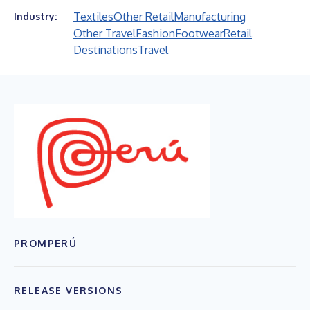
Textiles
Other Retail
Manufacturing
Industry:
Other Travel
Fashion
Footwear
Retail
Destinations
Travel
PROMPERÚ
RELEASE VERSIONS