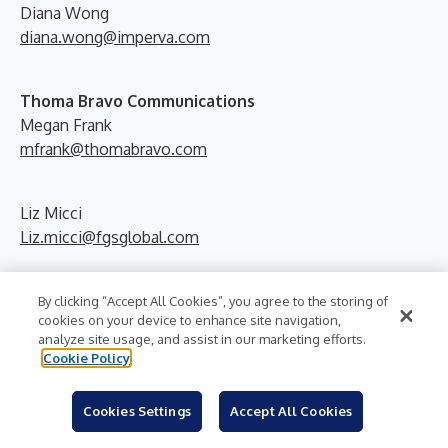
Diana Wong
diana.wong@imperva.com
Thoma Bravo Communications
Megan Frank
mfrank@thomabravo.com
Liz Micci
Liz.micci@fgsglobal.com
By clicking “Accept All Cookies”, you agree to the storing of
cookies on your device to enhance site navigation,
analyze site usage, and assist in our marketing efforts.
Cookie Policy
More News From
Cookies Settings
Accept All Cookies