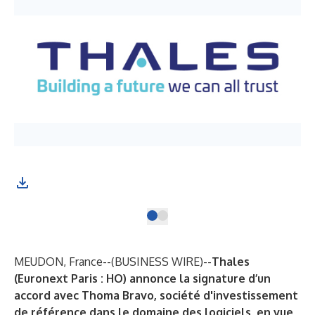
(Ph
MEUDON, France--(
BUSINESS WIRE
)--
Thales
(Euronext Paris : HO) annonce la signature d’un
accord avec Thoma Bravo, société d'investissement
de référence dans le domaine des logiciels, en vue