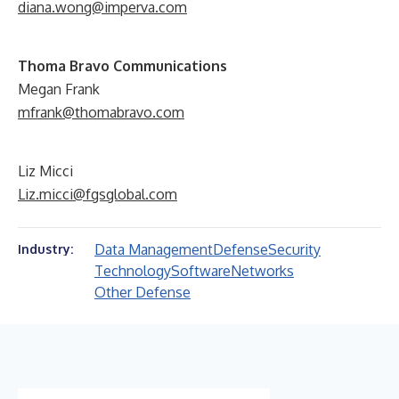
diana.wong@imperva.com
Thoma Bravo Communications
Megan Frank
mfrank@thomabravo.com
Liz Micci
Liz.micci@fgsglobal.com
Data Management
Defense
Security
Industry:
Technology
Software
Networks
Other Defense