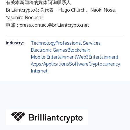
有关本新闻稿的媒体问询联系人
Brilliantcrypto公关代表：Hugo Church、Naoki Nose、
Yasuhiro Noguchi
电邮：
press.contact@brilliantcrypto.net
Technology
Professional Services
Industry:
Electronic Games
Blockchain
Mobile Entertainment
Web3
Entertainment
Apps/Applications
Software
Cryptocurrency
Internet