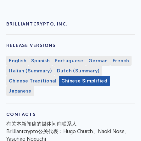
BRILLIANTCRYPTO, INC.
RELEASE VERSIONS
English
Spanish
Portuguese
German
French
Italian (Summary)
Dutch (Summary)
Chinese Traditional
Chinese Simplified
Japanese
CONTACTS
有关本新闻稿的媒体问询联系人
Brilliantcrypto公关代表：Hugo Church、Naoki Nose、
Yasuhiro Noguchi