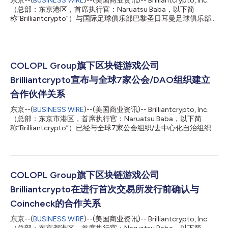
东京--(
BUSINESS WIRE
)--(美国商业资讯)-- Brilliantcrypto, Inc.
（总部：东京港区，首席执行官：Naruatsu Baba，以下简
称“Brilliantcrypto”）与国际足球俱乐部巴黎圣日耳曼足球俱乐部
建立合作关系，并成为该俱乐部的“官方高级合作伙伴”。 巴黎圣日
耳曼亚太区董事总经理Sébastien Wasels评论 “我们热烈欢迎
Brilliantcrypto成为巴黎圣日耳曼的新高级合作伙伴。此合作伙伴
关系是俱乐部亚太办事处自成立以来签署的第12份协议，凸显巴黎
圣日耳曼在该地区的重要地位。 我们很荣幸能有像Brilliantcrypto
COLOPL Group旗下区块链游戏公司
这样雄心勃勃的合作伙伴信任我们的俱乐部来推广其品牌并推出一
Brilliantcrypto宣布与全球7家公会/DAO组织建立
款革命性的游戏，让世界各地的粉丝能够在全新层面与俱乐部互
动。 凭借作为生活方式品牌的独特定位、在社交媒体上拥有超过2
合作伙伴关系
亿粉丝的强大影响力，以及通过官方商店和巴黎圣日耳曼学院在日
东京--(
BUSINESS WIRE
)--(美国商业资讯)-- Brilliantcrypto, Inc.
本等许多国家不断增长的长期实体经营，巴黎圣日耳曼增强了支持
（总部：东京市港区，首席执行官：Naruatsu Baba，以下简
合作伙伴及其全球目标的能力。 我们期待与Brilliantcrypto合作开
称“Brilliantcrypto”）已经与全球7家公会组织/去中心化自治组织
发富有创意和影响力的活动。” Brillia...
(DAO)建立合作伙伴关系。 凭借这些合作伙伴关系，
Brilliantcrypto这款可持续的边玩边赚(Play-to-Earn)游戏可以进入
众多区块链游戏用户所在的地区，从而走向世界舞台。 ● 合作伙伴
介绍 OLA GG OlaGG是西班牙语市场上首屈一指的Web3游戏社
区，在拉丁美洲和西班牙拥有超过40万名会员。 他们的社区通过
COLOPL Group旗下区块链游戏公司
创造内容、参加冒险任务和电子竞技比赛，积极参与Web3经济。
Brilliantcrypto在进行首次交易所发行前确认与
随着玩家们参与社区项目并一同提升等级，他们促进了自身的发展
和繁荣。 他们为我们的社区提供了一个加强经济能力的平台。
Coincheck的合作关系
#SomosOLA https://olagg.io/ Indi GG IndiGG是Kratos Studios
东京--(
BUSINESS WIRE
)--(美国商业资讯)-- Brilliantcrypto, Inc.
收购的一个游戏DAO，首先在印度等新兴市场建立分销渠道，使游