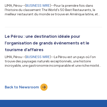
LIMA, Pérou--(
BUSINESS WIRE
)--Pour la première fois dans
l’histoire du classement The World's 50 Best Restaurants, le
meilleur restaurant du monde se trouve en Amérique latine, et
plus précisément au Pérou. La première place obtenue par le
Central est la preuve que la gastronomie péruvienne est en train
de se positionner et de s’imposer sur la scène internationale. La
liste comprend également trois autres restaurants du pays
sud-américain : Maido (6e place), Kjolle (28e place) et Mayta
Le Pérou : une destination idéale pour
(47e pla...
l’organisation de grands événements et le
tourisme d’affaires
LIMA, Pérou--(
BUSINESS WIRE
)--Le Pérou est un pays où l’on
trouve des paysages naturels exceptionnels, une histoire
incroyable, une gastronomie incomparable et une riche mixité
culturelle. Tous ces aspects en font une destination touristique
incontournable. Aujourd’hui, l’offre du pays va encore plus loin,
puisqu’il est également devenu une destination idéale pour
l’accueil de grands événements et de rencontres d’envergure
Back to Newsroom
internationale. Selon PROMPERÚ, la croissance économique, la
modernité e...