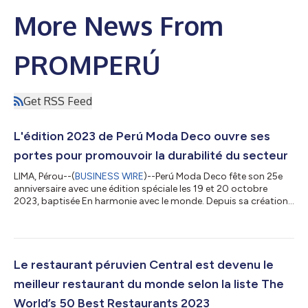
More News From
PROMPERÚ
Get RSS Feed
L'édition 2023 de Perú Moda Deco ouvre ses
portes pour promouvoir la durabilité du secteur
LIMA, Pérou--(
BUSINESS WIRE
)--Perú Moda Deco fête son 25e
anniversaire avec une édition spéciale les 19 et 20 octobre
2023, baptisée En harmonie avec le monde. Depuis sa création,
l'événement professionnel phare de l'habillement et de la
décoration fait office de plateforme d'exception pour présenter
au monde les meilleures exportations de ce secteur péruvien, y
compris les vêtements en coton et en alpaca, les habits pour
bébés et pour enfants, ainsi que les chaussures, la joaillerie, la
Le restaurant péruvien Central est devenu le
décora...
meilleur restaurant du monde selon la liste The
World’s 50 Best Restaurants 2023