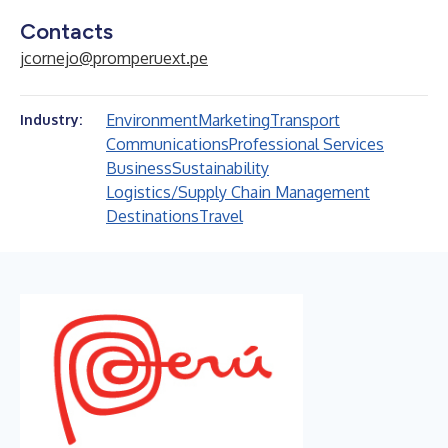
Contacts
jcornejo@promperuext.pe
Environment
Marketing
Transport
Industry:
Communications
Professional Services
Business
Sustainability
Logistics/Supply Chain Management
Destinations
Travel