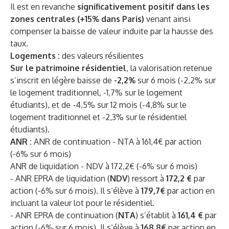
Il est en revanche
significativement positif dans les
zones centrales (+15% dans Paris)
venant ainsi
compenser la baisse de valeur induite par la hausse des
taux.
Logements :
des valeurs résilientes
Sur le patrimoine résidentiel
, la valorisation retenue
s’inscrit en légère baisse de
-2,2%
sur 6 mois (-2,2% sur
le logement traditionnel, -1,7% sur le logement
étudiants), et de -4,5% sur 12 mois (-4,8% sur le
logement traditionnel et -2,3% sur le résidentiel
étudiants).
ANR :
ANR de continuation - NTA à 161,4€ par action
(-6% sur 6 mois)
ANR de liquidation - NDV à 172,2€ (-6% sur 6 mois)
- ANR EPRA de liquidation (
NDV
) ressort à
172,2 €
par
action (-6% sur 6 mois). Il s’élève à
179,7€
par action en
incluant la valeur lot pour le résidentiel.
- ANR EPRA de
continuation (
NTA
) s’établit à
161,4 €
par
action (-6% sur 6 mois). Il s’élève à
168,8€
par action en