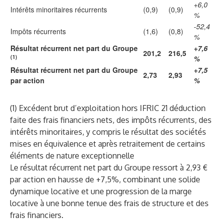
+6,0
Intérêts minoritaires récurrents
(0,9)
(0,9)
%
-52,4
Impôts récurrents
(1,6)
(0,8)
%
Résultat récurrent net part du Groupe
+7,6
201,2
216,5
(1)
%
Résultat récurrent net part du Groupe
+7,5
2,73
2,93
par action
%
(1) Excédent brut d’exploitation hors IFRIC 21 déduction
faite des frais financiers nets, des impôts récurrents, des
intérêts minoritaires, y compris le résultat des sociétés
mises en équivalence et après retraitement de certains
éléments de nature exceptionnelle
Le résultat récurrent net part du Groupe ressort à 2,93 €
par action en hausse de +7,5%, combinant une solide
dynamique locative et une progression de la marge
locative à une bonne tenue des frais de structure et des
frais financiers.