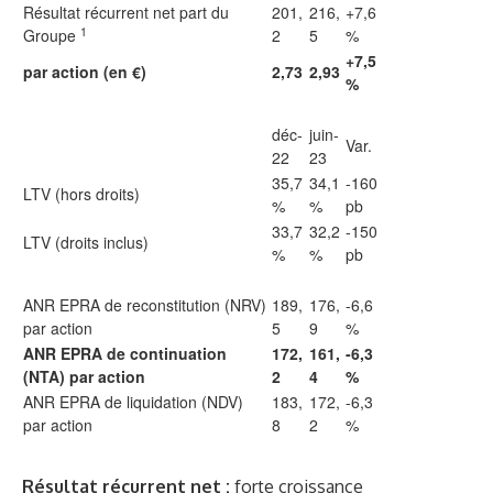
Résultat récurrent net part du
201,
216,
+7,6
1
Groupe
2
5
%
+7,5
par action (en €)
2,73
2,93
%
déc-
juin-
Var.
22
23
35,7
34,1
-160
LTV (hors droits)
%
%
pb
33,7
32,2
-150
LTV (droits inclus)
%
%
pb
ANR EPRA de reconstitution (NRV)
189,
176,
-6,6
par action
5
9
%
ANR EPRA de continuation
172,
161,
-6,3
(NTA) par action
2
4
%
ANR EPRA de liquidation (NDV)
183,
172,
-6,3
par action
8
2
%
Résultat récurrent net :
forte croissance