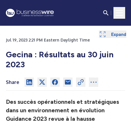
Expand
Expand
Expand
Expand
Expand
Expand
Expand
Expand
Expand
Expand
Expand
Expand
Expand
Expand
Expand
Expand
Expand
Expand
Expand
Expand
Expand
Expand
Expand
Expand
Expand
Expand
Expand
Expand
Expand
Expand
Expand
Expand
Expand
Expand
Expand
Expand
Jul 19, 2023 2:21 PM Eastern Daylight Time
Gecina : Résultats au 30 juin
2023
Share
Des succès opérationnels et stratégiques
dans un environnement en évolution
Guidance 2023 revue à la hausse