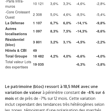
-Paris Intra-
10 121
3,6%
3,3%
-4,6%
-2,8%
muros
-Core Croissant
2 308
5,0%
4,6%
-8,5%
-5,4%
Ouest
La Défense
1 107
6,7%
6,0%
-14,1%
-9,8%
Autres
1 097
8,3%
7,5%
-14,3%
-8,6%
localisations
Résidentiel
3 801
3,2%
3,1%
-4,5%
-2,2%
(bloc)
Hôtels & CBI
49
Total Groupe
18
482
4,2%
4,0%
-6,6%
-4,0%
Total valeur Lots
19
035
-6,3%
-3,8%
des expertises
Le patrimoine (bloc)
ressort à 18,5 Md€ avec une
variation de valeur
à périmètre constant
de -4% sur 6
mois
et de près de -7% sur 12 mois. Cette variation
inclut cependant des tendances très hétérogènes selon
les zones, témoignant d’une polarisation des marchés,