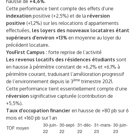
hausse de
+4,6%.
Cette performance tient compte des effets d’une
indexation
positive (+2,5%) et de la
réversion
positive
(+1,2%) sur les relocations d’appartements
effectuées,
les loyers des nouveaux locataires étant
supérieurs d’environ +13%
en moyenne au loyer du
précédent locataire.
YouFirst Campus :
forte reprise de l’activité
Les revenus locatifs des résidences étudiants
sont
en hausse à périmètre constant de +6,2% et +6,1% à
périmètre courant, traduisant l’amélioration progressif
ème
de l’environnement depuis le 3
trimestre 2021.
Cette performance tient essentiellement compte d’une
réversion
significative capturée (contribution de
+5,5%).
Taux d’occupation financier
en hausse de +80 pb sur 6
mois et +160 pb sur 1 an
30-juin-
30-sept-
31-déc-
31-mars-
30-juin-
TOF moyen
22
22
22
23
23