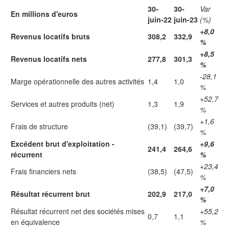
30-
30-
Var
En millions d'euros
juin-22
juin-23
(%)
+8,0
Revenus locatifs bruts
308,2
332,9
%
+8,5
Revenus locatifs nets
277,8
301,3
%
-28,1
Marge opérationnelle des autres activités
1,4
1,0
%
+52,7
Services et autres produits (net)
1,3
1,9
%
+1,6
Frais de structure
(39,1)
(39,7)
%
Excédent brut d'exploitation -
+9,6
241,4
264,6
récurrent
%
+23,4
Frais financiers nets
(38,5)
(47,5)
%
+7,0
Résultat récurrent brut
202,9
217,0
%
Résultat récurrent net des sociétés mises
+55,2
0,7
1,1
en équivalence
%