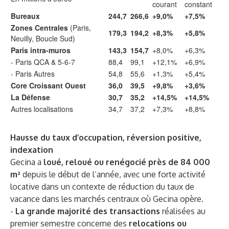
courant
constant
Bureaux
244,7
266,6
+9,0%
+7,5%
Zones Centrales
(Paris,
179,3
194,2
+8,3%
+5,8%
Neuilly, Boucle Sud)
Paris intra-muros
143,3
154,7
+8,0%
+6,3%
- Paris QCA & 5-6-7
88,4
99,1
+12,1%
+6,9%
- Paris Autres
54,8
55,6
+1,3%
+5,4%
Core Croissant Ouest
36,0
39,5
+9,8%
+3,6%
La Défense
30,7
35,2
+14,5%
+14,5%
Autres localisations
34,7
37,2
+7,3%
+8,8%
Hausse du taux d’occupation, réversion positive,
indexation
Gecina a
loué, reloué ou renégocié près de 84 000
m²
depuis le début de l’année, avec une forte activité
locative dans un contexte de réduction du taux de
vacance dans les marchés centraux où Gecina opère.
-
La grande majorité des transactions
réalisées au
premier semestre concerne des
relocations ou