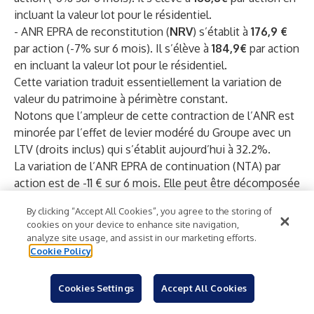
incluant la valeur lot pour le résidentiel.
- ANR EPRA de reconstitution (
NRV
) s’établit à
176,9 €
par action (-7% sur 6 mois). Il s’élève à
184,9€
par action
en incluant la valeur lot pour le résidentiel.
Cette variation traduit essentiellement la variation de
valeur du patrimoine à périmètre constant.
Notons que l’ampleur de cette contraction de l’ANR est
minorée par l’effet de levier modéré du Groupe avec un
LTV (droits inclus) qui s’établit aujourd’hui à 32.2%.
La variation de l’ANR EPRA de continuation (NTA) par
action est de -11 € sur 6 mois. Elle peut être décomposée
comme suit :
By clicking “Accept All Cookies”, you agree to the storing of
- Dividende payé au S1 23 : - 2,65 €
cookies on your device to enhance site navigation,
- Résultat récurrent S1 23 : + 2,9 €
analyze site usage, and assist in our marketing efforts.
- Variation de valeur provenant de l’effet taux : - 17,2 €
Cookie Policy
- Variation de valeur provenant de l’effet « loyers » : + 6,6
€
Cookies Settings
Accept All Cookies
- Plus-values de cessions : + 1,2 €