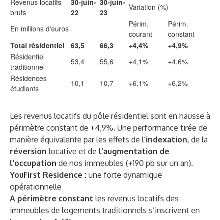
Revenus locatifs
30-juin-
30-juin-
Variation (%)
bruts
22
23
Périm.
Périm.
En millions d'euros
courant
constant
Total résidentiel
63,5
66,3
+4,4%
+4,9%
Résidentiel
53,4
55,6
+4,1%
+4,6%
traditionnel
Résidences
10,1
10,7
+6,1%
+6,2%
étudiants
Les revenus locatifs du pôle résidentiel sont en hausse à
périmètre constant de +4,9%. Une performance tirée de
manière équivalente par les effets de l’
indexation
, de la
réversion
locative et de
l’augmentation de
l’occupation
de nos immeubles (+190 pb sur un an).
YouFirst Residence :
une forte dynamique
opérationnelle
A périmètre constant
les revenus locatifs des
immeubles de logements traditionnels s’inscrivent en