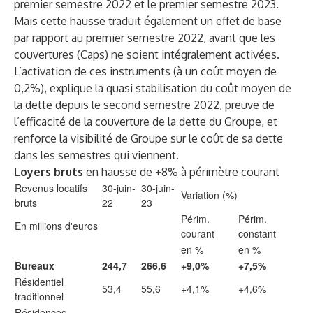
premier semestre 2022 et le premier semestre 2023.
Mais cette hausse traduit également un effet de base
par rapport au premier semestre 2022, avant que les
couvertures (Caps) ne soient intégralement activées.
L’activation de ces instruments (à un coût moyen de
0,2%), explique la quasi stabilisation du coût moyen de
la dette depuis le second semestre 2022, preuve de
l’efficacité de la couverture de la dette du Groupe, et
renforce la visibilité de Groupe sur le coût de sa dette
dans les semestres qui viennent.
Loyers bruts
en hausse de +8% à périmètre courant
Revenus locatifs
30-juin-
30-juin-
Variation (%)
bruts
22
23
Périm.
Périm.
En millions d'euros
courant
constant
en %
en %
Bureaux
244,7
266,6
+9,0%
+7,5%
Résidentiel
53,4
55,6
+4,1%
+4,6%
traditionnel
Résidences