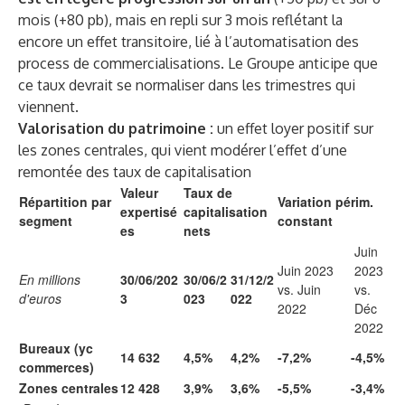
mois (+80 pb), mais en repli sur 3 mois reflétant la
encore un effet transitoire, lié à l’automatisation des
process de commercialisations. Le Groupe anticipe que
ce taux devrait se normaliser dans les trimestres qui
viennent.
Valorisation du patrimoine :
un effet loyer positif sur
les zones centrales, qui vient modérer l’effet d’une
remontée des taux de capitalisation
Valeur
Taux de
Répartition par
Variation périm.
expertisé
capitalisation
segment
constant
es
nets
Juin
Juin 2023
2023
En millions
30/06/202
30/06/2
31/12/2
vs. Juin
vs.
d'euros
3
023
022
2022
Déc
2022
Bureaux (yc
14 632
4,5%
4,2%
-7,2%
-4,5%
commerces)
Zones centrales
12 428
3,9%
3,6%
-5,5%
-3,4%