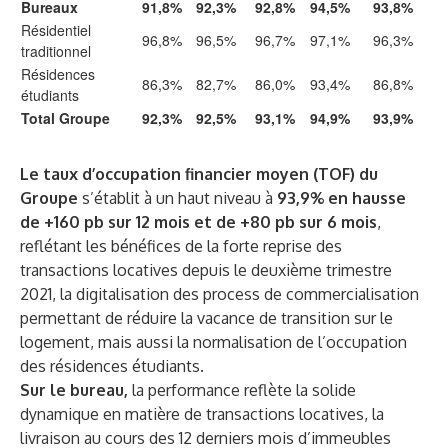
Bureaux
91,8%
92,3%
92,8%
94,5%
93,8%
Résidentiel
96,8%
96,5%
96,7%
97,1%
96,3%
traditionnel
Résidences
86,3%
82,7%
86,0%
93,4%
86,8%
étudiants
Total Groupe
92,3%
92,5%
93,1%
94,9%
93,9%
Le taux d’occupation financier moyen
(TOF) du
Groupe
s’établit à un haut niveau à
93,9% en hausse
de +160 pb sur 12 mois et de +80 pb sur 6 mois
,
reflétant les bénéfices de la forte reprise des
transactions locatives depuis le deuxième trimestre
2021, la digitalisation des process de commercialisation
permettant de réduire la vacance de transition sur le
logement, mais aussi la normalisation de l’occupation
des résidences étudiants.
Sur le bureau,
la performance reflète la solide
dynamique en matière de transactions locatives, la
livraison au cours des 12 derniers mois d’immeubles