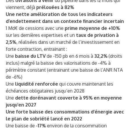
Des
livraisons à venir
du pipeline dans les 12 mois qui
viennent, déjà
prélouées à 82%
Une nette amélioration de tous les indicateurs
d’endettement dans un contexte financier incertain
1 Md€ de cessions avec une
prime moyenne de +10%
sur les dernières expertises et un
taux de privation à
2,5%
, réalisées dans un marché de l’investissement en
forte contraction, entrainant :
Une
baisse du LTV
de -150 pb en 6 mois à
32,2%
(droits
inclus) malgré la baisse des valorisations de -4% à
périmètre constant (entrainant une baisse de l’ANR NTA
de -6%)
Une
liquidité renforcée
qui couvre maintenant les
échéances obligataires jusqu’en 2028
Une
dette dorénavant couverte à 95% en moyenne
jusqu’en 2027
Une forte baisse des consommations d’énergie avec
le plan de sobriété lancé en 2022
Une baisse de
-17%
environ de la consommation