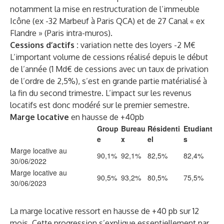
notamment la mise en restructuration de l’immeuble
Icône (ex -32 Marbeuf à Paris QCA) et de 27 Canal « ex
Flandre » (Paris intra-muros).
Cessions d’actifs :
variation nette des loyers -2 M€
L’important volume de cessions réalisé depuis le début
de l’année (1 Md€ de cessions avec un taux de privation
de l’ordre de 2,5%), s’est en grande partie matérialisé à
la fin du second trimestre. L’impact sur les revenus
locatifs est donc modéré sur le premier semestre.
Marge locative
en hausse de +40pb
Group
Bureau
Résidenti
Etudiant
e
x
el
s
Marge locative au
90,1%
92,1%
82,5%
82,4%
30/06/2022
Marge locative au
90,5%
93,2%
80,5%
75,5%
30/06/2023
La marge locative ressort en hausse de +40 pb sur 12
mois. Cette progression s’explique essentiellement par