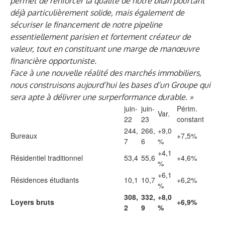
permet de renforcer la qualité de notre bilan pourtant
déjà particulièrement solide, mais également de
sécuriser le financement de notre pipeline
essentiellement parisien et fortement créateur de
valeur, tout en constituant une marge de manœuvre
financière opportuniste.
Face à une nouvelle réalité des marchés immobiliers,
nous construisons aujourd’hui les bases d’un Groupe qui
sera apte à délivrer une surperformance durable. »
juin-
juin-
Périm.
Var.
22
23
constant
244,
266,
+9,0
Bureaux
+7,5%
7
6
%
+4,1
Résidentiel traditionnel
53,4
55,6
+4,6%
%
+6,1
Résidences étudiants
10,1
10,7
+6,2%
%
308,
332,
+8,0
Loyers bruts
+6,9%
2
9
%