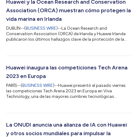
Huawei y la Ocean Research and Conservation
Association (ORCA) muestran cómo protegen la
vida marina en Irlanda
DUBLÍN--(
BUSINESS WIRE
)--La Ocean Research and
Conservation Association (ORCA) de Irlanda y Huawei Irlanda
publicaron los últimos hallazgos clave de la protección de la
vida marina en Irlanda descubiertos durante su trabajo
conjunto en el proyecto Smart Whales Sound. El anuncio se
produjo durante la Cumbre de OceanTech en el Castillo de
Baltimore en Irlanda Las rutas marítimas en el Mar Céltico al sur
de Irlanda contribuyen en gran medida a la contaminación
Huawei inaugura las competiciones Tech Arena
acústica del ambiente marino, según e...
2023 en Europa
PARÍS--(
BUSINESS WIRE
)--Huawei presentó el pasado viernes
las competiciones Tech Arena 2023 en Europa en Viva
Technology, una de las mayores cumbres tecnológicas
europeas. Las competiciones Tech Arena cuentan con el
patrocinio y el diseño de los laboratorios mundiales de Huawei
en colaboración con las mejores universidades y tienen como
objetivo ofrecer a los estudiantes de todo el mundo más
oportunidades de experimentar y aprender a resolver
La ONUDI anuncia una alianza de IA con Huawei
problemas del mundo real. Liu Shaowei, presidente de...
y otros socios mundiales para impulsar la