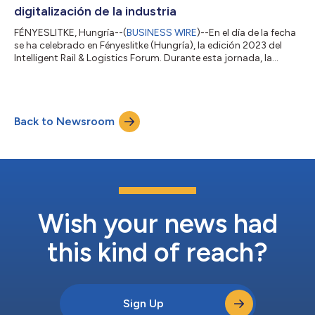
digitalización de la industria
FÉNYESLITKE, Hungría--(
BUSINESS WIRE
)--En el día de la fecha
se ha celebrado en Fényeslitke (Hungría), la edición 2023 del
Intelligent Rail & Logistics Forum. Durante esta jornada, la
Organización de las Naciones Unidas para el Desarrollo
Industrial (ONUDI) ha anunciado que en julio creará, junto a
Huawei y otros socios internacionales, la Alianza Mundial sobre
Inteligencia Artificial para la Industria y la Fabricación. Esta
Back to Newsroom
iniciativa nace con el compromiso de construir una plataforma
de c...
Wish your news had
this kind of reach?
Sign Up