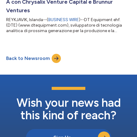
A con Chrysalix Venture Capital e Brunnur
Ventures
REYKJAVIK, Islanda--(
BUSINESS WIRE
)--DT Equipment ehf.
(DTE) (www.dtequipment.com), sviluppatore di tecnologia
analitica di prossima generazione per la produzione e la
lavorazione dei metalli, oggi ha annunciato la chiusura di un
finanziamento di serie A con l'investitore storico Brunnur
Ventures e con la partecipazione, per la prima volta, di Chrysalix
Venture Capital. Sveinn Gudmundsson, CEO di DTE, ha
Back to Newsroom
commentato: "Siamo lieti di dare il benvenuto nella nostra
azienda a Chrysalix, un investit...
Wish your news had
this kind of reach?