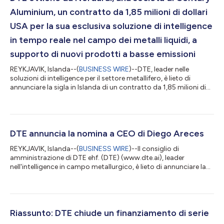
Aluminium, un contratto da 1,85 milioni di dollari
USA per la sua esclusiva soluzione di intelligence
in tempo reale nel campo dei metalli liquidi, a
supporto di nuovi prodotti a basse emissioni
REYKJAVIK, Islanda--(
BUSINESS WIRE
)--DTE, leader nelle
soluzioni di intelligence per il settore metallifero, è lieto di
annunciare la sigla in Islanda di un contratto da 1,85 milioni di
dollari USA con Nordural Grundartangi ehf, ("Nordural"), una
sussidiaria interamente controllata da Century Aluminium
Company (NASDAQ: CENX). In base ai termini dell'accordo, DTE
fornirà la sua rivoluzionaria soluzione di analisi in tempo reale
della composizione chimica alle quattro stazioni con
DTE annuncia la nomina a CEO di Diego Areces
schiumatoio del...
REYKJAVIK, Islanda--(
BUSINESS WIRE
)--Il consiglio di
amministrazione di DTE ehf. (DTE) (www.dte.ai), leader
nell'intelligence in campo metallurgico, è lieto di annunciare la
nomina di Diego Areces a Chief Executive Officer. Entrato a far
parte di DTE nel 2020, dopo una lunga esperienza in Schneider
Electric, Diego Areces prende il posto di Karl Matthiasson, uno
dei due fondatori della Società, che assume l'incarico di
direttore finanziario. Questi cambiamenti riflettono il maggior
Riassunto: DTE chiude un finanziamento di serie
interesse com...