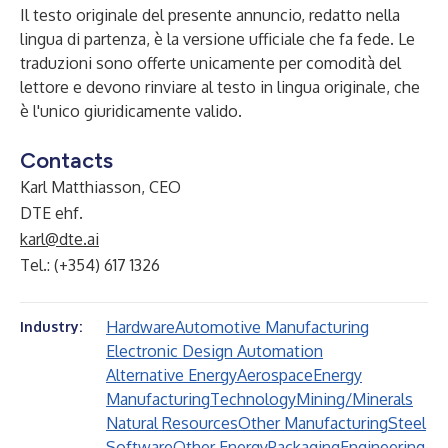
Il testo originale del presente annuncio, redatto nella
lingua di partenza, è la versione ufficiale che fa fede. Le
traduzioni sono offerte unicamente per comodità del
lettore e devono rinviare al testo in lingua originale, che
è l'unico giuridicamente valido.
Contacts
Karl Matthiasson, CEO
DTE ehf.
karl@dte.ai
Tel.: (+354) 617 1326
Hardware
Automotive Manufacturing
Industry:
Electronic Design Automation
Alternative Energy
Aerospace
Energy
Manufacturing
Technology
Mining/Minerals
Natural Resources
Other Manufacturing
Steel
Software
Other Energy
Packaging
Engineering