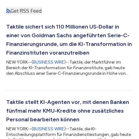
Get RSS Feed
Taktile sichert sich 110 Millionen US-Dollar in
einer von Goldman Sachs angeführten Serie-C-
Finanzierungsrunde, um die KI-Transformation in
Finanzinstituten voranzutreiben
NEW YORK--(
BUSINESS WIRE
)--Taktile, der Marktführer im
Bereich der KI-Transformation für Finanzinstitute, gab heute
den Abschluss einer Serie-C-Finanzierungsrunde in Höhe von
110 Millionen US-Dollar bekannt. Die Runde wurde von Growth
Equity bei Goldman Sachs Alternatives angeführt; beteiligt
waren außerdem Balderton Capital, Index Ventures, Tiger
Global, Y Combinator und Dig Ventures. Taktile –
Wissenswertes auf einen Blick Taktile ermöglicht es Banken und
Taktile stellt KI-Agenten vor, mit denen Banken
Versicherungen, sich zu KI-nativen Or...
fünfmal mehr KMU-Kredite ohne zusätzliches
Personal bearbeiten können
NEW YORK--(
BUSINESS WIRE
)--Taktile, die KI-
Entscheidungsplattform für Finanzdienstleistungen, gab heute