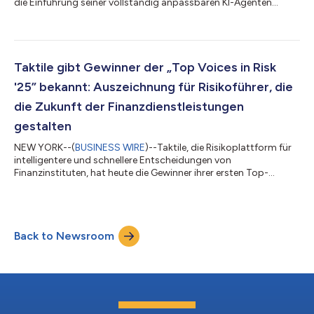
die Einführung seiner vollständig anpassbaren KI-Agenten
bekannt, einer Funktion, die die Kreditvergabe von
Finanzinstituten revolutionieren soll. Seit Jahren sind
Kreditvergabeteams durch manuelle Dokumentenprüfungen,
verstreute Daten und wachsende Rückstände eingeschränkt.
Mit den anpassbaren KI-Agenten von Taktile können KMU-
Taktile gibt Gewinner der „Top Voices in Risk
Kreditgeber nun fünfmal mehr Kredite bearbeiten, ohne
'25” bekannt: Auszeichnung für Risikoführer, die
zusätzliche...
die Zukunft der Finanzdienstleistungen
gestalten
NEW YORK--(
BUSINESS WIRE
)--Taktile, die Risikoplattform für
intelligentere und schnellere Entscheidungen von
Finanzinstituten, hat heute die Gewinner ihrer ersten Top-
Voices-in-Risk-Auszeichnung bekannt gegeben, mit der
Personen geehrt werden, die das Risikomanagement im
Finanzdienstleistungsbereich neu definieren. In den vergangenen
Monaten hat Taktile Nominierungen aus der gesamten globalen
Back to Newsroom
Finanzgemeinschaft eingeholt und so eine vielfältige Auswahl an
Kandidaten aus verschiedenen Branchen,...