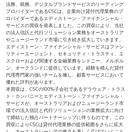
法務、税務、デジタルブランドサービスのリーディング
プロバイダーであるCSCは、企業向け貸付代理業務のプ
ロバイダーであるエディストーン・ファイナンシャル・
サービスの買収を発表しました。この買収により、当社
の法人信託と代行ソリューション業務をオーストラリア
やニュージーランド市場に引き続き拡大していきます。
エディストーン・ファイナンシャル・サービスはファシ
リティーエージェント、セキュリティ・トラスティ、エ
スクローおよび関連する金融業務をシドニー、メルボル
ン、オークランドに提供しています。経験を積んだ貸付
代理専門家の強いチームを擁し、顧客サービスにおいて
優れた評判があります。
本買収は、CSCの100%子会社であるデラウェア・トラス
ト・カンパニーとエディストーン・ファイナンシャル・
サービスが、オーストラリアおよびニュージーランド市
場での法人信託と代行ソリューションの業務拡大に向け
て締結した
独占パートナーシップ
に伴うものです。この
買収によりCSCは貸付代理業務の提供範囲をさらに拡大
し、オーストラレーシアの拠点を著しく広げていくこと