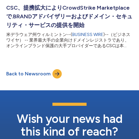
エコシステムにどのように適応しているかに関する新たな調査結
果を発表しました。CSCの「CISO Outlook 2026」レポートによ
CSC、提携拡大によりCrowdStrike Marketplace
ると、回答者の73%は、サイバーセキュリティにおいてAIはリス
で.BRANDアドバイザリーおよびドメイン・セキュ
クというよりも機会をもたらすと回答しています。一方で、これ
らのセキュリティ責任者は、AIを活用したドメイン生成アルゴリ
リティ・サービスの提供を開始
ズム（DGA）を含む攻撃への対応に引き続き課題を抱えており、
米デラウェア州ウィルミントン--(
BUSINESS WIRE
)--（ビジネス
回答者の86%がDGAを脅威として挙げています。 今日のサイバ
ワイヤ） -- 業界最大手の企業向けドメインレジストラであり、
ーセキュリティ環境に対するCISOの視点を深く理解するため、
オンラインブランド保護の大手プロバイダーであるCSCは本
CSCは2026年第1四半期に、最高情報セキュリティ責任者
日、.BRANDサービスをCrowdStrike Marketplaceで利用可能にし
（CISO）、最高技術責任者（CTO）、最高情報責任者（CIO）...
たと発表しました。今回の掲載はCSCと既存の連携を
CrowdStrike Falcon®プラットフォームにて土台とするもので
2026年8月12日を締切とするICANNの新gTLDプログラムの申請
Back to Newsroom
期間において、企業が円滑に対応できるよう高度なドメイン・ア
ドバイザリーおよびセキュリティ支援を提供します。 人工知能
（AI）がデジタル資産やドメイン・ネーム・システム（DNS）イ
ンフラ全体における活動を一段と活発化させる中、ドメイン・ポ
ートフォリオの管理は企業のサイバーセキュリティに欠かせない
要素となっています。CSCの.BRANDサービスをCrowdStrike
Marketplaceでご利用いただけることで、顧客は管理を一元化
し、第三者ドメインへの依存を軽減できます。さらに、ゼロトラ
Wish your news had
ストの原則に基づく集中認証を備え...
this kind of reach?