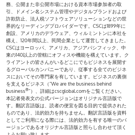
務、公開また非公開市場における資本市場参加者の取
引、ドメイン名システム管理やデジタルブランドおよび
詐欺防止、法人税ソフトウェアソリューションなどの世
界的なリーディングプロバイダーです。CSCは1899年に
創設、アメリカのデラウェア、ウィルミントンに本社を
構え、120年間以上、民間企業として運営してきました。
CSCはヨーロッパ、アメリカ、アジアパシフィック、中
東の140以上の管轄にオフィスや機能を構えています。ク
ライアントの皆さんがいるどこにでもビジネスを展開す
るグローバルカンパニーであり、従事する全てのビジネ
スにおいてその専門家を有しています。ビジネスの裏側
を支えるビジネス（”We are the business behind
®
business
”）、詳細は
cscglobal.com
をご覧ください。
本記者発表文の公式バージョンはオリジナル言語版で
す。翻訳言語版は、読者の便宜を図る目的で提供された
ものであり、法的効力を持ちません。翻訳言語版を資料
としてご利用になる際には、法的効力を有する唯一のバ
ージョンであるオリジナル言語版と照らし合わせて頂く
ようお願い致します。