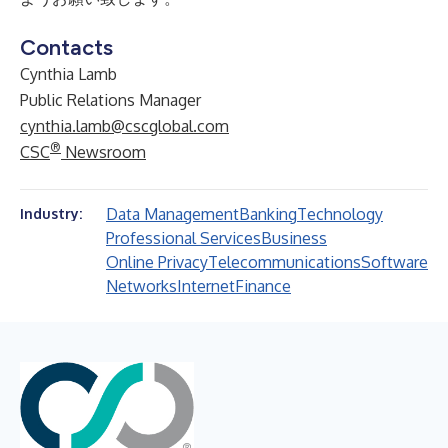
Contacts
Cynthia Lamb
Public Relations Manager
cynthia.lamb@cscglobal.com
®
CSC
Newsroom
Data Management
Banking
Technology
Industry:
Professional Services
Business
Online Privacy
Telecommunications
Software
Networks
Internet
Finance