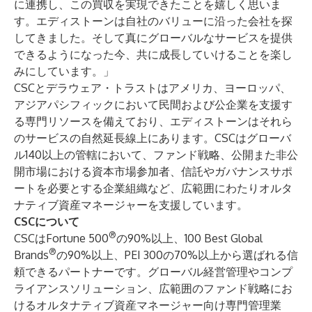
に連携し、この買収を実現できたことを嬉しく思いま
す。エディストーンは自社のバリューに沿った会社を探
してきました。そして真にグローバルなサービスを提供
できるようになった今、共に成長していけることを楽し
みにしています。」
CSCとデラウェア・トラストはアメリカ、ヨーロッパ、
アジアパシフィックにおいて民間および公企業を支援す
る専門リソースを備えており、エディストーンはそれら
のサービスの自然延長線上にあります。CSCはグローバ
ル140以上の管轄において、ファンド戦略、公開また非公
開市場における資本市場参加者、信託やガバナンスサポ
ートを必要とする企業組織など、広範囲にわたりオルタ
ナティブ資産マネージャーを支援しています。
CSCについて
®
CSCはFortune 500
の90%以上、100 Best Global
®
Brands
の90%以上、PEI 300の70%以上から選ばれる信
頼できるパートナーです。グローバル経営管理やコンプ
ライアンスソリューション、広範囲のファンド戦略にお
けるオルタナティブ資産マネージャー向け専門管理業