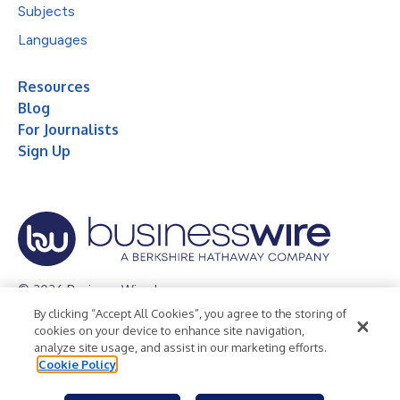
Subjects
Languages
Resources
Blog
For Journalists
Sign Up
© 2026 Business Wire, Inc.
By clicking “Accept All Cookies”, you agree to the storing of
Privacy Policy
Cookie Policy
Accessibility Statement
cookies on your device to enhance site navigation,
analyze site usage, and assist in our marketing efforts.
Terms of Use
Legal
Cookie Policy