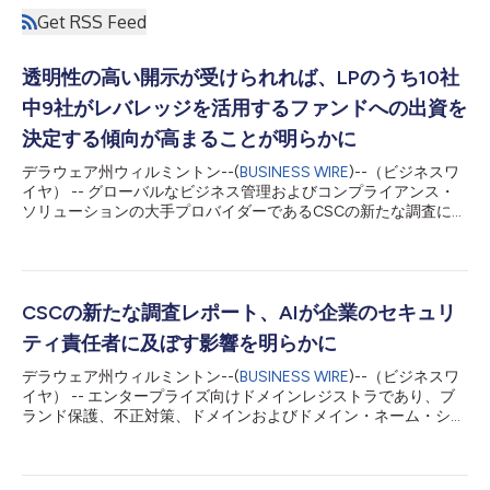
Get RSS Feed
透明性の高い開示が受けられれば、LPのうち10社
中9社がレバレッジを活用するファンドへの出資を
決定する傾向が高まることが明らかに
デラウェア州ウィルミントン--(
BUSINESS WIRE
)--（ビジネスワ
イヤ） -- グローバルなビジネス管理およびコンプライアンス・
ソリューションの大手プロバイダーであるCSCの新たな調査によ
ると、ファンドレベルのレバレッジツールおよび流動性ツール
は、専門的な資金調達手法から、メインストリームであるプライ
ベートキャピタルによるインフラ投資へと移行しつつあります。
調査結果によると、明確な情報開示が受けられれば、リミテッ
ド・パートナー（LP）はこうしたツールの活用にますます前向き
CSCの新たな調査レポート、AIが企業のセキュリ
な姿勢を示している一方、ゼネラル・パートナー（GP）は、そ
ティ責任者に及ぼす影響を明らかに
の背後にある運用モデルが適切に管理され、透明性が高く、投資
家に受け入れてもらえるものであることの証明を求められてお
デラウェア州ウィルミントン--(
BUSINESS WIRE
)--（ビジネスワ
り、その圧力はますます強まっています。 CSC¹は、北米、欧
イヤ） -- エンタープライズ向けドメインレジストラであり、ブ
州、英国、アジア太平洋地域のGP300社およびLP200社を対象
ランド保護、不正対策、ドメインおよびドメイン・ネーム・シス
に調査を実施しました。「Future Private Capital CFO 2026：
テム（DNS）脅威の軽減分野における世界的リーダーであるCSC
How CFOs are becoming the architects of operational trust」
は、最高情報セキュリティ責任者（CISO）が、DNS障害などの
レポートでは...
従来型のサイバー脅威に対応しながら、進化する人工知能（AI）