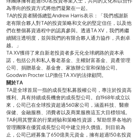
球團隊擁有超過150名投資專業人士，共同的文化和以合作
為導向的投資方式將他們凝聚在一起。
TA的投資者關係總監Andrew Harris表示：「我們感謝新
老有限合夥人對TA的投資策略和文化的堅定信任，以及他
們在整個募資過程中的認真參與。透過TA XV，我們將繼
續關注透明度，並與我們的有限合夥人通力協作，共創卓
越。」
TA XV獲得了來自新老投資者多元化全球網路的資本承
諾，包括公共和私人養老基金、主權財富基金、資產管理
公司、捐贈基金、基金會、家族辦公室和保險公司。
Goodwin Procter LLP擔任TA XV的法律顧問。
關於TA
TA是全球首屈一指的成長型私募股權公司，專注於投資高
獲利、具有持續成長機會的成長型公司。自1968年成立以
來，公司已在全球投資超過560家公司，涵蓋科技、醫療
保健、金融服務、消費者以及商業服務這五大目標領域。
TA利用其豐富的行業經驗和策略性資源，幫助世界各地的
管理團隊在優質成長型公司中建立持久價值。到目前為
止，公司已經募集了650億美元資金，擁有超過150名投資