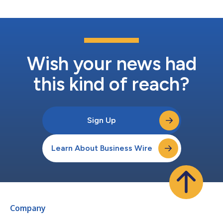
Oracle NetSuite、Microsoft Dynamics、Blackbaud和Sage
Intacct在內的主流ERP系統原生整合，幫助金融團隊精簡流程，跨
P2P生命週期提高能見度。 「TA的投資，為PairSoft驚人的成長史
樹立又一座里程碑。」PairSoft執行長Matt Cotter說，「從拓展
全球使用者群到運用自主研發的人工智慧提升產品，我們朝著為金
融團隊提供高度客製化產品的目標大幅邁進。我期待今天翻開的新
頁能為我們...
Wish your news had
this kind of reach?
Sign Up
Learn About Business Wire
Company