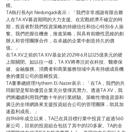
模。
TA執行長Ajit Nedungadi表示：「我們非常感謝有限合夥
人在TA XV募資期間的大力支援。在宏觀經濟不確定的時
期，投資者對我們投資策略的持續信任和信心特別令人振
奮。我們把握住機會，推進策略，與具有前瞻性思維的創
辦人和管理團隊合作，在卓越的企業中創造持久的價
值。」
在TA XV之前的TA XIV基金於2021年6月以125億美元的硬
上限關閉。如以往一樣，TA XV將專注於在科技、醫療保
健、金融服務、消費者和商業服務領域中具有持續成長機
會的優質公司的股權投資。
TA董事總經理Hythem El-Nazer表示：「在TA，我們的共
同願望是幫助優質企業充分發揮其潛力。透過TA XV，我
們將繼續利用我們數十年的行業經驗、策略性增值資源和
廣泛的全球網路來支援投資組合公司的管理團隊，助其加
速盈利成長。」
自1968年成立以來，TA已在其目標行業中投資了超過560
家公司，目前的投資組合包括了其中的120多家。TA的全