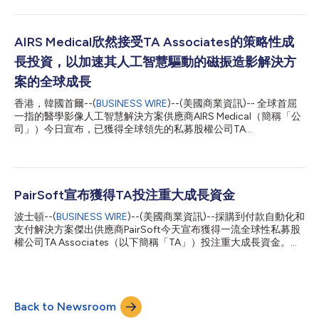
2019年投資以來，貢茶憑藉高品質的新鮮現泡原葉茶飲享譽全
球，進一步鞏固了其作為全球茶飲品類領導者的地位。在合作期
間，TA透過多項價值創造計畫支持貢茶，包括其全球擴張策略、
完成策略性併購交易（例如近期收購其美國東岸與西岸總特許經營
AIRS Medical欣然接受TA Associates的策略性成
權），以及推動Gong cha 2.0「Digital Kitchen」的推出——這是
長投資，以加速其人工智慧驅動的磁振造影解決方
一套以創新飲品出杯技術為核心的彈性門市藍圖，目前已在250家
門市啟用。目前，貢茶在33個國際市場營運近2,200家門市，每年
案的全球成長
為全球顧客提供超過1.5億杯飲品。 TA Associates董事總經理
香港，韓國首爾--(
BUSINESS WIRE
)--(美國商業資訊)-- 全球首屈
Edward Sippel表示：「貢茶已建立起高度差異化的品牌形象，這
一指的醫學影像人工智慧解決方案供應商AIRS Medical（簡稱「公
得益於優秀的團隊、強大的全球加盟商網絡，以及以原葉茶為核心
司」）今日宣布，已獲得全球領先的私募股權公司TA
的獨特飲品菜單，持續受到全球消費者的喜愛。在貢茶...
Associates（簡稱「TA」）的策略性成長投資。該投資將助力
AIRS Medical進入下一階段的全球擴張，推進其人工智慧驅動的放
射學技術解決方案，並持續進行產品創新。 AIRS Medical成立於
2018年，致力開發人工智慧原生磁振造影（MRI）加速和重建軟
體，旨在提升MRI成像速度、影像品質和工作流程效率。眾多醫療
PairSoft宣布獲得TA投注重大成長資金
組織和頂尖學術機構正在採用AIRS Medical的技術來擴大影像能力
波士頓--(
BUSINESS WIRE
)--(美國商業資訊)--採購到付款自動化和
並改善病患就醫體驗。如今，AIRS Medical為遍布超過40個國家
支付解決方案傑出供應商PairSoft今天宣布獲得一流全球性私募股
的1,700多家醫療機構提供支援，其人工智慧技術每年應用於超過
權公司TA Associates（以下簡稱「TA」）投注重大成長資金。這
600萬例MRI檢查。 醫療服務供應商不斷尋求透過完善現有基礎設
項合作關係將支援PairSoft繼續改良產品、創新與全球擴張。由於
施來提高影像效率，而AIRS Medical以其在人工智慧、醫學影像和
這項交易，原先的投資者Turn/River Capital將不再持有該公司的股
醫療營運交叉領域的獨特優勢，能夠為他們的相關努力提供支援。
份。 PairSoft開發從採購到付款 (P2P) 的全面性自動化和支付解決
AIRS Medical的人工智慧驅動型MRI加速和影像增強解決方案
方案，為全球中型市場與企業組織簡化應付帳款、採購、付款和文
（Swi...
Back to Newsroom
件管理工作流程。該公司的人工智慧解決方案與包括Oracle、