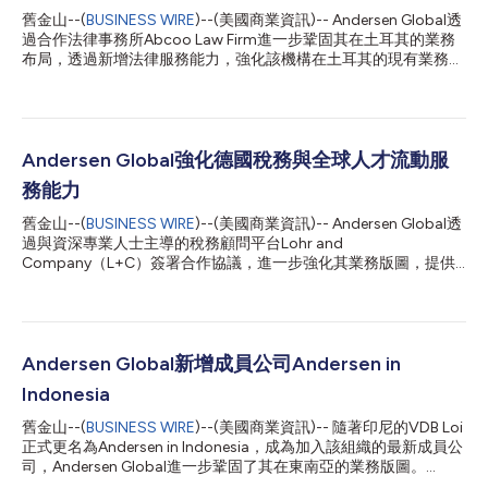
舊金山--(
BUSINESS WIRE
)--(美國商業資訊)-- Andersen Global透
過合作法律事務所Abcoo Law Firm進一步鞏固其在土耳其的業務
布局，透過新增法律服務能力，強化該機構在土耳其的現有業務平
台。 Abcoo成立於2014年，為本地及國際客戶提供廣泛的法律服
務，在公司與購併、房地產與建築、爭議解決、勞動法、法規遵
循、銀行與金融、競爭法及智慧財產權法等領域擁有豐富的經驗。
該法律事務所屢獲The Legal 500等國際知名出版品的肯定，被評
為頂尖及一流法律事務所。Abcoo為房地產與建築、零售、紡織、
Andersen Global強化德國稅務與全球人才流動服
化妝品、汽車、物流、化工、IT、能源、醫療保健、製造業及金融
務能力
服務等眾多產業的企業提供策略性法律指導和以商業為導向的解決
方案。 Abcoo的資深合夥人表示：「我們始終專注於瞭解每位客
舊金山--(
BUSINESS WIRE
)--(美國商業資訊)-- Andersen Global透
戶的目標，並提供務實、以商業為導向的法律解決方案，以支援其
過與資深專業人士主導的稅務顧問平台Lohr and
實現長期成功。與Andersen Global的合作使我們能夠進一步擴大
Company（L+C）簽署合作協議，進一步強化其業務版圖，提供
國際業務版圖，同時繼續在日益複雜的法律和監管環境中提供回應
涵蓋稅務遵循、跨境稅務、全球人才流動及移轉訂價等領域兼具實
迅速、以解決方案為導向的服務。」 Andersen Global全球董事長
務性與即時回應能力的解決方案。 L+C總部位於德國，並在奧地利
兼執行長Mark L...
設有據點，為大型跨國企業、家族企業、家族辦公室、基金會及高
淨值人士提供專業諮詢服務。該公司成立於2001年，專精於全球
人才流動、併購、國際稅法、國別報告及移轉訂價（包括第二支柱
Andersen Global新增成員公司Andersen in
申報）等領域。此外，L+C亦協助客戶處理信託與基金會事務、稅
Indonesia
務遵循、薪資及財務會計，以及私人財富顧問服務。 L+C管理合夥
人Jörg-Andreas Lohr表示：「與Andersen Global合作，是擴展我
舊金山--(
BUSINESS WIRE
)--(美國商業資訊)-- 隨著印尼的VDB Loi
們國際服務能力並提升客戶價值的重要一步，特別是在協助客戶因
正式更名為Andersen in Indonesia，成為加入該組織的最新成員公
應日益複雜的跨境事務方面。我們始終秉持以客戶為中心的理念，
司，Andersen Global進一步鞏固了其在東南亞的業務版圖。
提供兼具實務性與高品質的客製化解決方案。透過此次合作，我們
Andersen in Indonesia為在印尼市場經營業務的跨國企業和外國投