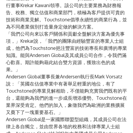
行董事Krekar Kawani領導。該公司的主要業務為財務報
告、稅務、獨立估值和商業部門，積極為客戶提供可貴的
技術和商業見解。Touchstone倡導永續性的商業行為，並
為不同產業個別打造量身定做的解決方案。
「我們公司向來以客戶關係和貢獻全盤解決方案為優先事
項，」Krekar說，「我們的團隊由經驗豐富的專業人士組
成，他們為Touchstone挹注豐富的技術專長和廣博的專業
知識。能與Andersen Global及其成員公司合作，令我們滿
心歡喜。期許能夠藉此結合雙方資源，獲致出色的成
果。」
Andersen Global董事長兼Andersen執行長Mark Vorsatz
說：「英國在估值專業中有著舉足輕重的地位，有了
Touchstone的專業見解相助，不僅能夠充實我們既有的平
台，還能夠為我們的進一步成長增添優勢。Touchstone在
業界深受肯定。他們的加入，象徵我們為歐洲的業務擴展
又奠下了一塊重要基石。」
Andersen Global
是一家國際聯盟型組織，其成員公司在法
律上各自獨立，並由世界各地的稅務和法律專業人士組