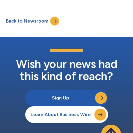
將能進一步運用無縫接軌的全球資源支援客戶，同時持續提供一貫
資人提供稅務與法律顧問服務。該公司結合數十年的市場經驗與務
以客戶需求為核心的專業服務。」 Anderse...
實的工作方法，專注於在複雜的監管和跨境事務中提供清晰的訂製
型指導。 Andersen in Indonesia執行合夥人Tommy Hendharto
Back to Newsroom
Oetomo表示：「採用Andersen品牌體現了我們致力於在更廣泛
的國際合作支援下，為客戶提供高品質、務實稅務和法律建議的承
諾。在印尼經營業務的客戶越來越需要協調一致的跨境支援。成為
成員公司將強化我們以一致且清晰的方式提供該服務的能力。」
Andersen全球董事長兼執行長Mark L. Vorsatz表示：「對於在整
個東南亞地區進行投資和擴張的企業而言，印尼仍然是一個重要市
場。Andersen in Indonesia的加入進一步強化了我們在該地區的業
務布局，並...
Wish your news had
this kind of reach?
Sign Up
Learn About Business Wire