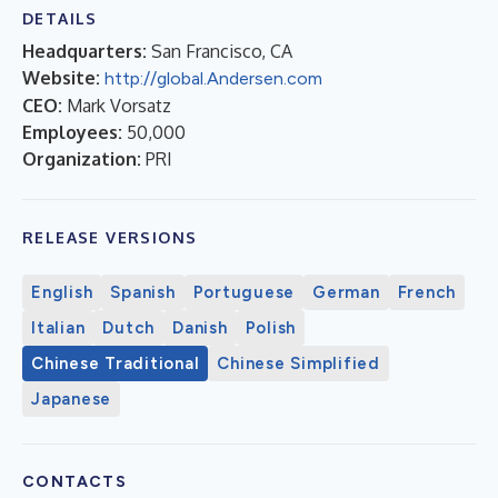
DETAILS
Headquarters:
San Francisco, CA
Website:
http://global.Andersen.com
CEO:
Mark Vorsatz
Employees:
50,000
Organization:
PRI
RELEASE VERSIONS
English
Spanish
Portuguese
German
French
Italian
Dutch
Danish
Polish
Chinese Traditional
Chinese Simplified
Japanese
CONTACTS