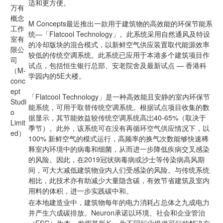
适和更方便。
万有
概念
M Concepts最近推出一款用于建筑物的高效能的环保节能系
工作
统—「Flatcool Technology」。此系统采用自然通风及特设
室有
的冷却版块的混合模式，以新鲜空气供应装置取代能源效率
限公
较低的传统空调系统。此系统已应用于本港多个建筑项目作
司
试点，包括恒生银行总部、安老院舍及最新试点 — 香港科
（M-
学园内的5E大楼。
conc
ept
「Flatcool Technology」是一种高效能且安静的室内环保节
Studi
能系统，可用于取替传统空调系统。根据试点项目收集的数
o
据显示，其节能效益较传统空调系统高岀40-65%（取决于
Limit
季节）。此外，该系统可在没有再循环空气供应情况下，以
ed）
100% 新鲜空气的模式运行，高频率的换气次数能够快速稀
释室内环境中的病毒和细菌，从而进一步降低疾病交叉感染
的风险。因此，在2019冠状病毒病或沙士等传染病高风期
间，可大大减低建筑物业内人们受感染的风险。与传统系统
相比，此技术亦有助减少大量隐含碳，有效节省建筑及室内
用料的体积，进一步实践碳中和。
在本地建造业中，建筑物每年的电力消耗占总体之九成电力
并产生六成碳排放。Neuron承诺以环境、社会和企业管治