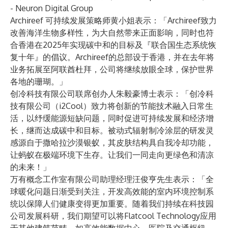
- Neuron Digital Group
Archireef 可持续发展策略师黄小姐表示：「Archireef致力
改善海洋生物多样性，为大自然带来正面影响，同时也符
合香港在2025年实现碳中和的目标及『联合国生态系统恢
复十年』的倡议。Archireef的总部设于香港，并在去年将
业务拓展至阿联酋杜拜，公司将继续放眼全球，保护世界
各地的珊瑚。」
创冷科技有限公司联席创办人朱毅豪博士表示：「创冷科
技有限公司（i2Cool）致力将创新的节能技术融入日常生
活，以纾缓能源短缺问题，同时促进可持续发展和经济增
长，继而达成碳中和目标。被动式辐射制冷涂层的研发灵
感源自于撒哈拉沙漠银蚁，其皮肤结构具自我冷却功能，
让蚂蚁在极端环境下生存。让我们一同走向更绿色和清凉
的未来！」
万有概念工作室有限公司助理经理汪俊亨先生表示：「全
球暖化问题日渐受到关注，开发高效能的室内环境控制系
统以保障人们健康变得更加重要。随着我们持续在科技园
公司发展科研，我们期望可以将Flatcool Technology应用