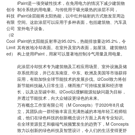
iPaint是一项突破性技术，在免用电力的情况下减少建筑物
创冷
制冷系统的用电量。与传统用于吸光吸热的涂层不同，
科技
iPaint涂层能将太阳热能，以中红外辐射的方式散发至周边
有限
空间。这款涂层可以应用于多种表面，包括建筑物、汽车及
公司
室外电子设备。
（i2
Cool
iPaint的太阳能反射率达95.02%，热能排放量达95.2%，令
Limit
其有效地冷却表面。在室外及室内表面，如屋顶、建筑物结
ed）
构上使用iPaint，用家可以显著地控制冷气用量及用电量。
此涂层冷却技术专为建筑物及工程应用场景、室外设施及储
存系统而设，并已在东南亚、中东、欧洲及美国等市场获得
应用，有助加快全球节能技术的发展步伐。i2Cool致力将创
新节能科技融入日常生活，继而推广可持续发展和经济增
长，以及达至碳中和。i2Cool以缓解能源短缺问题为目标，
并透过节能技术，向大众铺设更绿色的未来。
万有概念工作室有限公司（M Concepts）于2020年8月成
立，其团队由一群经验丰富且充满热诚的本地年轻工程师组
成，他们在绿色科技的创新概念设计方面上具有专业知识。
在全球资源贫乏和极端气候频繁发生的趋势下，M Concepts
致力以创新的绿色科技及智慧设计，令人们的生活变得更舒