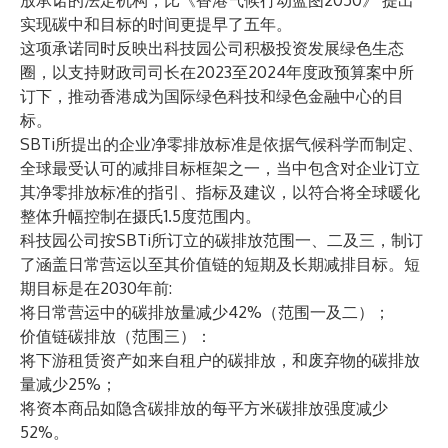
放承诺的法定机构，比《香港气候行动蓝图2050》 提出
实现碳中和目标的时间更提早了五年。
这项承诺同时反映出科技园公司积极投资发展绿色生态
圈，以支持财政司司长在2023至2024年度政预算案中所
订下，推动香港成为国际绿色科技和绿色金融中心的目
标。
SBTi所提出的企业净零排放标准是依据气候科学而制定、
全球最受认可的减排目标框架之一，当中包含对企业订立
其净零排放标准的指引、指标及建议，以符合将全球暖化
整体升幅控制在摄氏1.5度范围内。
科技园公司按SBTi所订立的碳排放范围一、二及三，制订
了涵盖日常营运以至其价值链的短期及长期减排目标。短
期目标是在2030年前:
将日常营运中的碳排放量减少42%（范围一及二）；
价值链碳排放（范围三）：
将下游租赁资产如来自租户的碳排放，和废弃物的碳排放
量减少25%；
将资本商品如隐含碳排放的每平方米碳排放强度减少
52%。