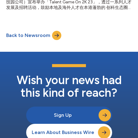
技园公司）宣布举办「Talent Game On 2K 23」，透过一系列人才
亲临香港科学园，开展职涯探索之旅，了解创科行业中适合不同背
发展及招聘活动，鼓励本地及海外人才在本港蓬勃的 创科生态圈
景和专科人才的职位，掌握创科就业前景及机遇。 参加者可以与
开展事业。 「Talent Game On 2K23」于今日（2月20日）正式 启
科技园园区公司的创科领袖进行即席交流，包括专门研发飞行模拟
动，并以虚拟游戏「职人冒险」为连串的活动 打响头炮，吸引不
技术的航空科创Aerosim，以及回收面包酿造啤酒的面包啤酒有限
同背景、不论数理专科 （STEM） 或非数理学科 （non-STEM）
公司（Breer）...
的人才加入创科社群。 香港的创科发展正迈向黄金新时代，为有
Back to Newsroom
志于创科发展的人才创造崭新就业 机遇。 虚拟游戏「职人冒险」
欢迎所有年轻人才、不同背景的大专学生及毕业生参 加。 参加者
可从富有趣味和挑战性的游戏中，探索创科行业的工作机遇，更有
机会 争夺终极大奖，前往世界科技圣地—硅谷进行创科 交流。 游
戏设有不同阶段，结合线上及线下活动，让年轻人以全新角度走进
创科世界 ，激发他们的创科思维之余，亦可成为他们发展创科事
业的跳板 。 香港科技园公司人才及人力资源总监王秀丽表示：
「年轻一代比以往更渴求多元的职涯发展路向。 有见及此，科技
Wish your news had
园公司透过举办'Talent Game...
this kind of reach?
Sign Up
Learn About Business Wire