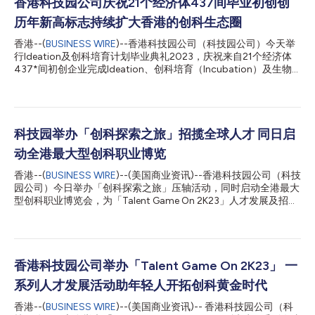
香港科技园公司庆祝21个经济体437间毕业初创创
历年新高标志持续扩大香港的创科生态圈
香港--(
BUSINESS WIRE
)--香港科技园公司（科技园公司）今天举
行Ideation及创科培育计划毕业典礼2023，庆祝来自21个经济体
437*间初创企业完成Ideation、创科培育（Incubation）及生物
医药科技培育计划（Incu-bio）。除了协助全球初创实现创业梦
想，今年更有多达61% 培育计划的毕业初创选择落户科学园，继续
其创业之旅，同时推进其产品商品化的进程。 科技园公司培育计
划下的毕业初创数目屡创新高，印证了科技园公司以及整个创科生
态圈的实力正不断壮大。科技园公司的广阔网络为本地及全球不同
科技园举办「创科探索之旅」招揽全球人才 同日启
背景的初创提供适切支持，特别是处于最具挑战性的早期及中期阶
动全港最大型创科职业博览
段的初创。 科技园公司的Ideation及创科培育计划全年开放申请，
为创业者提供由培训、指导、设施、资金，以至推广及网络的全方
香港--(
BUSINESS WIRE
)--(美国商业资讯)--香港科技园公司（科技
位支持。科技园公司与300 多家企业合作伙伴建立连系，携手推
园公司）今日举办「创科探索之旅」压轴活动，同时启动全港最大
动共同创造及技术应用，同时亦提供一个拥有超过 1,000位投资者
型创科职业博览会，为「Talent Game On 2K23」人才发展及招聘
的创新平台网络 ，此外，香港科技园创投基金（HKSTP Venture
计划掀起高潮，展示了科技园公司致力培育及吸纳人才，推动香港
Fund ）更会直接投资种子轮至A轮阶段初创，同时亦会与私人投资
成为国际创新科技中心的决心。 香港科技园公司人才及人力资源
者共同参与投资。 香港科技园公...
总监王秀丽女士表示：「随着大型国际活动的回归以及经济渐渐复
苏，香港已重返国际舞台，当下正是创科界大放异彩的关键时机。
科技园公司正放眼全球创科社群，为香港引入更多科技企业及年轻
香港科技园公司举办「Talent Game On 2K23」 一
人才。『创科探索之旅』和『香港创科职业博览2023』为不同背
系列人才发展活动助年轻人开拓创科黄金时代
景和专科的人才提供大量创科就业机会，实现『开创无界』。」
「创科探索之旅」是较早前举行的「职人冒险」在线小游戏的下一
香港--(
BUSINESS WIRE
)--(美国商业资讯)-- 香港科技园公司（科
阶段，为参加者带来现场创科体验。活动总共吸引逾500名参加者