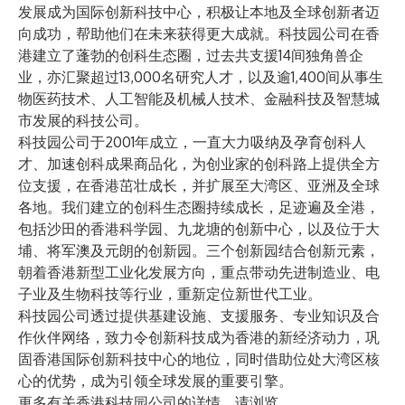
发展成为国际创新科技中心，积极让本地及全球创新者迈
向成功，帮助他们在未来获得更大成就。科技园公司在香
港建立了蓬勃的创科生态圈，过去共支援14间独角兽企
业，亦汇聚超过13,000名研究人才，以及逾1,400间从事生
物医药技术、人工智能及机械人技术、金融科技及智慧城
市发展的科技公司。
科技园公司于2001年成立，一直大力吸纳及孕育创科人
才、加速创科成果商品化，为创业家的创科路上提供全方
位支援，在香港茁壮成长，并扩展至大湾区、亚洲及全球
各地。我们建立的创科生态圈持续成长，足迹遍及全港，
包括沙田的香港科学园、九龙塘的创新中心，以及位于大
埔、将军澳及元朗的创新园。三个创新园结合创新元素，
朝着香港新型工业化发展方向，重点带动先进制造业、电
子业及生物科技等行业，重新定位新世代工业。
科技园公司透过提供基建设施、支援服务、专业知识及合
作伙伴网络，致力令创新科技成为香港的新经济动力，巩
固香港国际创新科技中心的地位，同时借助位处大湾区核
心的优势，成为引领全球发展的重要引擎。
更多有关香港科技园公司的详情，请浏览