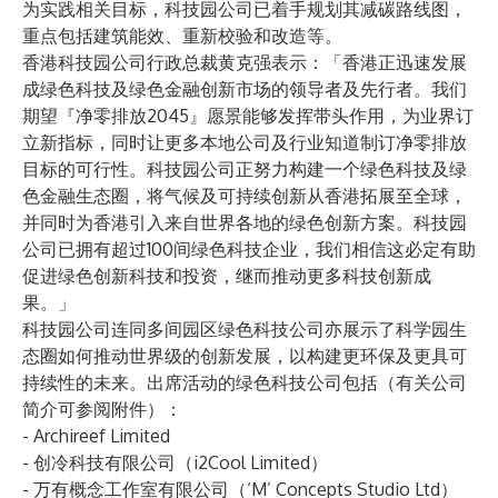
为实践相关目标，科技园公司已着手规划其减碳路线图，
重点包括建筑能效、重新校验和改造等。
香港科技园公司行政总裁黄克强表示：「香港正迅速发展
成绿色科技及绿色金融创新市场的领导者及先行者。我们
期望『净零排放2045』愿景能够发挥带头作用，为业界订
立新指标，同时让更多本地公司及行业知道制订净零排放
目标的可行性。科技园公司正努力构建一个绿色科技及绿
色金融生态圈，将气候及可持续创新从香港拓展至全球，
并同时为香港引入来自世界各地的绿色创新方案。科技园
公司已拥有超过100间绿色科技企业，我们相信这必定有助
促进绿色创新科技和投资，继而推动更多科技创新成
果。」
科技园公司连同多间园区绿色科技公司亦展示了科学园生
态圈如何推动世界级的创新发展，以构建更环保及更具可
持续性的未来。出席活动的绿色科技公司包括（有关公司
简介可参阅附件）：
- Archireef Limited
- 创冷科技有限公司（i2Cool Limited）
- 万有概念工作室有限公司（‘M’ Concepts Studio Ltd）