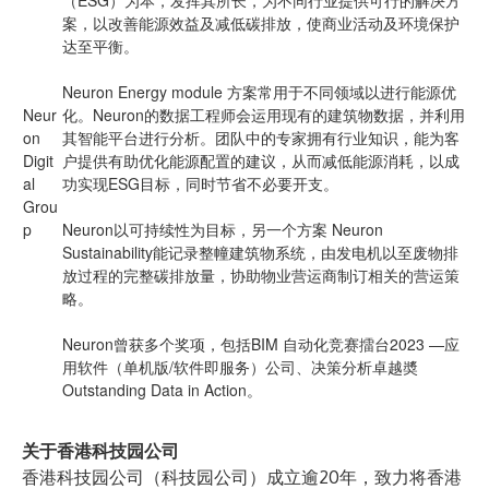
（ESG）为本，发挥其所长，为不同行业提供可行的解决方
案，以改善能源效益及减低碳排放，使商业活动及环境保护
达至平衡。
Neuron Energy module 方案常用于不同领域以进行能源优
Neur
化。Neuron的数据工程师会运用现有的建筑物数据，并利用
on
其智能平台进行分析。团队中的专家拥有行业知识，能为客
Digit
户提供有助优化能源配置的建议，从而减低能源消耗，以成
al
功实现ESG目标，同时节省不必要开支。
Grou
p
Neuron以可持续性为目标，另一个方案 Neuron
Sustainability能记录整幢建筑物系统，由发电机以至废物排
放过程的完整碳排放量，协助物业营运商制订相关的营运策
略。
Neuron曾获多个奖项，包括BIM 自动化竞赛擂台2023 —应
用软件（单机版/软件即服务）公司、决策分析卓越奬
Outstanding Data in Action。
关于香港科技园公司
香港科技园公司（科技园公司）成立逾20年，致力将香港