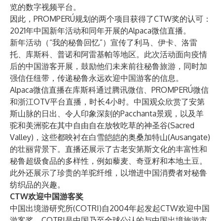
览的数字视频平台。
因此，PROMPERÚ规划的两个项目获得了CTW奖的认可：
2021年中国新年活动和同年开展的Alpaca微信直播。
新年活动（“我的秘鲁回忆”）宣传了利马、伊卡、洛雷
托、库斯科、普诺和阿雷基帕等地区。此次活动面向疫情
后的中国游客开展，鼓励他们未来前往秘鲁旅游，同时加
强信任纽带，传递秘鲁永远欢迎中国游客的信息。
Alpaca微信直播在库斯科通过腾讯微信、PROMPERÚ微信
和浙江OTV平台直播，时长4小时。中国观众欣赏了安第
斯山脉的日出、令人印象深刻的Pacchanta景观，以及羊
驼和美洲驼在其中自由自在放牧吃草的神圣谷(Sacred
Valley)，这些都映衬在白雪皑皑的奥桑加特山(Ausangate)
的壮丽背景下。直播还展示了古老安第斯文化的丰富性和
秘鲁超级食品的多样性，例如藜麦、奇亚籽和本地土豆。
此外还展示了珍贵的羊驼纤维，以增进中国消费者对秘鲁
纺织品的兴趣。
CTW欢迎中国游客奖
中国出境游研究所(COTRI)自2004年起发起CTW欢迎中国
游客奖。COTRI是中国乃至全球公认的与中国出境旅游市