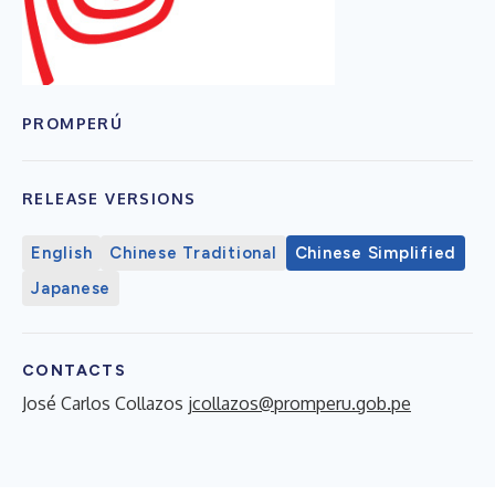
PROMPERÚ
RELEASE VERSIONS
English
Chinese Traditional
Chinese Simplified
Japanese
CONTACTS
José Carlos Collazos
jcollazos@promperu.gob.pe