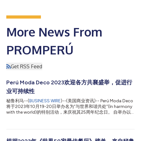
More News From
PROMPERÚ
Get RSS Feed
Perú Moda Deco 2023欢迎各方共襄盛举，促进行
业可持续性
秘鲁利马--(
BUSINESS WIRE
)--(美国商业资讯)-- Perú Moda Deco
将于2023年10月19-20日举办名为“与世界和谐共处”(In harmony
with the world)的特别活动，来庆祝其25周年纪念日。 自举办以
来，这场秘鲁领先的服装与装饰商业活动一直都是秘鲁该行业向世
界展示其顶尖出口产品的绝佳平台，包括棉质和羊驼材料服装，婴
儿和儿童服装，以及鞋履、珠宝、装饰品和礼品。 像往年一样，
Perú Moda Deco将迎来全球各地的行业专业人士，他们希望发现
在售的各类高品质秘鲁产品，并建立宝贵的业务关系，而他们也将