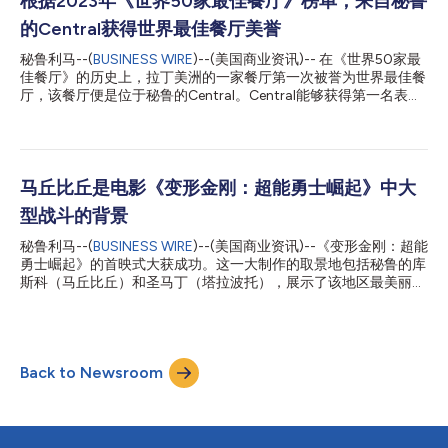
根据2023年《世界50家最佳餐厅》榜单，来自秘鲁
沉浸于这个蕴含创新、文化和潮流的世界之中。来自于秘鲁各个地
的Central获得世界最佳餐厅美誉
区的200家企业将参加本届活动。 在迈入25周年之际，Perú Moda
Deco将展示秘鲁自然资源的丰富性和可持续性，推广使用棉和羊
秘鲁利马--(
BUSINESS WIRE
)--(美国商业资讯)-- 在《世界50家最
驼纤维等原始材料制作的服装和产品。羊驼纤维产自该国的南部地
佳餐厅》的历史上，拉丁美洲的一家餐厅第一次被誉为世界最佳餐
区，包括阿雷基帕、库斯科和普诺。 由秘鲁出口促进机构秘鲁出
厅，该餐厅便是位于秘鲁的Central。Central能够获得第一名表
口暨观光推广局(PROMPERÚ)举办的此次活动将 展示用以促进合作
明，秘鲁美食正在世界美食界站稳脚跟，并产生了积极的影响。该
和集体努力的各种元素，以打造更重视环境和社会变革的服务方
榜单还包括来自南美国家的其他三家餐厅：Maido（排名第6）、
案。与会人员...
Kjolle（排名第28）和Mayta（排名第47）。 厨师Virgilio
Martínez在西班牙城市巴伦西亚的Palau de les Arts内举办的授奖
仪式上发表获奖感言时自豪地说：“能否成为最好的并不重要，重
马丘比丘是电影《变形金刚：超能勇士崛起》中大
要的是热爱自己所做的事情。” Kjolle的负责人、Martínez的合作伙
型战斗的背景
伴及妻子Pía León也上台领取了奖项，并对获此殊荣表示感谢。她
指出：“我们一直在非常努力地工作。我们时常回顾过去，回看我
秘鲁利马--(
BUSINESS WIRE
)--(美国商业资讯)--《变形金刚：超能
们一路走来的历程，并不断地进行反思。”。 值得注意的是，《世
勇士崛起》的首映式大获成功。这一大制作的取景地包括秘鲁的库
界50家最佳餐厅》排行榜是英国杂志《餐厅》于2002年设立的。
斯科（马丘比丘）和圣马丁（塔拉波托），展示了该地区最美丽的
投票人员包括由1000多名美食专家组成的小组，并通过有组织且
古老风景。电影制片人Lorenzo di Bonaventura坦言：“我一直想
经过审计的流程进行投票。 美食之旅 PROMPERU将秘鲁美食作为...
去马丘比丘，那是我人生最大的愿望之一，《变形金刚》电影的伟
大之处在于它能带你去到这些美妙的地方。秘鲁的文化和丛林让人
叹为观止。” 电影拍摄于疫情期间，而秘鲁热情好客的氛围让导演
Back to Newsroom
Steven Caple Jr印象深刻，他在库斯科推出了全新的变形金刚派系
——巨无霸：“秘鲁是地球上最美丽的地方之一，那里的团队和人
民都很棒。观众将欣赏到秘鲁的文化和历史。我们去到那里，在那
里拍摄，同时也展示并享受这一刻，这是世界上最神奇的地方之
一。” Dominique Fishback重点强调了库斯科的能量和神秘色