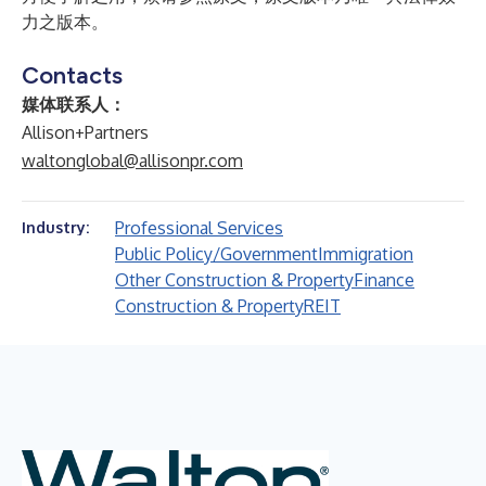
力之版本。
Contacts
媒体联系人：
Allison+Partners
waltonglobal@allisonpr.com
Professional Services
Industry:
Public Policy/Government
Immigration
Other Construction & Property
Finance
Construction & Property
REIT