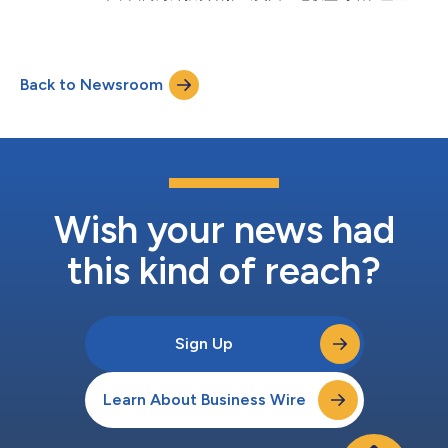
该基金为私募投资工具，专注于通过投资美国住宅用地实现收益创
造和长期资本增值，旨在解决全美住房供应失衡问题。 该基金于
2025年10月完成首轮募集，专为希望投资美国实体资产的国际投
资者设计。此次推出前，Walton Global已在日本推出公募基金，
Back to Newsroom
并在香港推出注册投资工具，反映出海外市场对美国土地支持型策
略的持续需求。 该混合策略为美国全国性大型住宅建筑商提供中
短期融资，相关头寸以住宅用地的第一留置权作为担保，土地所有
权作为抵押品，通过利息支付产生收益。与此同时，基金还在美国
人口增长、住房供应不足和建筑商需求持续的大都会地区收购开发
前住宅用地。 Walton Global中东地区董事总经理Tim Haywood
表示：“本基金面向机构和高净值投资者，他们希望通过投资美国
实体资产获得稳定收益和长期增长。Walton Global拥有数十年经
Wish your news had
验，擅长发掘那些通过开发许可审批进...
this kind of reach?
Sign Up
Learn About Business Wire