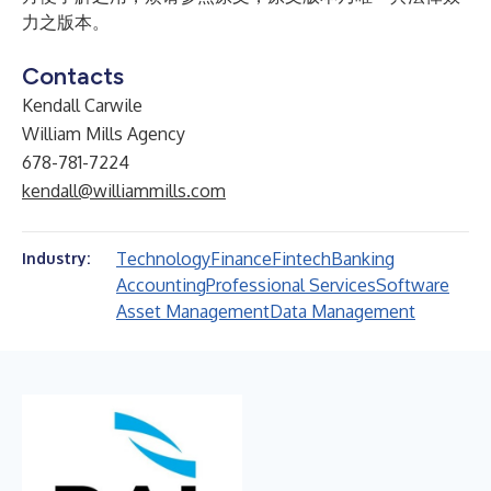
力之版本。
Contacts
Kendall Carwile
William Mills Agency
678-781-7224
kendall@williammills.com
Technology
Finance
Fintech
Banking
Industry:
Accounting
Professional Services
Software
Asset Management
Data Management