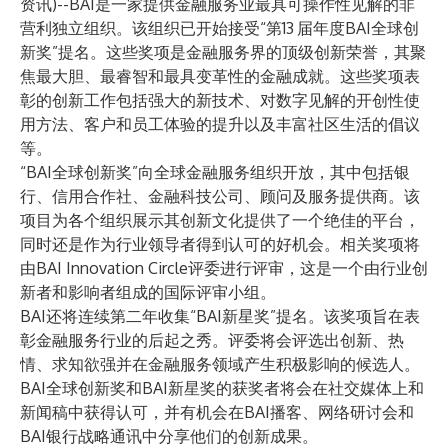
资讯)--BAI
是一家提供金融服务业最具可操作性见解的非
营利独立组织。
该组织已开始接受“第13
届年度
BAI全球创
新奖”提名。
这些奖项是金融服务界的顶级创新荣誉，其聚
焦最大胆、最睿智和最具变革性的金融成就。这些奖项表
彰的创新工作包括强大的新技术、对数字见解的开创性使
用方法、客户和员工体验的提升以及丰富社区生活的倡议
等。
“BAI全球创新奖”向全球金融服务组织开放，其中包括银
行、信用合作社、金融科技公司、顾问及服务提供商。该
项目为各个组织展示其创新文化提供了一个绝佳的平台，
同时还是作为行业领导者得到认可的好机会。相关奖项将
由
BAI Innovation Circle评委进行评审，
这是一个由行业创
新者和影响者组成的国际评审小组。
BAI还将连续第二年收集“BAI新星奖”提名。该奖项旨在表
彰金融服务行业的后起之秀。评委将会评选出创新、热
情、求知欲强并在金融服务领域产生积极影响的候选人。
BAI全球创新奖和BAI新星奖的获奖者将会在社交媒体上和
新闻稿中获得认可，并有机会在BAI播客、网络研讨会和
BAI银行战略通讯中分享他们的创新成果。