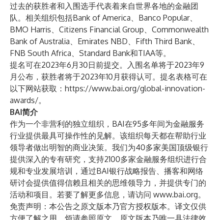
过去的获胜者和入围选手代表着来自世界各地的金融团
队。相关组织包括Bank of America、Banco Popular、
BMO Harris、Citizens Financial Group、Commonwealth
Bank of Australia、Emirates NBD、Fifth Third Bank、
FNB South Africa、Standard Bank和TIAA等。
提名可在2023年6月30日前提交。入围名单将于2023年9
月公布，获胜者将于2023年10月获得认可。提名表格可在
以下网站获取：
https://www.bai.org/global-innovation-
awards/
。
BAI简介
作为一个非营利的独立组织，BAI在95多年间为金融服务
行业提供最具可操作性的见解。该组织每天都在帮助行业
领导者做出明智的商业决策。我们为40多家美国顶级银行
提供深入的专有研究，支持2100多家金融服务组织进行合
规和专业发展培训，通过BAI银行战略报告、播客和网络
研讨会提供值得信赖且相关的思维领导力，并提供专门的
活动和项目。若要了解更多信息，请访问
www.bai.org
。
免责声明：本公告之原文版本乃官方授权版本。译文仅供
方便了解之用，烦请参照原文，原文版本乃唯一具法律效