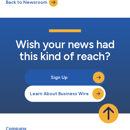
Back to Newsroom
而言，获奖者体现了团队和个人的杰出贡献，展示了来自世界各地
的灵感。这些全球开拓者成功地设计并推出了创新成果，其成果能
够积极改善客户关系，并以有力方式服务于其所在的社区。 BAI总
裁兼首席执行官、创新圈评委Debbie Bianucci表示：“创新是成功
的金融服务公司对其客户和社区产生影响的重要驱动力。金融服务
行业正不断推出强大的新方法和解决方案，以各种不同的新方式更
好地满足客户需求。今年受到表彰的公司和个人非常具有创造性，
并专注于解决实际问题，为客户和员工带来了切实进步。” 2022年
Wish your news had
BAI全球创新奖获奖者和荣誉奖名...
this kind of reach?
Sign Up
Learn About Business Wire
Company