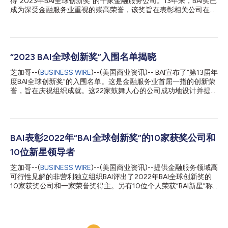
得“2023年BAI全球创新奖”的十家金融服务公司。13年来，BAI奖已
成为深受金融服务业重视的崇高荣誉，该奖旨在表彰相关公司在提
升客户体验、实施新型技术以及改善员工、客户和社区生活方面的
创新成就。BAI还授予了10名个人和两个团队“BAI新星奖”。 获奖者
由BAI Innovation Circle选出。该评委会由引领金融服务业创新潮
流的全球杰出评委组成。 “今年的获奖者因非凡创意以及坚持不懈
地推动持续和重大创新而脱颖而出，他们在客户体验、支付、风险
“2023 BAI全球创新奖”入围名单揭晓
管理、欺诈检测和内部流程方面实施了变革性解决方案。”BAI总裁
芝加哥--(
BUSINESS WIRE
)--(美国商业资讯)-- BAI宣布了“第13届年
及首席执行官兼Innovation Circle评委Debbie Bianucci表示：“创
度BAI全球创新奖”的入围名单。这是金融服务业首屈一指的创新荣
新一直是金融服务和金融科技组织取得成功的推动力。这些组织和
誉，旨在庆祝组织成就。这22家鼓舞人心的公司成功地设计并提供
后起之秀正在为客户和员工创造更光明的未来，我们非常高兴能借
了独特的创新解决方案，积极改善了客户和业务关系，推动了组织
此机会表扬他们的成就。” “2023年BAI全球创新奖”获奖者包括：
变革，并为其社区提供了服务。今年的入围者开发了涵盖数字化转
Innovation in Lending Customer Experience（贷款客户体验创
型、欺诈预防、金融包容性、即时支付、ESG投资和人工智能的创
新） Ally（美国）：...
新产品。 “2023 BAI全球创新奖”入围企业包括： Ally（美国）：
Ally Financial Clearpass The Bank of East Asia, Limited（中
BAI表彰2022年“BAI全球创新奖”的10家获奖公司和
国）：BEAST The Bank of East Asia, Limited（中国）：以情报为
10位新星领导者
主导的金融犯罪预防技术 BMO（加拿大）：BMO新进入加拿大
Banco BPI（葡萄牙）：BPI VR CaixaBank S.A.（西班牙）：
芝加哥--(
BUSINESS WIRE
)--(美国商业资讯)--提供金融服务领域高
Insights Center Research Hub Citizens Bank（美国）：Citizens
可行性见解的非营利独立组织BAI评出了2022年BAI全球创新奖的
Digital Butler Clair（美国）：Clair数字银行和...
10家获奖公司和一家荣誉奖得主。另有10位个人荣获“BAI新星”称
号。这一业界领先奖项旨在表彰各种创新成果，例如能改善客户体
验，实施先进技术，改善员工、客户和社区生活的各种大胆的解决
方案。 获奖者由BAI创新圈(BAI Innovation Circle)选出，该评审团
由来自世界各地处于金融服务领域创新前沿的杰出评委组成。总体