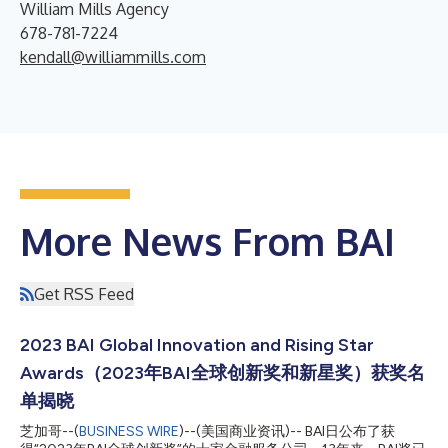
William Mills Agency
678-781-7224
kendall@williammills.com
More News From BAI
Get RSS Feed
2023 BAI Global Innovation and Rising Star
Awards（2023年BAI全球创新奖和新星奖）获奖名
单揭晓
芝加哥--(
BUSINESS WIRE
)--(美国商业资讯)-- BAI日公布了获