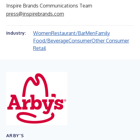
Inspire Brands Communications Team
press@inspirebrands.com
Women
Restaurant/Bar
Men
Family
Industry:
Food/Beverage
Consumer
Other Consumer
Retail
ARBY'S