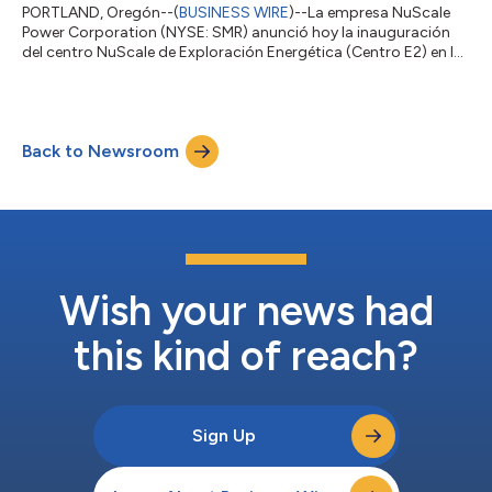
PORTLAND, Oregón--(
BUSINESS WIRE
)--La empresa NuScale
Power Corporation (NYSE: SMR) anunció hoy la inauguración
del centro NuScale de Exploración Energética (Centro E2) en la
Universidad Politécnica de Bucarest para apoyar a la
colaboración entre los Estados Unidos y Rumania con S.N.
Nuclearelectrica S.A. (Nuclearelectrica). Miembros clave del
gobierno asistieron a la inauguración, entre los cuales se
Back to Newsroom
destacaron la Embajadora de los Estados Unidos en Rumania,
Kathleen Kavalec, el Primer Ministr...
Wish your news had
this kind of reach?
Sign Up