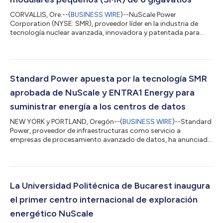
CORVALLIS, Ore.--(
BUSINESS WIRE
)--NuScale Power
Corporation (NYSE: SMR), proveedor líder en la industria de
tecnología nuclear avanzada, innovadora y patentada para
reactores modulares pequeños (SMR, por sus siglas en inglés),
anunció el día de hoy su firme apoyo al histórico acuerdo
estadounidense de ENTRA1 Energy con la Tennessee Valley
Authority (TVA) para implementar hasta 6 gigavatios de
capacidad SMR de NuScale en la región de servicio de la TVA,
Standard Power apuesta por la tecnología SMR
que abarca siete estados; esto supone el m...
aprobada de NuScale y ENTRA1 Energy para
suministrar energía a los centros de datos
NEW YORK y PORTLAND, Oregón--(
BUSINESS WIRE
)--Standard
Power, proveedor de infraestructuras como servicio a
empresas de procesamiento avanzado de datos, ha anunciado
su intención de crear dos instalaciones alimentadas por
pequeños reactores modulares (SMR, por sus siglas en inglés)
que, en conjunto, producirán casi 2 GW de energía limpia y libre
de carbono, y ha apostado por trabajar con el proveedor de
tecnología NuScale Power Corporation (NuScale) (NYSE: SMR),
La Universidad Politécnica de Bucarest inaugura
el único proveedor de tecnología...
el primer centro internacional de exploración
energético NuScale