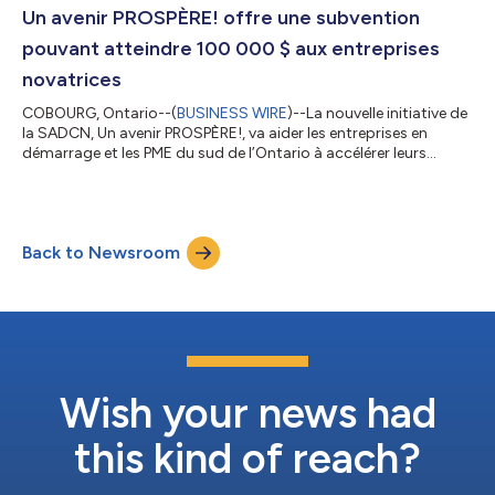
consacré aux entrepreneuses et au soutien de leur
Un avenir PROSPÈRE! offre une subvention
développement entrepreneurial. La conférence virtuelle...
pouvant atteindre 100 000 $ aux entreprises
novatrices
COBOURG, Ontario--(
BUSINESS WIRE
)--La nouvelle initiative de
la SADCN, Un avenir PROSPÈRE!, va aider les entreprises en
démarrage et les PME du sud de l’Ontario à accélérer leurs
investissements futurs dans le capital d’innovation, autrement
dit dans les talents, les technologies et les industries de l’avenir.
Au moyen d’un processus de demande par concours, une
subvention de contrepartie non remboursable pouvant
Back to Newsroom
atteindre 25 000 $ est mise à la disposition des entreprises en
démarrage. Quant a...
Wish your news had
this kind of reach?