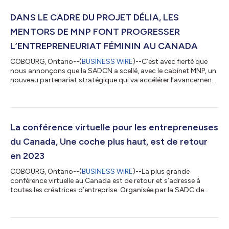
DANS LE CADRE DU PROJET DÉLIA, LES
MENTORS DE MNP FONT PROGRESSER
L’ENTREPRENEURIAT FÉMININ AU CANADA
COBOURG, Ontario--(
BUSINESS WIRE
)--C’est avec fierté que
nous annonçons que la SADCN a scellé, avec le cabinet MNP, un
nouveau partenariat stratégique qui va accélérer l’avancement
des entreprises appartenant à des femmes partout au Canada.
Grâce à cette collaboration, un programme de mentorat est
offert aux entrepreneuses sélectionnées ayant obtenu des
microcrédits par l’intermédiaire du Fonds de prêts pour les
femmes en entrepreneuriat de DÉLIA, un projet rendu possible
La conférence virtuelle pour les entrepreneuses
grâce au soutien d’ISD...
du Canada, Une coche plus haut, est de retour
en 2023
COBOURG, Ontario--(
BUSINESS WIRE
)--La plus grande
conférence virtuelle au Canada est de retour et s’adresse à
toutes les créatrices d’entreprise. Organisée par la SADC de
Northumberland et présentée en partenariat avec l'initiative
Femmes de la Banque ScotiaMD et Exportation et
développement Canada, la conférence Une coche plus haut
Canada est le plus grand événement virtuel du pays, qui est