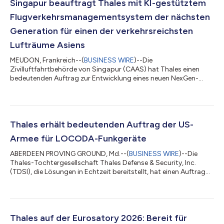
Singapur beauftragt Thales mit KI-gestütztem
Flugverkehrsmanagementsystem der nächsten
Generation für einen der verkehrsreichsten
Lufträume Asiens
MEUDON, Frankreich--(
BUSINESS WIRE
)--Die
Zivilluftfahrtbehörde von Singapur (CAAS) hat Thales einen
bedeutenden Auftrag zur Entwicklung eines neuen NexGen-
Flugverkehrsmanagementsystems (ATMS) und von
Flugsicherungsradaren erteilt – ein wichtiger Schritt hin zu
einem effizienteren, sichereren und nachhaltigeren
Luftfahrtökosystem. Das NexGen-ATMS wird das derzeitige
LORADS III-System durch die Lösung TopSky – ATC One von
Thales erhält bedeutenden Auftrag der US-
Thales ablösen. Das Projekt sieht außerdem einen umfassenden
Armee für LOCODA-Funkgeräte
Wissenstransfe...
ABERDEEN PROVING GROUND, Md.--(
BUSINESS WIRE
)--Die
Thales-Tochtergesellschaft Thales Defense & Security, Inc.
(TDSI), die Lösungen in Echtzeit bereitstellt, hat einen Auftrag
über bis zu 5.000 „Radio Adaptable Transport“ (RAT)-
Plattformen auf Basis der „Low Cost Data Architecture“
(LOCODA) erhalten. Die RAT-Lösung von Thales, die in weniger
als vier Monaten konzipiert, entwickelt und einsatzbereit
gemacht wurde, modernisiert die Sprach- und
Thales auf der Eurosatory 2026: Bereit für