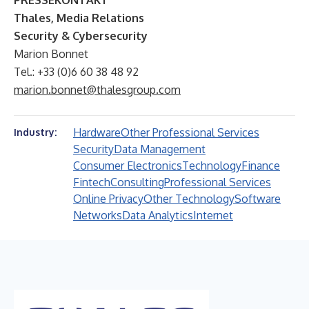
PRESSEKONTAKT
Thales, Media Relations
Security & Cybersecurity
Marion Bonnet
Tel.: +33 (0)6 60 38 48 92
marion.bonnet@thalesgroup.com
Hardware
Other Professional Services
Industry:
Security
Data Management
Consumer Electronics
Technology
Finance
Fintech
Consulting
Professional Services
Online Privacy
Other Technology
Software
Networks
Data Analytics
Internet