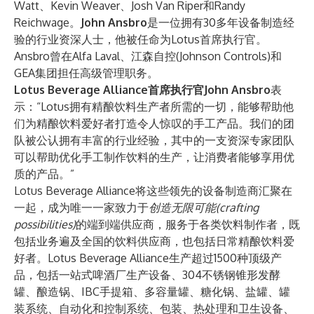
Watt、Kevin Weaver、Josh Van Riper和Randy
Reichwage。
John Ansbro
是一位拥有30多年设备制造经
验的行业资深人士，他被任命为Lotus首席执行官。
Ansbro曾在Alfa Laval、江森自控(Johnson Controls)和
GEA集团担任高级管理职务。
Lotus Beverage Alliance首席执行官John Ansbro
表
示：“Lotus拥有精酿饮料生产者所需的一切，能够帮助他
们为精酿饮料爱好者打造令人惊叹的手工产品。我们的团
队被公认拥有丰富的行业经验，其中的一支资深专家团队
可以帮助优化手工制作饮料的生产，让消费者能够享用优
质的产品。”
Lotus Beverage Alliance将这些领先的设备制造商汇聚在
一起，成为唯一一家致力于
创造无限可能(crafting
possibilities)
的端到端供应商，服务于各类饮料制作者，既
包括业务遍及全国的饮料供应商，也包括日常精酿饮料爱
好者。Lotus Beverage Alliance生产超过1500种顶级产
品，包括一站式啤酒厂生产设备、304不锈钢锥形发酵
罐、酿造锅、IBC手提箱、多容量罐、糖化锅、盐罐、罐
装系统、自动化和控制系统、包装、热处理和卫生设备、