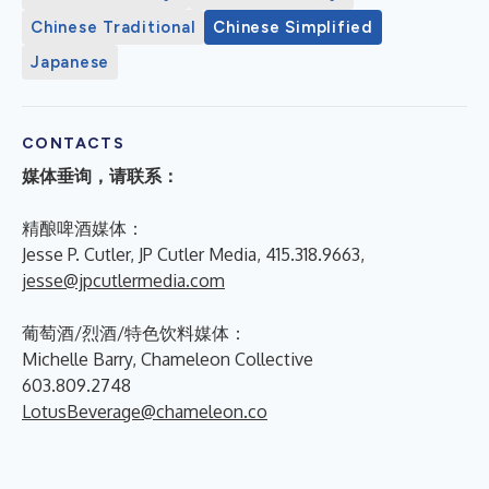
Chinese Traditional
Chinese Simplified
Japanese
CONTACTS
媒体垂询，请联系：
精酿啤酒媒体：
Jesse P. Cutler, JP Cutler Media, 415.318.9663,
jesse@jpcutlermedia.com
葡萄酒/烈酒/特色饮料媒体：
Michelle Barry, Chameleon Collective
603.809.2748
LotusBeverage@chameleon.co