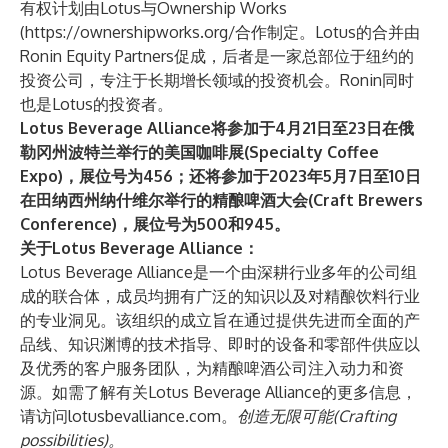
有权计划由Lotus与Ownership Works
(
https://ownershipworks.org/
合作制定。Lotus的合并由
Ronin Equity Partners促成，后者是一家总部位于纽约的
投资公司，专注于长期增长领域的投资机会。Ronin同时
也是Lotus的投资者。
Lotus Beverage Alliance将参加于4月21日至23日在俄
勒冈州波特兰举行的美国咖啡展(Specialty Coffee
Expo)，展位号为456；还将参加于2023年5月7日至10日
在田纳西州纳什维尔举行的精酿啤酒大会(Craft Brewers
Conference)，展位号为500和945。
关于L
otus Beverage Alliance：
Lotus Beverage Alliance是一个由深耕行业多年的公司组
成的联合体，成员均拥有广泛的知识以及对精酿饮料行业
的专业洞见。该组织的成立旨在通过提供先进而全面的产
品线、知识渊博的技术指导、即时的设备和零部件供应以
及优秀的客户服务团队，为精酿啤酒公司注入动力和资
源。如需了解有关Lotus Beverage Alliance的更多信息，
请访问
lotusbevalliance.com
。
创造无限可能(Crafting
possibilities)。