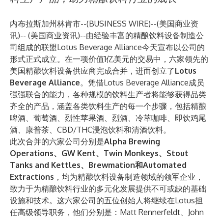
内布拉斯加州林肯市--(
BUSINESS WIRE
)--
(美国商业资
讯)-- (美国商业资讯)--由经验丰富的精酿饮料设备制造公
司组成的联盟Lotus Beverage Alliance今天宣布以公司的
形式正式成立。在一项价值1亿美元的交易中，六家领先的
美国精酿饮料设备供应商完成合并，进而创立了
Lotus
Beverage Alliance
。凭借Lotus Beverage Alliance成员
强强联合的能力，各种规模的饮料生产者将能够获得品类
齐全的产品，涵盖各类饮料生产的每一个步骤，包括精酿
啤酒、葡萄酒、烈性苹果酒、烈酒、冷萃咖啡、即饮鸡尾
酒、康普茶、CBD/THC浸泡饮料和清酒饮料。
此次合并的六家公司分别是
Alpha Brewing
Operations、GW Kent、Twin Monkeys、Stout
Tanks and Kettles、Brewmation和Automated
Extractions
，均为精酿饮料设备制造领域的领军企业，
致力于为精酿饮料行业的多元化发展提供不可或缺的基础
设施和技术。这六家公司的五位创始人将继续在Lotus担
任高级领导职务，他们分别是：Matt Rennerfeldt、John