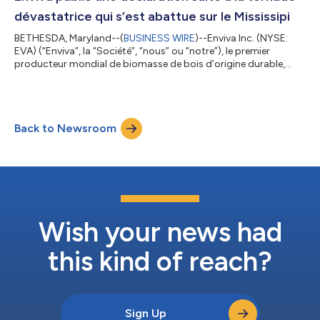
publiquem...
dévastatrice qui s’est abattue sur le Mississipi
BETHESDA, Maryland--(
BUSINESS WIRE
)--Enviva Inc. (NYSE:
EVA) (“Enviva”, la “Société”, “nous” ou “notre”), le premier
producteur mondial de biomasse de bois d’origine durable,
indique que tous ses associés sont sains et saufs suite à la
violente tornade qui s’est abattue sur Amory, Mississippi, le 24
mars 2023. Bien que les terminaux maritimes et les
infrastructures d'Enviva de plus grande taille dans la région
Back to Newsroom
n’aient pas été touchés, la tempête a cependant endommagé
l'usine de production de gr...
Wish your news had
this kind of reach?
Sign Up