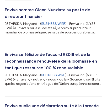
Enviva nomme Glenn Nunziata au poste de
directeur financier
BETHESDA, Maryland--(
BUSINESS WIRE
)--Enviva Inc. (NYSE:
EVA) (« Enviva » ou la « Société »), le premier producteur
mondial de biomasse ligneuse issue de sources durables, a
annoncé aujourd’hui que Glenn Nunziata a été nommé vice-
président exécutif et directeur financier de la société, avec effet
immédiat. « Nous sommes ravis d’accueillir Glenn au sein de
l’équipe de direction d’Enviva à un moment où notre entreprise
et l’industrie mondiale de la biomasse jouent un rôle de plus en
Enviva se félicite de l’accord REDIII et de la
plus important...
reconnaissance renouvelée de la biomasse en
tant que ressource 100 % renouvelable
BETHESDA, Maryland--(
BUSINESS WIRE
)--Enviva Inc. (NYSE :
EVA) (« Enviva », « notre », « nous » ou la « Société ») se félicite
que les négociations en trilogue de l’Union européenne se sont
conclues par un accord sur la directive III sur les énergies
renouvelables (« REDIII » ou la « Directive ») et se réjouit
d’apprendre que la biomasse ligneuse continuera d’être
reconnue comme une source d’énergie renouvelable dans l’UE.
Bien que le texte final de l’accord n’ait pas encore été publié
Enviva publie une déclaration suite à la tornade