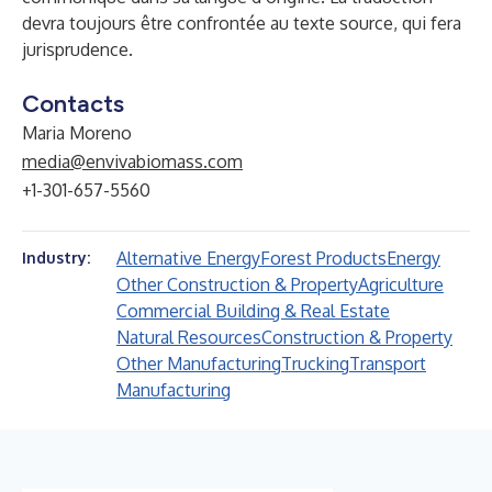
devra toujours être confrontée au texte source, qui fera
jurisprudence.
Contacts
Maria Moreno
media@envivabiomass.com
+1-301-657-5560
Alternative Energy
Forest Products
Energy
Industry:
Other Construction & Property
Agriculture
Commercial Building & Real Estate
Natural Resources
Construction & Property
Other Manufacturing
Trucking
Transport
Manufacturing