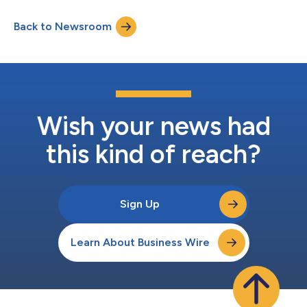
PCおよびモバイル版を事前にダウンロードできます。正式サー
のデイリークエストをクリアす...
ビスは、3月12日午後1時（韓国標準時）に開始されます。
Back to Newsroom
NIGHT CROWSは、Unreal Engine 5をベースにしたクロスプラッ
トフォーム（PC／モバイル）MMORPGです。13世紀のヨーロッ
パを舞台とし、高品質なグラフィックとGlidersを使用した爽快な
戦闘が特徴です。 NIGHT CROWSは、ブロックチェーン技術を使
用したマルチトークノミクスとキャラクターNFTを実装していま
す。 マルチトークノミクスは、ゲーム内資産とアイテムでミン
トされた合計7つのマルチユーティリティトークンによって従来
の単一トークンベースのトークノミクスの制限を超えることがで
Wish your news had
きます。主要通貨であ...
this kind of reach?
Sign Up
Learn About Business Wire