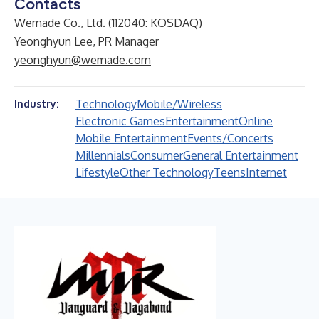
Contacts
Wemade Co., Ltd. (112040: KOSDAQ)
Yeonghyun Lee, PR Manager
yeonghyun@wemade.com
Technology
Mobile/Wireless
Industry:
Electronic Games
Entertainment
Online
Mobile Entertainment
Events/Concerts
Millennials
Consumer
General Entertainment
Lifestyle
Other Technology
Teens
Internet