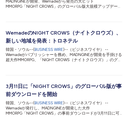
MADNGINEが開発、Wemadeから発売の大ヒット
MMORPG「NIGHT CROWS」のグローバル版大規模アップデート
に含まれる多数のコンテンツが、8月27日に公開されました。 追
加されたコンテンツの中には、新しいワールド・スペシャル・ダ
ンジョン「マサルタの奇妙な岩のサンクチュアリ」と、ワール
ド・バトルフロント「混沌のキルデバット」が登場しました。最
大3つのサーバーグループのユーザーがランダム・マッチメイキ
WemadeのNIGHT CROWS（ナイトクロウズ）、
ングによって集まり、対戦や協力をしながらボス・モンスターを
新しい地域を発表：トロネテル
倒し、キャラクターの成長に必要なアイテムを獲得することがで
きます。また、グループ・マッチメイキングは定期的に更新さ
韓国・ソウル--(
BUSINESS WIRE
)--（ビジネスワイヤ） --
れ、公式ウェブサイトで公開されます。 新キャラクター成長シ
Wemadeがパブリッシャーを務め、MADNGINEが開発を手掛ける
ステム「錬金術」も加わりました。錬金術では、エレメントを選
超大作MMORPG、「NIGHT CROWS（ナイトクロウズ）」のグロ
んで「賢者の石」に刻印することで、キャラクターに追加のステ
ーバル版は、5月28日のアップデートで新地域「トロネテル」を
ータスを付与することができます。エレメントには、火、水、
公開しました。 トロネテルは、ナイトクロウズのあらゆる技術
雷、風、地の5種類があり、ユーザーは、魔法ダメージや遠距離
のルーツともいえる地域で、ナイトクロウズの世界において重要
回避などの属性を持つエレメントを、自分のキャラ...
な役割を担っています。雪原が広がるこの街で、ユーザーは新た
に追加されたメインクエストや、ナイトクロウズの団長クレメン
3月11日に「NIGHT CROWS」のグローバル版が事
スの過去のストーリーが描かれた追加クエストをプレイできま
前ダウンロードを開始
す。 また、新アクセサリー「肩飾り」も数種類公開されまし
た。肩飾りは、命中率、最大HP、最大MP、MP回復などのステー
韓国、ソウル--(
BUSINESS WIRE
)--（ビジネスワイヤ） --
タスを上昇させるアクセサリーです。肩飾りは、トロネテルでし
Wemadeが発行し、MADNGINEが開発した大作
か手に入らないウッド系列の素材を使って製作することができま
MMORPG「NIGHT CROWS」の事前ダウンロードが3月11日に可
す。 魔力注入の新ページには、デュアルダメージ、防御力、基
能となります。 ユーザーは、公式サービス開始の3月12日まで、
本ダメージなど、キャラクターのステータスを上昇させる新たな
公式ウェブサイト（https://www.nightcrows.com/en）を通じて
方法としての機能が備えられました。ユーザーはトロネテル地域