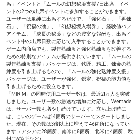
席」イベントと「ムールの幻想秘境支援7日出席」イベ
ントの2つの出席イベントに参加することができます。
ユーザーは単純に出席するだけで、「強化石」、「再錬
石」、「祝福の油」、「幻想秘境入場券」、経験値バフ
アイテム、「成長の秘薬」などの豊富な報酬を、出席イ
ベント中の出席日数に応じて入手することができます。
ゲーム内商店でも、製作熟練度と強化熟練度を改善する
ための特別なアイテムが提供されています。「ムールの
製作熟練度支援」パッケージは、鉄匠、精工、錬金の熟
練度を引き上げるもので、「ムールの強化熟練度支援」
パッケージは、ユーザーが強化、鑑定、祝福の能力値を
引き上げるために役立ちます。
「MIR M」の同時使用ユーザー数は、最近21万人を突破
しました。ユーザー数の急速な増加に対応し、Wemade
は、サーバー数も増やし続けています。立ち上げ時に
は、こいのゲームは14箇所のサーバーでスタートしまし
た。現在、その数は3倍以上に増えて46箇所になってい
ます（アジアに28箇所、南米に8箇所、北米に4箇所、欧
州に6箇所など）。