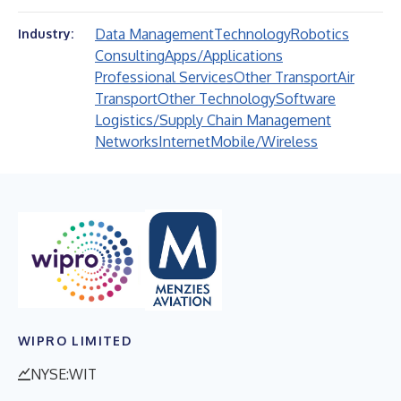
Data Management
Technology
Robotics
Industry:
Consulting
Apps/Applications
Professional Services
Other Transport
Air
Transport
Other Technology
Software
Logistics/Supply Chain Management
Networks
Internet
Mobile/Wireless
WIPRO LIMITED
NYSE:WIT