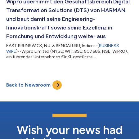
im Unternehmens- und Verbrauchersegment zu verbessern.
Wipro übernimmt den Geschäftsbereich Digital
Durch die Kombination von KI und umfassender...
Transformation Solutions (DTS) von HARMAN
und baut damit seine Engineering-
Innovationskraft sowie seine Exzellenz in
Forschung und Entwicklung weiter aus
EAST BRUNSWICK, N.J. & BENGALURU, Indien--(
BUSINESS
WIRE
)--Wipro Limited (NYSE: WIT, BSE: 507685, NSE: WIPRO),
ein führendes Unternehmen für KI-gestützte
Technologiedienstleistungen und Beratung, gab heute eine
Vereinbarung zur Übernahme des Geschäftsbereichs Digital
Transformation Solutions (DTS) von HARMAN, einem
Unternehmen von Samsung, bekannt. Durch diese Transaktion
Back to Newsroom
wird Wipro seine Mission, Engineering-Forschungs- und
Entwicklungsdienstleistungen („Engineering Research &
Development“...
Wish your news had