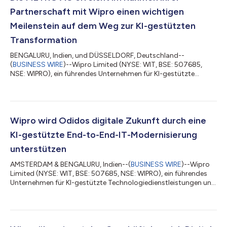
Partnerschaft mit Wipro einen wichtigen
Meilenstein auf dem Weg zur KI-gestützten
Transformation
BENGALURU, Indien, und DÜSSELDORF, Deutschland--
(
BUSINESS WIRE
)--Wipro Limited (NYSE: WIT, BSE: 507685,
NSE: WIPRO), ein führendes Unternehmen für KI-gestützte
Technologiedienstleistungen und -beratung, gab heute den
erfolgreichen Abschluss eines umfangreichen, mehrjährigen
Programms zur Migration von Rechenzentren für METRO, einen
führenden internationalen Lebensmittelgroßhändler, bekannt.
Dieser Meilenstein auf dem Weg zur Cloud-Transformation von
Wipro wird Odidos digitale Zukunft durch eine
METRO schafft eine belastbare, skalierbare un...
KI-gestützte End-to-End-IT-Modernisierung
unterstützen
AMSTERDAM & BENGALURU, Indien--(
BUSINESS WIRE
)--Wipro
Limited (NYSE: WIT, BSE: 507685, NSE: WIPRO), ein führendes
Unternehmen für KI-gestützte Technologiedienstleistungen und
Beratung, hat heute eine auf mehrere Jahre angelegte
Zusammenarbeit mit Odido Netherlands B.V.* bekannt
gegeben. Das Ziel dieser Kooperation ist es, die IT-Landschaft
des Unternehmens zu transformieren und das Kundenerlebnis