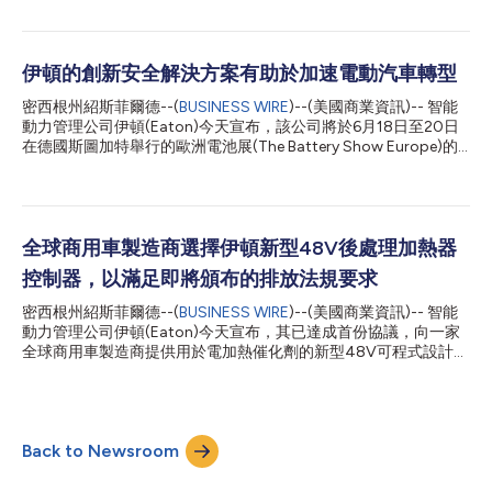
重新設定的創新整合式雙穩態裝置允許800伏車輛透過400伏充
電樁有效充電，同時相較傳統解決方案還可提供諸多優勢。 伊頓
車輛電氣化事業部總裁Mark Schneider表示：「伊頓正在利用我們
在開發電動車領域解決方案方面的廣泛背景，與專注于開發前沿電
伊頓的創新安全解決方案有助於加速電動汽車轉型
池管理系統的Munich Electrification合作推出這項前景廣闊的新技
密西根州紹斯菲爾德--(
BUSINESS WIRE
)--(美國商業資訊)-- 智能
術。目前市面上有很多800伏車輛，但許多充電站只能提供400
動力管理公司伊頓(Eaton)今天宣布，該公司將於6月18日至20日
伏的電源。BCS為希望使用擴充的直流充電網路的消費者提供了充
在德國斯圖加特舉行的歐洲電池展(The Battery Show Europe)的
電靈活性。」 伊頓的BCS專為汽車、輕型商用車和全地形多功能車
10-A36展廳展出以安全為重點的電動汽車(EV)技術綜合產品組
應用而設計，可在電池斷開單元中減少多達12個元件，從而精簡系
合。 伊頓車輛電氣化業務總裁Mark Schneider表示：「隨著電動
統並簡化封裝和組裝。此外，BCS還能充分減少接觸電阻，透過減
汽車採用率的不斷提高，我們正透過創新的新技術協助全球客戶滿
少傳統接觸器所需的接觸點數量來提高整體系統效率和效能。 BCS
足與日俱增的需求。無論車輛是由汽油還是電力驅動，安全始終是
具有機械聯鎖功能...
首要任務，我們的電動汽車解決方案可始終確保乘員和車輛本身的
全球商用車製造商選擇伊頓新型48V後處理加熱器
安全。」 Breaktor是首創的高壓電動汽車保護裝置 伊頓的
控制器，以滿足即將頒布的排放法規要求
Breaktor®電路保護技術將熔斷器、防爆開關和接觸器的功能整合
到一個單一的協調和可復式裝置中。隨著電動汽車功率水準的提
密西根州紹斯菲爾德--(
BUSINESS WIRE
)--(美國商業資訊)-- 智能
高，Breaktor解決了熔斷器和接觸器之間不斷增加的協調難題，為
動力管理公司伊頓(Eaton)今天宣布，其已達成首份協議，向一家
大功率電池和逆變器系統提供了極為快速、安全和可靠的保護。
全球商用車製造商提供用於電加熱催化劑的新型48V可程式設計後
三合一電池排氣閥改進了電池組洩漏測試 伊頓的三合一電池排氣
處理加熱器控制器。快速加熱柴油機尾氣後處理催化劑並在發動機
閥是市面上首款具有三種獨特功能的解決方案。除了被動和主動通
低負荷執行時保持其溫度，對於達成最佳效能以減少有害的氮氧化
風裝置為車輛的電池組提供過壓釋放外...
物(NOx)尾氣排放至關重要。 伊頓車輛與車輛電氣化集團低壓和電
力轉換工程主管Ben Karrer表示：「伊頓在低壓電力轉換和電力電
Back to Newsroom
子解決方案的開發方面有著悠久的歷史，也因此被選為該系統的供
應商。幾十年來，我們一直在向全球農業和軍事應用等領域銷售類
似技術。現在我們將這一創新技術引進商用車領域，這對我們而言