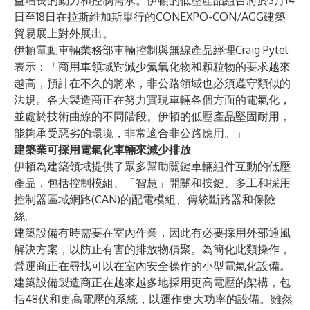
益增長的動力和控制需求。伊頓的低壓產品組合將於3月14
日至18日在拉斯維加斯舉行的CONEXPO-CON/AGG建築
貿易展上對外展出。
伊頓電動車輛業務部車輛控制與無線產品經理Craig Pytel
表示：「商用車領域對減少氮氧化物和顆粒物的要求越來
越高，預計在不久的將來，非公路領域也必須遵守類似的
法規。各大製造商正在努力實現車輛各個方面的電氣化，
並處於技術曲線的不同階段。伊頓的低壓產品堅固耐用，
能夠承受惡劣的環境，非常適合非公路應用。」
建築業可採用電氣化車輛來減少排放
伊頓為建築領域提供了眾多幫助關鍵車輛組件互動的低壓
產品，包括控制模組、「智慧」開關和按鍵、多工和採用
控制器區域網路(CAN)的配電模組、傳統斷路器和保險
絲。
建築設備有時需要在室內作業，因此有必要採用外部通風
解決方案，以防止有害的排放物積聚。為簡化此類操作，
營運商正在尋找可以在室內安全操作的小型電氣化設備。
建築設備製造商正在越來越多地採用更高電壓的架構，包
括48伏和更高電壓的系統，以運作更大功率的設備。雖然