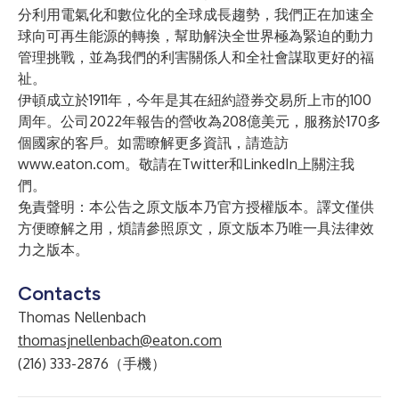
分利用電氣化和數位化的全球成長趨勢，我們正在加速全
球向可再生能源的轉換，幫助解決全世界極為緊迫的動力
管理挑戰，並為我們的利害關係人和全社會謀取更好的福
祉。
伊頓成立於1911年，今年是其在紐約證券交易所上市的100
周年。公司2022年報告的營收為208億美元，服務於170多
個國家的客戶。如需瞭解更多資訊，請造訪
www.eaton.com
。敬請在
Twitter
和
LinkedIn
上關注我
們。
免責聲明：本公告之原文版本乃官方授權版本。譯文僅供
方便瞭解之用，煩請參照原文，原文版本乃唯一具法律效
力之版本。
Contacts
Thomas Nellenbach
thomasjnellenbach@eaton.com
(216) 333-2876（手機）