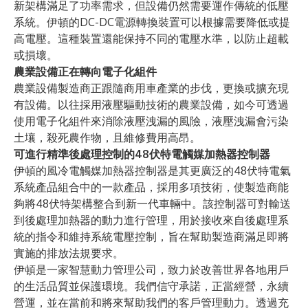
新架構滿足了功率需求，但設備仍然需要運作傳統的低壓
系統。伊頓的DC-DC電源轉換裝置可以根據需要降低或提
高電壓。這種裝置還能保持不同的電壓水準，以防止超載
或損壞。
農業設備正在轉向電子化組件
農業設備製造商正跟隨商用車產業的步伐，更換或擴充現
有設備。以往採用液壓驅動技術的農業設備，如今可透過
使用電子化組件來消除液壓洩漏的風險，液壓洩漏會污染
土壤，殺死農作物，且維修費用高昂。
可進行精準後處理控制的48伏特電觸媒加熱器控制器
伊頓的風冷
電觸媒加熱器控制器
是其更廣泛的48伏特電氣
系統產品組合中的一款產品，採用多項技術，使製造商能
夠將48伏特架構整合到新一代車輛中。該控制器可對輸送
到後處理加熱器的動力進行管理，用於接收來自後處理系
統的指令和維持系統電壓控制，旨在幫助製造商滿足即將
實施的排放法規要求。
伊頓是一家智慧動力管理公司，致力於改善世界各地用戶
的生活品質並保護環境。我們信守承諾，正當經營，永續
營運，並在當前和將來幫助我們的客戶管理動力。透過充