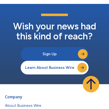
是一個里程碑。」 風冷式電催化劑加熱器控制器是伊頓更廣泛的
48V電氣系統產品組合的一部分。該產品組合包含多項技術，使製
造商能夠在下一代車輛中整合48V架構。伊頓的電加熱器電力電子
控制器系列是為功率在2kW至15kW之間的解決方案而開發，其峰
值效率高達99%。該控制器的設計目的是接收後處理系統的功率指
Wish your news had
令，提供軟啟動和停止功能以協助維持系統電壓控制，並對加熱器
元件進行診斷回...
this kind of reach?
Sign Up
Learn About Business Wire
Company
About Business Wire