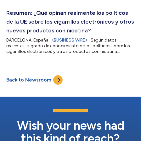
encuesta realizada por ECigIntelligence y TobaccoIntelligence
ha desvelado que el 70 % de los eurodiputados que tienen
algún conocimiento sobre los cigarrillos electrónicos los
Resumen: ¿Qué opinan realmente los políticos
consideran menos perjudiciales que el tabaco,...
de la UE sobre los cigarrillos electrónicos y otros
nuevos productos con nicotina?
BARCELONA, España--(
BUSINESS WIRE
)--Según datos
recientes, el grado de conocimiento de los políticos sobre los
cigarrillos electrónicos y otros productos con nicotina
novedosos es determinante en su percepción de la seguridad y
los riesgos relacionados. Una encuesta realizada entre los
diputados del Parlamento Europeo (PE) ha revelado que
aquellos que estaban mejor informados sobre los nuevos
Back to Newsroom
productos con nicotina tenían muchas más probabilidades de
considerarlos menos perjudiciales para la sa...
Wish your news had
this kind of reach?