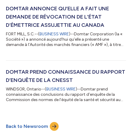
croissance stratégique. De plus, Domtar poursuit sur sa lancée
et nomme Steve Henry, actuellement premier vice-président,
DOMTAR ANNONCE QU’ELLE A FAIT UNE
emballag...
DEMANDE DE RÉVOCATION DE L’ÉTAT
D’ÉMETTRICE ASSUJETTIE AU CANADA
FORT MILL, S.C.--(
BUSINESS WIRE
)--Domtar Corporation (la «
Société ») a annoncé aujourd’hui qu’elle a présenté une
demande à l’Autorité des marchés financiers (« AMF »), à titre
d’organisme de réglementation principal, et à la Commission
des valeurs mobilières de l’Ontario (collectivement, les «
Autorités canadiennes en valeurs mobilières ») en vertu du
Règlement 11-102 sur le régime de passeport et de l’Instruction
générale 11-206 relative au traitement des demandes de
DOMTAR PREND CONNAISSANCE DU RAPPORT
révocation de l’état d’é...
D’ENQUÊTE DE LA CNESST
WINDSOR, Ontario--(
BUSINESS WIRE
)--Domtar prend
connaissance des conclusions du rapport d’enquête de la
Commission des normes de l’équité de la santé et sécurité au
travail (CNESST) concernant l’effondrement d’un échafaudage
dans le lessiveur survenu le 26 octobre 2021 à son usine de
Windsor. « Onze mois après l’accident, nos pensées continuent
d’accompagner les familles et les proches touchés par ce
Back to Newsroom
malheureux évènement », souligne Sylvain Bricault, directeur
général de l’usine Domtar de Winds...