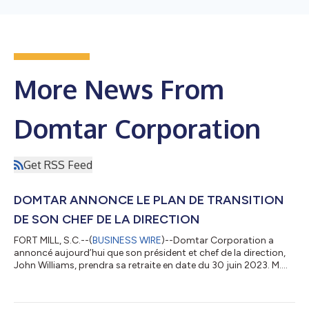
More News From
Domtar Corporation
Get RSS Feed
DOMTAR ANNONCE LE PLAN DE TRANSITION
DE SON CHEF DE LA DIRECTION
FORT MILL, S.C.--(
BUSINESS WIRE
)--Domtar Corporation a
annoncé aujourd’hui que son président et chef de la direction,
John Williams, prendra sa retraite en date du 30 juin 2023. M.
Williams a prévu de quitter l’entreprise après quatorze ans dans
son rôle de dirigeant. Toutefois, il continuera d’agir à titre de
conseiller à temps partiel en matière de possibilités de