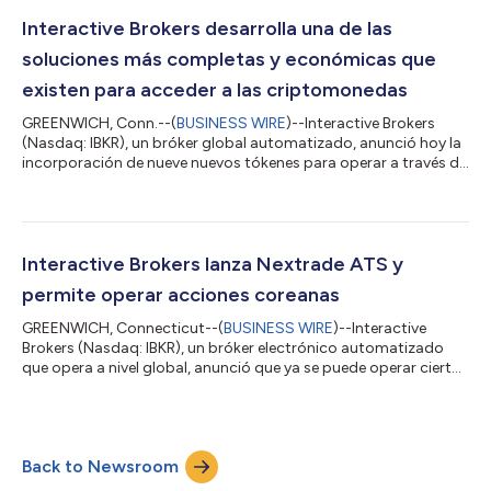
desde una gama cada vez mayor de herramientas que admiten
el Protocolo de Contexto de Modelo (MCP), incluidas Claude
Interactive Brokers desarrolla una de las
Code, Cursor, Perplexity y Winds...
soluciones más completas y económicas que
existen para acceder a las criptomonedas
GREENWICH, Conn.--(
BUSINESS WIRE
)--Interactive Brokers
(Nasdaq: IBKR), un bróker global automatizado, anunció hoy la
incorporación de nueve nuevos tókenes para operar a través de
zerohash y tres nuevos tókenes a través de Paxos. Otra de las
novedades presentadas por la empresa es la posibilidad de
transferir fondos a carteras externas mediante criptomonedas
estables. Los clientes ahora pueden retirar dólares
estadounidenses (USD) de su cuenta de IBKR mediante la
Interactive Brokers lanza Nextrade ATS y
conversión automática a USDC, PY...
permite operar acciones coreanas
GREENWICH, Connecticut--(
BUSINESS WIRE
)--Interactive
Brokers (Nasdaq: IBKR), un bróker electrónico automatizado
que opera a nivel global, anunció que ya se puede operar ciertas
acciones coreanas a través de Nextrade, el primer sistema de
negociación bursátil alternativo (ATS) de Corea del Sur. La
incorporación de Nextrade se suma al lanzamiento previo de
Interactive Brokers en la bolsa de valores de Corea del Sur (KRX),
Back to Newsroom
a través del cual la empresa se convirtió en el primer gran bróker
estadoun...