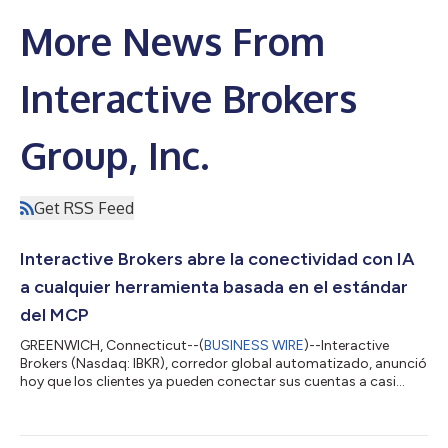
More News From
Interactive Brokers
Group, Inc.
Get RSS Feed
Interactive Brokers abre la conectividad con IA
a cualquier herramienta basada en el estándar
del MCP
GREENWICH, Connecticut--(
BUSINESS WIRE
)--Interactive
Brokers (Nasdaq: IBKR), corredor global automatizado, anunció
hoy que los clientes ya pueden conectar sus cuentas a casi
cualquier herramienta de IA que ya utilicen. Los clientes, que
antes estaban limitados a los mercados certificados para
ChatGPT, Claude y Grok, ahora también pueden conectarse