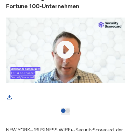
Fortune 100-Unternehmen
NEW YORK--(
BUSINESS WIRE
)--
SecurityScorecard
, der