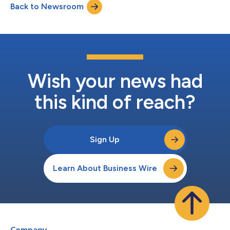
Back to Newsroom
technologischen Innovation und der Geschäftsmodell-
Innovation sind, nur auf Einladung erfolgt. Se...
Wish your news had
this kind of reach?
Sign Up
Learn About Business Wire
Company