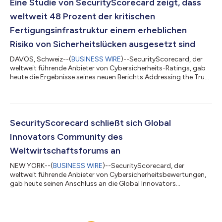
hatte. Die Studie Close Encounters of the Third (and Fourth)
Eine Studie von SecurityScorecard zeigt, dass
Party Kind (Unmittelbare Begegnungen der dritte...
weltweit 48 Prozent der kritischen
Fertigungsinfrastruktur einem erheblichen
Risiko von Sicherheitslücken ausgesetzt sind
DAVOS, Schweiz--(
BUSINESS WIRE
)--SecurityScorecard, der
weltweit führende Anbieter von Cybersicherheits-Ratings, gab
heute die Ergebnisse seines neuen Berichts Addressing the Trust
Deficit In Critical Infrastructure bekannt. Er zeigt, dass 48 % der
Unternehmen aus dem Bereich der kritischen
Fertigungsinfrastruktur auf der Sicherheits-Rating-Plattform
von SecurityScorecard mit dem Sicherheits-Rating „C“, „D“ oder
„F“ eingestuft werden. In dem Bericht, der während der
SecurityScorecard schließt sich Global
Jahrestagung des Weltwirtsch...
Innovators Community des
Weltwirtschaftsforums an
NEW YORK--(
BUSINESS WIRE
)--SecurityScorecard, der
weltweit führende Anbieter von Cybersicherheitsbewertungen,
gab heute seinen Anschluss an die Global Innovators
Community des Weltwirtschaftsforums (WEF) bekannt. Bei der
Global Innovators Community handelt es sich um eine Gruppe,
deren Mitgliedschaft der weltweit vielversprechendsten Start-
ups und Scale-ups, die Vorreiter der moralisch vertretbaren