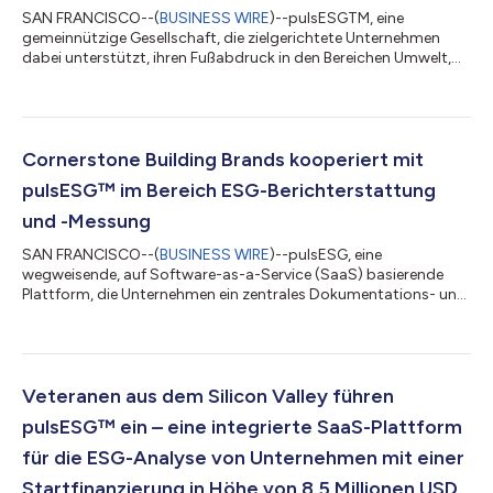
SAN FRANCISCO--(
BUSINESS WIRE
)--pulsESGTM, eine
gemeinnützige Gesellschaft, die zielgerichtete Unternehmen
dabei unterstützt, ihren Fußabdruck in den Bereichen Umwelt,
Soziales und Unternehmensführung (ESG) zu verwalten und zu
verbessern, meldete heute den Erhalt einer strategischen
Investition von Workday Ventures und den Beitritt zum
Programm "Workday Software Partner". Ziel der neuen
Partnerschaft ist es, die gemeinsamen Kunden von Workday und
Cornerstone Building Brands kooperiert mit
pulsESG dabei zu unterstützen, besser auf die si...
pulsESG™ im Bereich ESG-Berichterstattung
und -Messung
SAN FRANCISCO--(
BUSINESS WIRE
)--pulsESG, eine
wegweisende, auf Software-as-a-Service (SaaS) basierende
Plattform, die Unternehmen ein zentrales Dokumentations- und
Referenzsystem für Kennzahlen im Bereich Umwelt, Soziales und
Governance (ESG) anbietet, meldete heute, dass pulsESG von
Cornerstone Building Brands als ESG-Plattform für die
Erfassung, Verwaltung und Analyse von Daten ausgewählt
wurde. Die Technologie ermöglicht es Unternehmen, ESG-
Veteranen aus dem Silicon Valley führen
Maßnahmen umfassender in ihre Betriebsabläufe zu in...
pulsESG™ ein – eine integrierte SaaS-Plattform
für die ESG-Analyse von Unternehmen mit einer
Startfinanzierung in Höhe von 8,5 Millionen USD