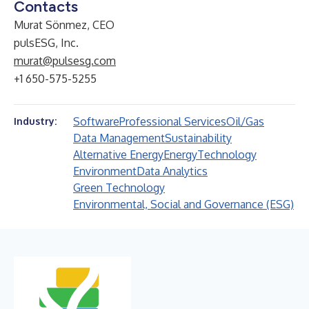
Contacts
Murat Sönmez, CEO
pulsESG, Inc.
murat@pulsesg.com
+1 650-575-5255
Software
Professional Services
Oil/Gas
Industry:
Data Management
Sustainability
Alternative Energy
Energy
Technology
Environment
Data Analytics
Green Technology
Environmental, Social and Governance (ESG)