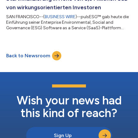
von wirkungsorientierten Investoren
SAN FRANCISCO--(
BUSINESS WIRE
)--pulsESG™ gab heute die
Einführung seiner Enterprise Environmental, Social and
Governance (ESG) Software as a Service (SaaS)-Plattform
bekannt, die mit einer Startfinanzierung in Höhe von
8,5 Millionen USD von führenden wirkungsorientierten
Investoren und unter der Leitung von zwei Veteranen im Bereich
Unternehmenssoftware aus dem Silicon Valley unterstützt wird.
Back to Newsroom
Die Plattform zeichnet sich auf dem Markt durch Funktionen wie
die modellgesteuerte Architektur und di...
Wish your news had
this kind of reach?
Sign Up