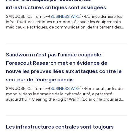
infrastructures critiques sont assiégées
SAN JOSE, Californie--(
BUSINESS WIRE
)--L’année dernière, les
infrastructures critiques du monde, à savoir les équipements
médicaux, électriques, de communication, de traitement des
déchets, de fabrication et de transport qui relient les personnes
et les machines, ont fait l’objet d’attaques quasi constantes.
Forescout Research – Vedere Labs a enregistré plus de 420
millions d’attaques entre janvier et décembre 2023. Cela
représente 13 attaques par seconde, soit une augmentation de
Sandworm n’est pas l’unique coupable :
30 % par rapp...
Forescout Research met en évidence de
nouvelles preuves liées aux attaques contre le
secteur de l’énergie danois
SAN JOSE, Californie--(
BUSINESS WIRE
)--Forescout, un leader
mondial dans le domaine de la cybersécurité, a présenté
aujourd’hui « Clearing the Fog of War », (Éclaircir le brouillard
des conflits), un rapport qui introduit de nouvelles preuves
concernant deux attaques précédemment documentées
contre le secteur de l’énergie danois en mai 2023. Forescout
Research – Vedere Labs a effectué une analyse indépendante de
ces attaques et découvert une campagne plus importante qui
Les infrastructures centrales sont toujours
ne peut pas être totalem...