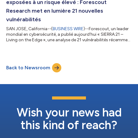
exposées à un risque élevé : Forescout
Research met en lumière 21 nouvelles
vulnérabilités
SAN JOSE, California--(
BUSINESS WIRE
)--Forescout, un leader
mondial en cybersécurité, a publié aujourd'hui « SIERRA:21 –
Living on the Edge », une analyse de 21 vulnérabilités récemment
découvertes dans les routeurs OT/IoT et les composants
logiciels open source. Le rapport – produit par Forescout
Research – Vedere Labs, une équipe mondiale de haut niveau
dédiée à la découverte de vulnérabilités dans les infrastructures
Back to Newsroom
critiques, met l'accent sur le risque continu pour ces
infrastructures et m...
Wish your news had
this kind of reach?