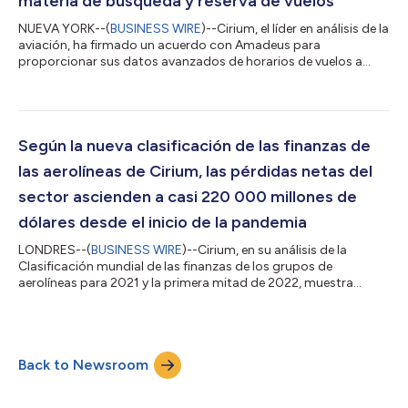
materia de búsqueda y reserva de vuelos
NUEVA YORK--(
BUSINESS WIRE
)--Cirium, el líder en análisis de la
aviación, ha firmado un acuerdo con Amadeus para
proporcionar sus datos avanzados de horarios de vuelos a
Amadeus Travel Platform. Esto supone una mejora del
conjunto de datos disponibles para la búsqueda y reserva de
vuelos. Para Amadeus, uno de los líderes tecnológicos del
sector de los viajes, es esencial disponer de datos completos y
puntuales que permitan ofrecer información de alta calidad a
Según la nueva clasificación de las finanzas de
los clientes. Gracias a este nuevo...
las aerolíneas de Cirium, las pérdidas netas del
sector ascienden a casi 220 000 millones de
dólares desde el inicio de la pandemia
LONDRES--(
BUSINESS WIRE
)--Cirium, en su análisis de la
Clasificación mundial de las finanzas de los grupos de
aerolíneas para 2021 y la primera mitad de 2022, muestra
cómo el fuerte descenso de los ingresos de las aerolíneas se ha
traducido en una pérdida neta de casi 220 000 millones de
dólares en los últimos dos años y medio desde que comenzó la
pandemia. La magnitud de los daños causados por la
Back to Newsroom
pandemia se pone de manifiesto en las últimas clasificaciones
de aerolíneas de Cirium. Los ingreso...