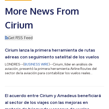
More News From
Cirium
Get RSS Feed
Cirium lanza la primera herramienta de rutas
aéreas con seguimiento satelital de los vuelos
LONDRES--(
BUSINESS WIRE
)--Cirium, líder en análisis de
aviación, presentó la primera herramienta Airline Routes del
sector de la aviación para contabilizar los vuelos reales
realizados por tipo de aeronave. Utiliza análisis aplicados para
deducir las rutas voladas por las aerolíneas según el
seguimiento de vuelos por satélite y fusionándolo con datos
avanzados sobre la flota. La nueva herramienta premium
Routes forma parte de Ascend Profiles, una herramienta visual
El acuerdo entre Cirium y Amadeus beneficiará
de análisis descriptivo que p...
al sector de los viajes con las mejoras en