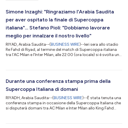
Simone Inzaghi: "Ringraziamo l'Arabia Saudita
per aver ospitato la finale di Supercoppa
italiana"… Stefano Pioli: "Dobbiamo lavorare
meglio per innalzare il nostro livello"
RIYAD, Arabia Saudita--(
BUSINESS WIRE
)--Ieri sera allo stadio
Re Fahd di Riyad, al termine del match di Supercoppa italiana
tra l'AC Milan e l'Inter Milan, alle 22:00 (ora locale) si è svolta una
conferenza stampa organizzata dal Ministero saudita dello
Sport nel quadro degli eventi sportivi per la seconda Diriyah
Season. Simone Inzaghi, allenatore dell'Inter Milan, ha
ringraziato l'Arabia Saudita per aver ospitato la Supercoppa:
"L'Arabia Saudita è un paese amico, e sia io che la squadra ci si...
Durante una conferenza stampa prima della
Supercoppa Italiana di domani
RIYADH, Arabia Saudita--(
BUSINESS WIRE
)--È stata tenuta una
conferenza stampa in occasione della Supercoppa Italiana che
si disputerà domani tra AC Milan e Inter Milan allo King Fahd
Stadium di Riyadh alle 22:00 (ora locale), presentata dal
Ministero per lo Sport dell'Arabia Saudita come parte degli
eventi sportivi della seconda stagione di Diriyah. La conferenza