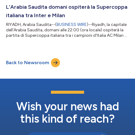
stampa è stata lanciata dall'allenatore dell'AC Milan Pioli e da
Calabria, i quali hanno presentato questo grande incontro.
L'Arabia Saudita domani ospiterà la Supercoppa
Mister Pi...
italiana tra Inter e Milan
RIYADH, Arabia Saudita--(
BUSINESS WIRE
)--Riyadh, la capitale
dell'Arabia Saudita, domani alle 22:00 (ora locale) ospiterà la
partita di Supercoppa italiana tra i campioni d'Italia AC Milan e i
vincitori della coppa d'Italia Inter Milan allo stadio King Fahd di
Riyadh, presentata dal Ministero dello Sport nell'ambito della
seconda stagione degli eventi sportivi di Diriyah . Il torneo tanto
atteso dagli appassionati di calcio dell'Arabia Saudita e di
Back to Newsroom
tutto il mondo offrirà un'emozionante sfida pe...
Wish your news had
this kind of reach?