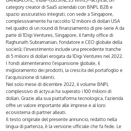
BANGALORE, India--(
BUSINESS WIRE
)--
actyv.ai, un
category creator di SaaS aziendali con BNPL B2B e
spazio assicurativo integrati, con sede a Singapore,
complessivamente ha raccolto 12 milioni di dollari USA
nel quadro di un round di finanziamento di pre-serie A da
parte di 1Digi Ventures, Singapore, il family office di
Raghunath Subramanian, fondatore e CEO globale della
società; l'investimento include una precedente tranche
di 5 milioni di dollari erogata da 1Digi Ventures nel 2022.
I fondi alimenteranno l'espansione globale, il
miglioramento dei prodotti, la crescita del portafoglio e
l'acquisizione di talenti.
Nel solo mese di dicembre 2022, il volume BNPL
complessivo di actyv.ai ha superato i 100 milioni di
dollari. Grazie alla sua piattaforma tecnologica, l'azienda
offre un valore importante alle imprese e al loro
ecosistema di partner alleati.
Il testo originale del presente annuncio, redatto nella
lingua di partenza, è la versione ufficiale che fa fede. Le