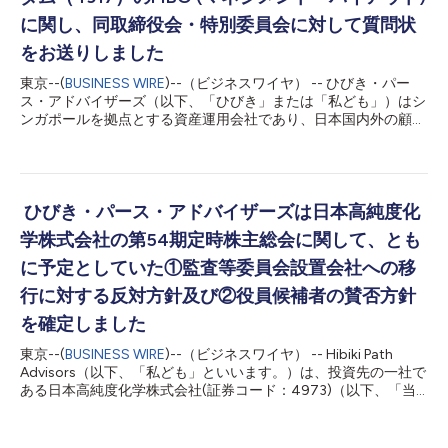
いないため、同社取締役会に対して、以下を要請いたしました。
中期経営計画の抜本的な見直し 上場維持・非公開化の検討を目
に関し、同取締役会・特別委員会に対して質問状
的とする、社外取締役及び第三者による特別委員会の設置 上場
をお送りしました
を維持する場合には、ノンコア資産・過剰資本への抜本的な対応
（具体的には、賃貸用不動産・政策保有株式の早期売却及び大規
東京--(
BUSINESS WIRE
)--（ビジネスワイヤ） -- ひびき・パー
模な自己株買いと配当） 私どもの以前の投稿にて指摘の通り、
ス・アドバイザーズ（以下、「ひびき」または「私ども」）はシ
当社は「ダイヤモンドトラスの巴」として、優れた技術で建築業
ンガポールを拠点とする資産運用会社であり、日本国内外の顧客
界に広く認知され、高く評価されておりますが、...
の資金を長期の視点で運用しております。ひびきは、かかる顧客
資金の運用の目的で、株式会社マンダム（以下、「同社」）の株
式について、2024年７月より取得を開始し、運用をして参りま
した。その間、少数株主として、同社が現在取り組まれている構
造改革と成長を応援し、株主として積極的にエンゲージメントも
ひびき・パース・アドバイザーズは日本高純度化
して参りました。そして、直近、2025年9月10日には、カロン
学株式会社の第54期定時株主総会に関して、とも
ホールディングス株式会社による公開買付価格1,960円、株式時
価総額評価で885億円の公開買付（TOB）が発表されました。こ
に予定としていた①監査等委員会設置会社への移
れは、CVCの支援による、創業家によるMBOという位置づけと
行に対する反対方針及び②役員候補者の賛否方針
されております。 私どもとしては、この度の創業家とCVCによ
るMBO及び非公開化のご英断に関し、先ずは一株主として純粋に
を確定しました
敬意を表したいと存じます。現在の構造改革をやり切り、将来の
持続的成長の土台を固めるため、様々な知見を有するプライベー
東京--(
BUSINESS WIRE
)--（ビジネスワイヤ） -- Hibiki Path
ト・エクイティ投資会社と連携...
Advisors（以下、「私ども」といいます。）は、投資先の一社で
ある日本高純度化学株式会社(証券コード：4973)（以下、「当
社」といいます。）が2025年6月20日に開催予定の第54期定時
株主総会に関し、当社提案による①定款の一部変更を通じた、監
査等委員会設置会社への移行（第1号議案）及び②役員の選任