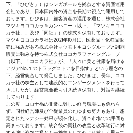
下、「ひびき」）はシンガポールを拠点とする資産運用
会社であり、日本国内外の資金を長期の視点で運用して
おります。ひびきは、顧客資産の運用を通じ、株式会社
マツキヨココカラ＆カンパニー（以下、「マツキヨココ
カラ社」、及び「同社」）の株式を保有しております。
マツキヨココカラ社は2021年10月に、医薬品・化粧品販
売に強みがある株式会社マツモトキヨシグループと調剤
販売に強みを持つ株式会社ココカラファイングループ
（以下、「ココカラ社」が、「人々に美と健康を届ける
アジアNo.１のドラッグストアを目指す」という理念の
下、経営統合して発足しました。ひびきは、長年、ココ
カラ社の株主として建設的なエンゲージメントを行って
きましたが、経営統合後も引き続き保有し、対話を継続
しております。
この度、コロナ禍の非常に難しい経営環境にも係わら
ず、同社経営陣及び全従業員のたゆまぬ努力もあり、想
定されたシナジー効果が顕在化し、資本市場での評価も
高まっております。統合後の同社の改善と改革遂行に対
する強い姿勢に私ども一株主として心より嬉しく思って