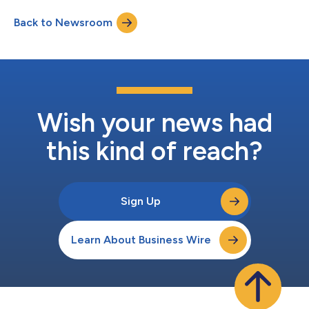
（第2、3、4号議案）に関する私どもの方針について、同6月１
Back to Newsroom
日にリリースした趣意書（以下、「同趣意書」といいます。）の
中で「予定」とした上で、当社との対話を求め続けて参りまし
た。然しながら、同趣意書公表後の当社との対話内容に本質的な
進捗が見られない状況を踏まえ、本日、同趣意書記載の内容で私
どもの方針を確定させたことをここに表明致します。 6月1日付
趣意書において、以上の各議案に対する方針を予定した論拠につ
いては、以下リンクより同趣意書を御覧ください。 「日本高純
度化学に対する筆頭株主としての公開キャンペーンの実施につい
Wish your news had
て」 まず1点目として、①当社が上程する、（第1号議案）定款の
一部変更を通じ...
this kind of reach?
Sign Up
Learn About Business Wire