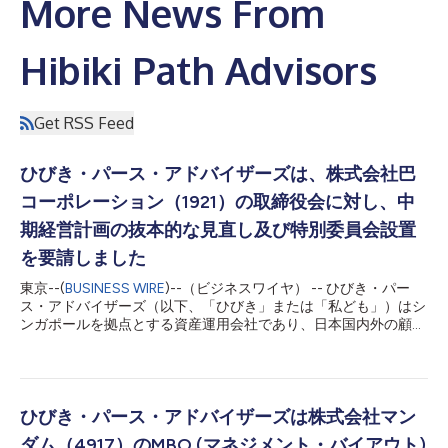
More News From
Hibiki Path Advisors
Get RSS Feed
ひびき・パース・アドバイザーズは、株式会社巴
コーポレーション（1921）の取締役会に対し、中
期経営計画の抜本的な見直し及び特別委員会設置
を要請しました
東京--(
BUSINESS WIRE
)--（ビジネスワイヤ） -- ひびき・パー
ス・アドバイザーズ（以下、「ひびき」または「私ども」）はシ
ンガポールを拠点とする資産運用会社であり、日本国内外の顧客
の資金を長期の視点で運用しております。ひびきは、かかる顧客
資金の運用の目的で、株式会社巴コーポレーション（以下、「同
社」）の株式について、昨年より取得を開始し、運用をして参り
ました。私どもは企業価値向上及び株主共同利益の最大化の観点
から、本年の株主総会にて株主提案を実施しましたが、同社が依
ひびき・パース・アドバイザーズは株式会社マン
然として企業価値向上に対する本質的な課題解決の姿勢を示して
ダム（4917）のMBO (マネジメント・バイアウト)