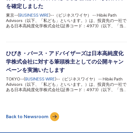
るMBO及び非公開化のご英断に関し、先ずは一株主として純粋に
を確定しました
敬意を表したいと存じます。現在の構造改革をやり切り、将来の
持続的成長の土台を固めるため、様々な知見を有するプライベー
東京--(
BUSINESS WIRE
)--（ビジネスワイヤ） -- Hibiki Path
ト・エクイティ投資会社と連携...
Advisors（以下、「私ども」といいます。）は、投資先の一社で
ある日本高純度化学株式会社(証券コード：4973)（以下、「当
社」といいます。）が2025年6月20日に開催予定の第54期定時
株主総会に関し、当社提案による①定款の一部変更を通じた、監
査等委員会設置会社への移行（第1号議案）及び②役員の選任
（第2、3、4号議案）に関する私どもの方針について、同6月１
日にリリースした趣意書（以下、「同趣意書」といいます。）の
ひびき・パース・アドバイザーズは日本高純度化
中で「予定」とした上で、当社との対話を求め続けて参りまし
学株式会社に対する筆頭株主としての公開キャン
た。然しながら、同趣意書公表後の当社との対話内容に本質的な
進捗が見られない状況を踏まえ、本日、同趣意書記載の内容で私
ペーンを実施いたします
どもの方針を確定させたことをここに表明致します。 6月1日付
TOKYO--(
BUSINESS WIRE
)--（ビジネスワイヤ） -- Hibiki Path
趣意書において、以上の各議案に対する方針を予定した論拠につ
Advisors（以下、「私ども」といいます。）は、投資先の一社で
いては、以下リンクより同趣意書を御覧ください。 「日本高純
ある日本高純度化学株式会社(証券コード：4973)（以下、「当
度化学に対する筆頭株主としての公開キャンペーンの実施につい
社」といいます。）に対し、2025年6月20日開催予定の第54期
て」 まず1点目として、①当社が上程する、（第1号議案）定款の
株主総会に向けて、筆頭株主の立場から当社全株主共同の利益を
一部変更を通じ...
確保するべく、株主提案を含む公開キャンペーンを実施する事を
決定いたしました。 当社が上程する渡辺取締役相談役の再任へ
Back to Newsroom
の反対 尚、その他取締役候補につき、小島智敬氏、黒松百亜氏
を除く８名（補欠を含む）に対し反対を予定（※１） 当社が上
程する監査等委員会設置会社への移行への反対を予定（※1） 株
主提案（第10号議案）：取締役(社外取締役を除く)に対する株式