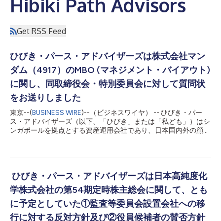
Hibiki Path Advisors
Get RSS Feed
ひびき・パース・アドバイザーズは株式会社マン
ダム（4917）のMBO (マネジメント・バイアウト)
に関し、同取締役会・特別委員会に対して質問状
をお送りしました
東京--(
BUSINESS WIRE
)--（ビジネスワイヤ） -- ひびき・パー
ス・アドバイザーズ（以下、「ひびき」または「私ども」）はシ
ンガポールを拠点とする資産運用会社であり、日本国内外の顧客
の資金を長期の視点で運用しております。ひびきは、かかる顧客
資金の運用の目的で、株式会社マンダム（以下、「同社」）の株
式について、2024年７月より取得を開始し、運用をして参りま
した。その間、少数株主として、同社が現在取り組まれている構
造改革と成長を応援し、株主として積極的にエンゲージメントも
ひびき・パース・アドバイザーズは日本高純度化
して参りました。そして、直近、2025年9月10日には、カロン
学株式会社の第54期定時株主総会に関して、とも
ホールディングス株式会社による公開買付価格1,960円、株式時
価総額評価で885億円の公開買付（TOB）が発表されました。こ
に予定としていた①監査等委員会設置会社への移
れは、CVCの支援による、創業家によるMBOという位置づけと
行に対する反対方針及び②役員候補者の賛否方針
されております。 私どもとしては、この度の創業家とCVCによ