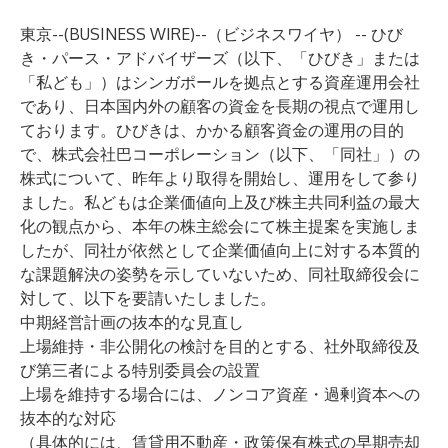
東京--(
BUSINESS WIRE
)--
（ビジネスワイヤ） -- ひび
き・パース・アドバイザーズ（以下、「ひびき」または
「私ども」）はシンガポールを拠点とする資産運用会社
であり、日本国内外の顧客の資金を長期の視点で運用し
ております。ひびきは、かかる顧客資金の運用の目的
で、株式会社巴コーポレーション（以下、「同社」）の
株式について、昨年より取得を開始し、運用をして参り
ました。私どもは企業価値向上及び株主共同利益の最大
化の観点から、本年の株主総会にて
株主提案
を実施しま
したが、同社が依然として企業価値向上に対する本質的
な課題解決の姿勢を示していないため、同社取締役会に
対して、以下を要請いたしました。
中期経営計画の抜本的な見直し
上場維持・非公開化の検討を目的とする、社外取締役及
び第三者による特別委員会の設置
上場を維持する場合には、ノンコア資産・過剰資本への
抜本的な対応
（具体的には、賃貸用不動産・政策保有株式の早期売却