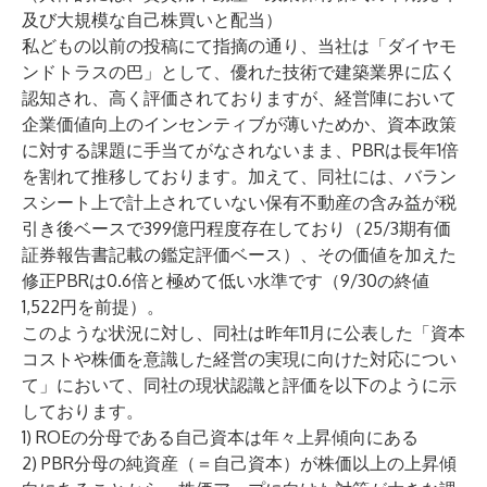
及び大規模な自己株買いと配当）
私どもの
以前の投稿
にて指摘の通り、当社は「ダイヤモ
ンドトラスの巴」として、優れた技術で建築業界に広く
認知され、高く評価されておりますが、経営陣において
企業価値向上のインセンティブが薄いためか、資本政策
に対する課題に手当てがなされないまま、PBRは長年1倍
を割れて推移しております。加えて、同社には、バラン
スシート上で計上されていない保有不動産の含み益が税
引き後ベースで399億円程度存在しており（25/3期有価
証券報告書記載の鑑定評価ベース）、その価値を加えた
修正PBRは0.6倍と極めて低い水準です（9/30の終値
1,522円を前提）。
このような状況に対し、同社は昨年11月に公表した「
資本
コストや株価を意識した経営の実現に向けた対応につい
て
」において、同社の現状認識と評価を以下のように示
しております。
1) ROEの分母である自己資本は年々上昇傾向にある
2) PBR分母の純資産（＝自己資本）が株価以上の上昇傾