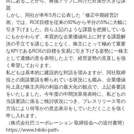
向にあることから、株価アップに向けた対策が大きな課
題
しかし、同社が本年5月に公表した「
修正中期経営計
画
」では、ROE目標を従来の10%から半分の5%に大幅に
引き下げました。自ら上記のような課題を把握している
にもかかわらず、本質的な企業価値向上に対する課題解
決の手立てを講じることなく、株主にとって極めて重要
なKPIであるROEの目標を安易に引き下げる姿勢に一株主
として遺憾の意を表明した上で、経営姿勢の見直しを強
く希望しております。
私どもは基本的に建設的な対話を望みますが、同社取締
役との面談要請を断られている状況にも鑑み、企業価値
向上及び株主共同の利益の最大化の観点で、上記各要請
をいたしました。今年度の中間決算発表時に、私どもの
当該要請に係るご検討状況につき、プレスリリース等の
方法により何等かの意志表示をしていただくことを強く
申し入れます。
（株式会社巴コーポレーション 取締役会への送付書簡）
https://www.hibiki-path-