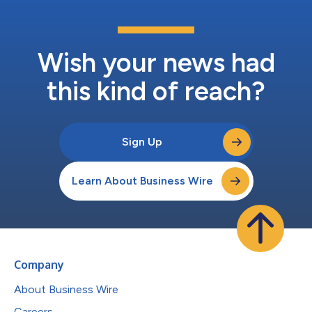
報酬の強化 株主提案（第11号議案）：剰余金の配当等の決定機関
に関する定款一部変更の件 株主提案（第12号及び13号議案）：
ROE向上に向けた株主還元の強化（自己株式取得、配当の強化）
※１ ①及び②に関して予定としている理由については、添付趣意
Wish your news had
書をご参照下さい。 尚、公開キャンペーンの詳細につ...
this kind of reach?
Sign Up
Learn About Business Wire
Company
About Business Wire
Careers