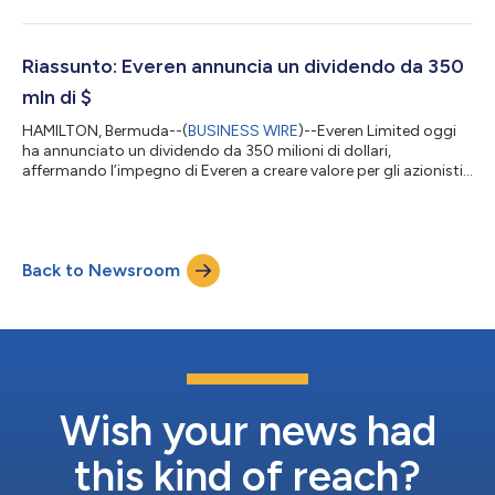
quando si è unita a Everen Group a dicembre in qualità di
Vicepresidente Risorse umane e amministrazione, Karyn ha
svolto un ruolo fondamentale nell’attuazione delle strategie
riguardanti le persone operanti nel Gruppo, nella creazione di
Riassunto: Everen annuncia un dividendo da 350
una solida cultura aziendale...
mln di $
HAMILTON, Bermuda--(
BUSINESS WIRE
)--Everen Limited oggi
ha annunciato un dividendo da 350 milioni di dollari,
affermando l’impegno di Everen a creare valore per gli azionisti.
La decisione del Consiglio di amministrazione Everen è stata
annunciata durante la riunione generale annuale dell’azienda
che si è tenuta nelle Bermuda giovedì 20 marzo 2025. Il
dividendo sarà pagabile entro il 30 settembre 2025 agli
Back to Newsroom
azionisti registrati entro il 20 marzo 2025. Commenta Robert
Foskey, Presidente e Ceo di...
Wish your news had
this kind of reach?