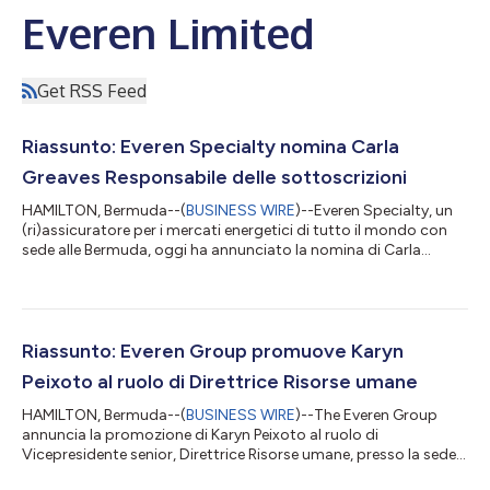
Everen Limited
Get RSS Feed
Riassunto: Everen Specialty nomina Carla
Greaves Responsabile delle sottoscrizioni
HAMILTON, Bermuda--(
BUSINESS WIRE
)--Everen Specialty, un
(ri)assicuratore per i mercati energetici di tutto il mondo con
sede alle Bermuda, oggi ha annunciato la nomina di Carla
Greaves a nuovo Responsabile delle sottoscrizioni (CUO, Chief
Underwriting Officer). La Sig.ra Greaves entrerà a far parte del
Team dirigente dell'Everen Group, con sede alle Bermuda, più
avanti nell'anno. Subentra a Jane Peterson, la CUO temporanea,
che continuerà in una capacità di consulenza per facilitare la
Riassunto: Everen Group promuove Karyn
transiz...
Peixoto al ruolo di Direttrice Risorse umane
HAMILTON, Bermuda--(
BUSINESS WIRE
)--The Everen Group
annuncia la promozione di Karyn Peixoto al ruolo di
Vicepresidente senior, Direttrice Risorse umane, presso la sede
delle Bermuda, con entrata in vigore il 1º aprile 2025. Fin da