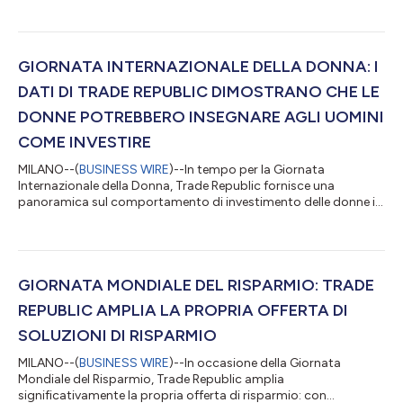
nuova piattaforma di regolamento e nell'espansione della
propria infrastruttura bancaria. L'infrastruttura, che è stata
costruita internamente nell'arco di due anni, consente a Trade
Republic di offrire tutti i servizi di custodia, come le operazioni
GIORNATA INTERNAZIONALE DELLA DONNA: I
societarie e i dividendi...
DATI DI TRADE REPUBLIC DIMOSTRANO CHE LE
DONNE POTREBBERO INSEGNARE AGLI UOMINI
COME INVESTIRE
MILANO--(
BUSINESS WIRE
)--In tempo per la Giornata
Internazionale della Donna, Trade Republic fornisce una
panoramica sul comportamento di investimento delle donne in
Italia. In un contesto macroeconomico difficile, le donne sono
state in genere più responsabili, utilizzando più ETF e operando
meno frequentemente. In occasione della Giornata
Internazionale della Donna, Trade Republic ha analizzato i
comportamenti della clientela italiana nel 2022. I dati mostrano
GIORNATA MONDIALE DEL RISPARMIO: TRADE
che le clienti donne hanno concl...
REPUBLIC AMPLIA LA PROPRIA OFFERTA DI
SOLUZIONI DI RISPARMIO
MILANO--(
BUSINESS WIRE
)--In occasione della Giornata
Mondiale del Risparmio, Trade Republic amplia
significativamente la propria offerta di risparmio: con