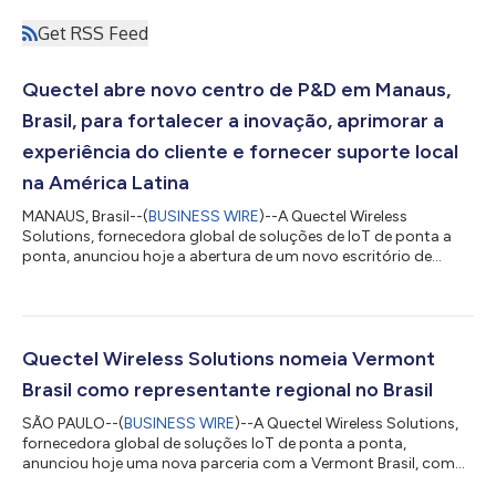
Get RSS Feed
Quectel abre novo centro de P&D em Manaus,
Brasil, para fortalecer a inovação, aprimorar a
experiência do cliente e fornecer suporte local
na América Latina
MANAUS, Brasil--(
BUSINESS WIRE
)--A Quectel Wireless
Solutions, fornecedora global de soluções de IoT de ponta a
ponta, anunciou hoje a abertura de um novo escritório de
pesquisa e desenvolvimento (P&D) em Manaus, Brasil,
representando uma expansão significante da presença global
em P&D da empresa e reforçando seu compromisso de longo
prazo no mercado latino-americano. Localizado em um dos
centros tecnológicos e manufatureiros mais importantes do
Quectel Wireless Solutions nomeia Vermont
Brasil, o Centro de P&D de Manaus foc...
Brasil como representante regional no Brasil
SÃO PAULO--(
BUSINESS WIRE
)--A Quectel Wireless Solutions,
fornecedora global de soluções IoT de ponta a ponta,
anunciou hoje uma nova parceria com a Vermont Brasil, com
efeito imediato, para expandir a disponibilidade de sua linha de