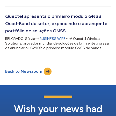
soluções IoT de ponta a ponta em todo o Brasil. Por meio deste
acordo, a Vermont Brasil atuará como representante regional
da Quectel para toda a linha de produtos da Quectel. A
Vermont Brasil foi selecionada devido à presença de sua equipe
Quectel apresenta o primeiro módulo GNSS
técnica e comercial em t...
Quad-Band do setor, expandindo o abrangente
portfólio de soluções GNSS
BELGRADO, Sérvia--(
BUSINESS WIRE
)--A Quectel Wireless
Solutions, provedor mundial de soluções de IoT, sente o prazer
de anunciar o LG290P, o primeiro módulo GNSS de banda
quádrupla, projetado para oferecer alto desempenho para as
aplicações mais exigentes, que garante disponibilidade e
qualidade RTK excepcionais, mesmo em ambientes
desafiadores. Ao propiciar a precisão instantânea de nível
Back to Newsroom
centimétrico necessária para garantir a precisão exigida para
aplicações como agricultura de precisão, cor...
Wish your news had