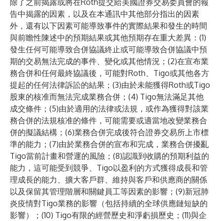
除了之前揭露或將在Roth提交給美國證券交易委員會的報
告中揭露的因素，以及在本通訊中其他部分指出的因素
外，還有以下因素可能導致事件的實際結果和發生的時間
與前瞻性陳述中的預期結果或其他預期存在重大差異：(1)
發生任何可能導致合併協議終止或可能導致合併協議中預
期的交易無法完成的事件、變化或其他情況；(2)在宣布業
務合併和任何最終協議後，可能對Roth、Tigo或其他各方
提起的任何法律訴訟的結果；(3)由於未能獲得Roth或Tigo
股東的核准而無法完成業務合併；(4) Tigo無法滿足其他
成交條件；(5)由於適用的法律或法規，或作為獲得對該業
務合併的法規核准的條件，可能需要或適當地改變業務合
併的擬議結構；(6)業務合併完成後符合證券交易所上市標
準的能力；(7)由於業務合併的宣布和完成，業務合併擾亂
Tigo當前計畫和營運的風險；(8)認識到收購的預期利益的
能力，這可能受到競爭、Tigo以盈利的方式獲得成長和管
理成長的能力、擴大客戶群、維持與客戶和供應商的關係
以及保留其管理階層和關鍵員工等因素的影響；(9)新冠肺
炎疫情對Tigo業務的影響（包括持續的全球供應鏈短缺的
影響）；(10) Tigo有限的經營歷史和淨虧損歷史；(11)與企