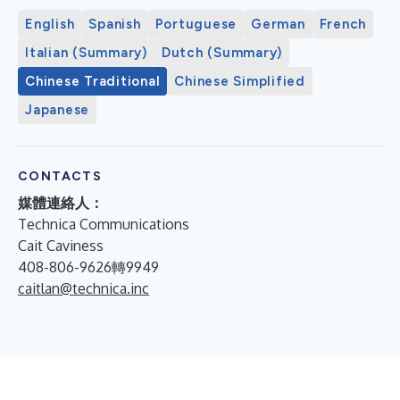
English
Spanish
Portuguese
German
French
Italian (Summary)
Dutch (Summary)
Chinese Traditional
Chinese Simplified
Japanese
CONTACTS
媒體連絡人：
Technica Communications
Cait Caviness
408-806-9626轉9949
caitlan@technica.inc