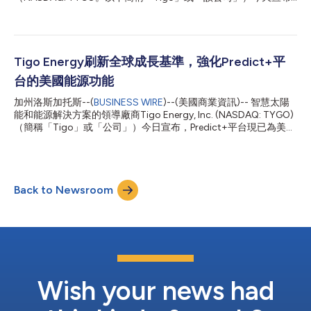
Predict+之前，已在第聶伯羅彼得羅夫斯克地區成功完成了配置與
GO優化儲能系統 (GO Optimized ESS) 的GO Battery現已發貨給
測試的試點階段；由於該地區客戶群多元化且天氣條件變化劇烈，
歐洲市場的顧客，履行該公司在2026年4月發布產品時所做的預購
向來是預測難...
承諾。該公司並將現場展示GO Optimized ESS，擇定場合為6月
23日至25日在德國慕尼黑展覽中心 (Messe München) 舉行的
Intersolar Europe 2026，B3.140展位。Weiss-Blau GmbH（Tigo
Tigo Energy刷新全球成長基準，強化Predict+平
安裝商忠誠計劃成員）將以第一批在歐洲住宅市場佈署該系統之安
台的美國能源功能
裝公司的身分在展會上加入Tigo。 GO Battery的模組化架構以
3.68kWh的單元為基礎，容量可配置範圍從7.3kWh直到
加州洛斯加托斯--(
BUSINESS WIRE
)--(美國商業資訊)-- 智慧太陽
47.9kWh，提供安裝商靈活選擇，以滿足從緊湊型公寓到能源需
能和能源解決方案的領導廠商Tigo Energy, Inc. (NASDAQ: TYGO)
求更高之大型住宅的歐洲各類住宅應用需求。GO電池向下相容於
（簡稱「Tigo」或「公司」）今日宣布，Predict+平台現已為美國
Tigo在歐洲市場銷售的所有逆變器，支援單相和三相配置，可在低
ISO客戶提供整合式即時現貨市場定價服務。Predict+可為公用事
至-30°...
業公司深度解析電網需求、再生能源發電量和能源市場動態，憑藉
機器學習和人工智慧技術，將能源預測的精準度、可擴充性和穩定
性提升至最高97.5%。對於能源供應商而言，Predict+能夠協助簡
Back to Newsroom
化營運、降低波動性並充分提高效能。 Predict+使公用事業營運商
在平衡再生能源與基本負荷發電來源時，尤其是在極端天氣事件和
市場動盪期間，能夠因應真實場景下的各類需求挑戰。在需求端，
透過整合智慧電錶，Predict+可對每塊電錶進行單獨建模，針對實
際數據、歷史數據和均值數據展開海量運算，精準預測用電規律。
此次新增的即時能源現貨市場定價整合功能，現已納入Predict+四
大核心功能板塊，分別為市場洞察、客戶洞察、利潤分析與法規遵
循支援。 Competitive Power Ventures (CPV...
Wish your news had