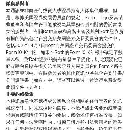
徵集參與者
本通訊並非向任何投資人或證券持有人徵集代理權。但
是，根據美國證券交易委員會的規定，Roth、Tigo及其某
些董事和高階主管可能被視為與業務合併相關的委託書徵
集的參與者。有關Roth董事和高階主管及其對Roth證券所
有權的資訊包含在提交給美國證券交易委員會的文件中，
包括2022年4月7日Roth向美國證券交易委員會提交的
Form 10-K年報。如果在Roth的Form 10-K年報中確定了數
量以後，對Roth證券的持有量發生了變化，則此類變化已
經或將會反映在提交給美國證券交易委員會的Form 4所有
權變更聲明中。有關參與者的其他資訊也將包含在委託書/
公開說明書（如有）中。讀者可以透過上述途徑免費取得
此類文件（如有）。
非要約或徵集
本通訊無意也不應構成與業務合併相關的任何證券的委託
書或委託、同意或授權的徵集，不應構成出售要約或者徵
求購買或認購任何證券的要約，或徵求任何核准投票，如
果在任何司法管轄區內，根據任何此類司法管轄區的證券
法，在進行登記或獲得資格之前，此類要約、徵集或出售