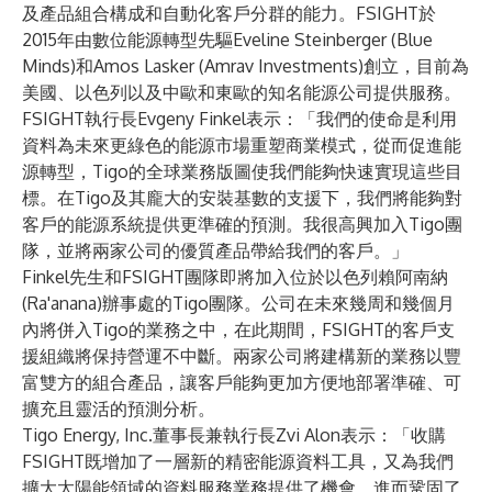
及產品組合構成和自動化客戶分群的能力。FSIGHT於
2015年由數位能源轉型先驅Eveline Steinberger (Blue
Minds)和Amos Lasker (Amrav Investments)創立，目前為
美國、以色列以及中歐和東歐的知名能源公司提供服務。
FSIGHT執行長Evgeny Finkel表示：「我們的使命是利用
資料為未來更綠色的能源市場重塑商業模式，從而促進能
源轉型，Tigo的全球業務版圖使我們能夠快速實現這些目
標。在Tigo及其龐大的安裝基數的支援下，我們將能夠對
客戶的能源系統提供更準確的預測。我很高興加入Tigo團
隊，並將兩家公司的優質產品帶給我們的客戶。」
Finkel先生和FSIGHT團隊即將加入位於以色列賴阿南納
(Ra'anana)辦事處的Tigo團隊。公司在未來幾周和幾個月
內將併入Tigo的業務之中，在此期間，FSIGHT的客戶支
援組織將保持營運不中斷。兩家公司將建構新的業務以豐
富雙方的組合產品，讓客戶能夠更加方便地部署準確、可
擴充且靈活的預測分析。
Tigo Energy, Inc.董事長兼執行長Zvi Alon表示：「收購
FSIGHT既增加了一層新的精密能源資料工具，又為我們
擴大太陽能領域的資料服務業務提供了機會，進而鞏固了