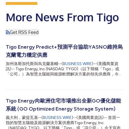
More News From Tigo
Get RSS Feed
Tigo Energy Predict+預測平台協助YASNO維持烏
克蘭電力穩定供應
加州洛斯加托斯與烏克蘭基輔--(
BUSINESS WIRE
)--(美國商業資
訊)-- Tigo Energy, Inc.(NASDAQ: TYGO)（以下簡稱「Tigo」或
「公司」）為智慧太陽能與能源軟體解決方案的領先供應商，今日
宣布烏克蘭電力公用事業公司YASNO已成為最新部署Tigo
Predict+平台的企業級客戶。該AI能源平台使公用事業營運商在平
衡再生能源與基載電力來源時，能夠應對現實世界中的需求挑戰。
Predict+目前管理超過650 GWh的電量，並為公用事業客戶提供高
達97.5%的預測準確度。 作為烏克蘭電力、瓦斯與能源效率解決方
Tigo Energy向歐洲住宅市場推出全新GO優化儲能
案的領先供應商，YASNO為基輔、第聶伯羅彼得羅夫斯克和頓內
系統 (GO Optimized Energy Storage System)
茨克地區的250多萬戶家庭以及超過64,000家企業客戶提供服
務。YASNO使用Predict+平台的方式遠遠超出了一般公用事業應
義大利，蒙提瓦基--(
BUSINESS WIRE
)--(美國商業資訊)-- 首屈一
用場景，透過Tigo基於類神經網路的AI技術，在劇烈變化的天氣和
指的智慧太陽能及能源解決方案供應商Tigo Energy, Inc.
難以預測的基礎設施損壞情況下維持電網穩定性。YASNO部署
（NASDAQ: TYGO。以下簡稱「Tigo」或「該公司」）今天宣布