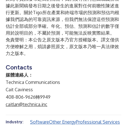
據此新聞稿發布日期之後發生的進展對任何前瞻性陳述進
行更新。關於Tigo所在產業和終端市場的預測和預估均根
據我們認為的可靠資訊來源，但我們無法保證這些預測和
估計全部或部分準確。年化、預估、預測和估計的數字僅
用於說明目的，不屬於預測，可能無法反映實際結果。
免責聲明：本公告之原文版本乃官方授權版本。譯文僅供
方便瞭解之用，煩請參照原文，原文版本乃唯一具法律效
力之版本。
Contacts
媒體連絡人：
Technica Communications
Cait Caviness
408-806-9626轉9949
caitlan@technica.inc
Software
Other Energy
Professional Services
Industry: