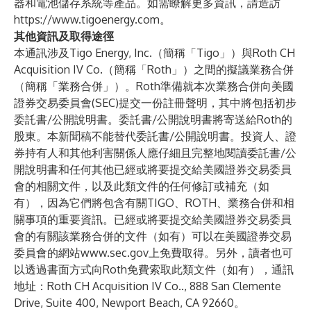
器和電池儲存系統等產品。如需瞭解更多資訊，請造訪
https://www.tigoenergy.com
。
其他資訊及取得途徑
本通訊涉及Tigo Energy, Inc.（簡稱「Tigo」）與Roth CH
Acquisition IV Co.（簡稱「Roth」）之間的擬議業務合併
（簡稱「業務合併」）。Roth準備就本次業務合併向美國
證券交易委員會(SEC)提交一份註冊聲明，其中將包括初步
委託書/公開說明書。委託書/公開說明書將寄送給Roth的
股東。本新聞稿不能替代委託書/公開說明書。投資人、證
券持有人和其他利害關係人應仔細且完整地閱讀委託書/公
開說明書和任何其他已經或將要提交給美國證券交易委員
會的相關文件，以及此類文件的任何修訂或補充（如
有），因為它們將包含有關TIGO、ROTH、業務合併和相
關事項的重要資訊。已經或將要提交給美國證券交易委員
會的有關該業務合併的文件（如有）可以在美國證券交易
委員會的網站
www.sec.gov
上免費取得。另外，讀者也可
以透過書面方式向Roth免費索取此類文件（如有），通訊
地址：Roth CH Acquisition IV Co.., 888 San Clemente
Drive, Suite 400, Newport Beach, CA 92660。