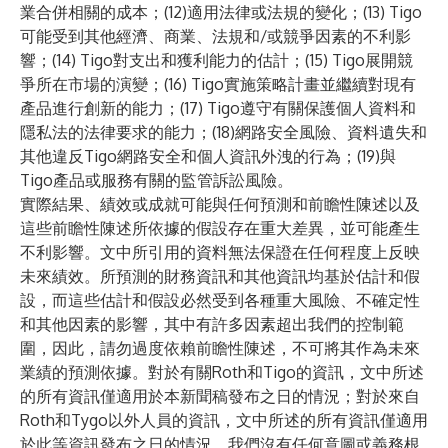
業合併相關的成本；(12)適用法律或法規的變化；(13) Tigo
可能受到其他經濟、商業、法規和/或競爭因素的不利影
響；(14) Tigo對支出和獲利能力的估計；(15) Tigo展開競
爭所在市場的演變；(16) Tigo實施策略計畫並繼續對現有
產品進行創新的能力；(17) Tigo遵守有關保護個人資料和
隱私法的法律要求的能力；(18)網路安全風險、資料遺失和
其他違反Tigo網路安全和個人資訊外洩的行為；(19)與
Tigo產品或服務有關的監管訴訟風險。
實際結果、績效或成就可能與任何預測和前瞻性陳述以及
這些前瞻性陳述所依據的假設存在重大差異，並可能產生
不利影響。文中所引用的資料無法保證在任何程度上反映
未來績效。所預測的財務資訊和其他資訊均基於估計和假
設，而這些估計和假設必然受到各種重大風險、不確定性
和其他因素的影響，其中有許多因素超出我們的控制範
圍，因此，請勿過度依賴前瞻性陳述，不可將其作為未來
業績的預測依據。對於有關Roth和Tigo的資訊，文中所述
的所有資訊僅適用於本新聞稿發布之日的情況；對於來自
Roth和Tygo以外人員的資訊，文中所述的所有資訊僅適用
於此等資訊發布之日的情況，我們沒有任何意圖或義務根