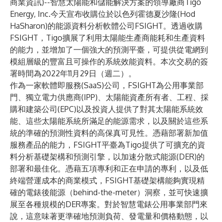
商業資訊)--智慧太陽能和儲能解決方案的領導廠商
Tigo
Energy, Inc.
今天宣布收購位於以色列霍德夏沙隆(Hod
HaSharon)的能源資料分析軟體公司
FSIGHT
。透過收購
FSIGHT，Tigo擴展了利用太陽能生產商能耗和生產資料
的能力，並增加了一個強大的預測平臺，可提供從電網到
模組層級的豐富且可操作的系統效能資料。本次交易的簽
署時間為2022年11月29日（週二）。
作為一家軟體即服務(SaaS)公司，FSIGHT為公用事業部
門、獨立電力供應商(IPP)、太陽能資產所有者、工程、採
購和建築公司(EPC)以及投資人提供了對其太陽能系統效
能、這些太陽能系統所滿足的能源需求，以及關於這些系
統的準確的預測性資料的高保真可見性。憑藉部署新加值
服務產品的能力，FSIGHT平臺為Tigo提供了可擴充的資
料分析基礎架構和預測引擎，以加速分散式能源(DER)的
部署和最佳化。憑藉五項專利和正在申請的專利，以及低
終端營運成本的商業模式，FSIGHT基礎架構能夠實現精
確的電錶後能源（behind-the-meter）洞察，並可快速擴
展至各種規模的DER專案。對於智慧電錶公用事業部門來
說，這意味著更準確地預測負荷、發電量和價格動態，以