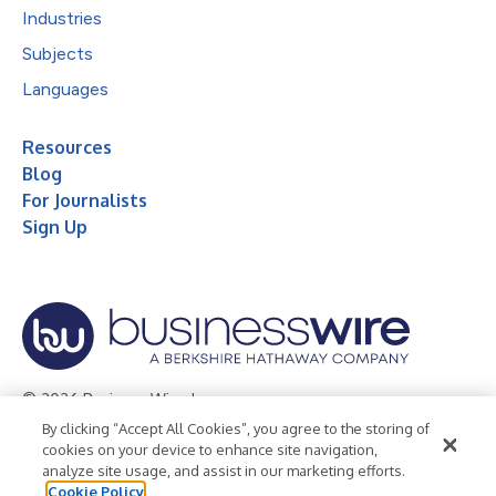
Industries
Subjects
Languages
Resources
Blog
For Journalists
Sign Up
© 2026 Business Wire, Inc.
By clicking “Accept All Cookies”, you agree to the storing of
Privacy Policy
Cookie Policy
Accessibility Statement
cookies on your device to enhance site navigation,
analyze site usage, and assist in our marketing efforts.
Terms of Use
Legal
Cookie Policy