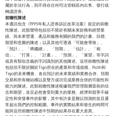
屬於非法行為，則不得在任何司法管轄區內出售、發行或
轉讓證券。
前瞻性陳述
本通訊包含《1995年私人證券訴訟改革法案》規定的前瞻
性陳述。此類聲明包括但不限於有關未來財務和經營業
績、與未來營運、產品和服務有關的我們的計畫、目標、
期望和意圖的陳述；以及其他可透過「可能會導致」、
「預計」、「將繼續」、「預期」、「估計」、「相
信」、「打算」、「計畫」、「預測」、「展望」等字詞
或具有類似含義的字詞識別的其他陳述。這些前瞻性陳述
包括但不限於關於Tigo所在的產業和市場規模、Roth和
Tigo的未來機會、各自預計的未來業績和業務合併、預期
交易和所有權結構以及雙方成功完成業務合併的可能性和
能力的陳述。此類前瞻性陳述根據我們管理階層當前的信
念和期望，並且必然會受到重大的業務、經濟和競爭不確
定性和突發事件的影響，其中有許多是難以預測的並且通
常超出我們的控制範圍。事件的實際結果和發生的時間可
能與這些前瞻性陳述中預期的結果存在重大差異。