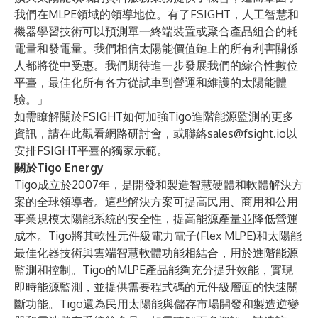
我們在MLPE領域的領導地位。有了FSIGHT，人工智慧和
機器學習技術可以預測單一終端裝置或聚合產品組合的耗
電量和發電量。我們相信太陽能價值鏈上的所有利害關係
人都將從中受惠。我們期待進一步發展我們的綜合性數位
平臺，最佳化所有各方從試車到營運和維護的太陽能體
驗。」
如需瞭解關於FSIGHT如何加強Tigo進階能源監測的更多
資訊，請
在此
觀看網路研討會，或聯絡
sales@fsight.io
以
安排FSIGHT平臺的獨家示範。
關於Tigo Energy
Tigo成立於2007年，是開發和製造智慧硬體和軟體解決方
案的全球領導者。這些解決方案可提高民用、商用和公用
事業規模太陽能系統的安全性，提高能源產量並降低營運
成本。Tigo將其軟性元件級電力電子(Flex MLPE)和太陽能
最佳化器技術與雲端智慧軟體功能相結合，用於進階能源
監測和控制。Tigo的MLPE產品能夠充分提升效能，實現
即時能源監測，並提供需要程式碼的元件級層面的快速關
斷功能。Tigo還為民用太陽能與儲存市場開發和製造逆變