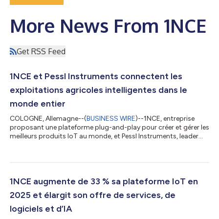
More News From 1NCE
Get RSS Feed
1NCE et Pessl Instruments connectent les
exploitations agricoles intelligentes dans le
monde entier
COLOGNE, Allemagne--(
BUSINESS WIRE
)--1NCE, entreprise
proposant une plateforme plug-and-play pour créer et gérer les
meilleurs produits IoT au monde, et Pessl Instruments, leader
mondial de l’agriculture intelligente, annoncent aujourd’hui le
déploiement de la solution de réseau météorologique METOS
by Pessl Instruments, alimentée par 1NCE. La solution
d’agriculture intelligente fournie par Pessl Instruments connecte
des milliers de stations météorologiques et de capteurs de
1NCE augmente de 33 % sa plateforme IoT en
terrain via une pla...
2025 et élargit son offre de services, de
logiciels et d’IA