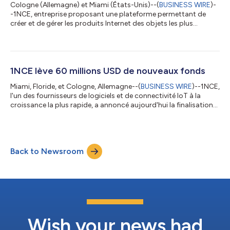
Cologne (Allemagne) et Miami (États-Unis)--(
BUSINESS WIRE
)-
-1NCE, entreprise proposant une plateforme permettant de
créer et de gérer les produits Internet des objets les plus
avancés au monde, annonce une nouvelle année de forte
croissance avec l’ajout de 10 millions de produits intelligents à
son réseau IoT, soit une croissance annuelle de 33 %.
Aujourd’hui, l’entreprise gère plus de 40 millions de dispositifs
pour plus de 30 000 clients professionnels dans 17 secteurs. 4
1NCE lève 60 millions USD de nouveaux fonds
milliards d’enregist...
Miami, Floride, et Cologne, Allemagne--(
BUSINESS WIRE
)--1NCE,
l'un des fournisseurs de logiciels et de connectivité IoT à la
croissance la plus rapide, a annoncé aujourd'hui la finalisation
d'un tour de financement de 60 millions de dollars US. 1NCE
propose une plateforme logicielle pour les produits connectés
à plus de 24 000 clients gérant 30 millions d'appareils dans
plus de 170 pays. Depuis son lancement sur le marché en 2018,
Back to Newsroom
la société est devenue un perturbateur de l'industrie de l'IoT e...
Wish your news had